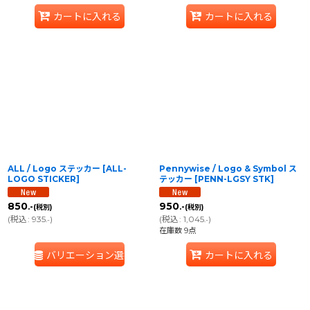
カートに入れる
カートに入れる
ALL / Logo ステッカー
[
ALL-
Pennywise / Logo & Symbol ス
LOGO STICKER
]
テッカー
[
PENN-LGSY STK
]
850
950
.-
.-
(税別)
(税別)
(
税込
:
935
)
(
税込
:
1,045
)
.-
.-
在庫数 9点
バリエーション選択
カートに入れる