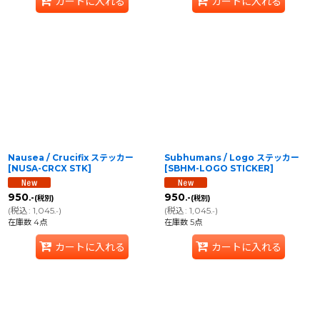
カートに入れる
カートに入れる
Nausea / Crucifix ステッカー
Subhumans / Logo ステッカー
[
NUSA-CRCX STK
]
[
SBHM-LOGO STICKER
]
950
950
.-
.-
(税別)
(税別)
(
税込
:
1,045
)
(
税込
:
1,045
)
.-
.-
在庫数 4点
在庫数 5点
カートに入れる
カートに入れる