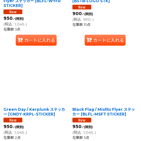
Flyer ステッカー
[
BLFL-WYFR
[
BSTB-LOGO STK
]
STICKER
]
900
.-
(税別)
950
.-
(税別)
(
税込
:
990
)
.-
(
税込
:
1,045
)
.-
在庫数 10点
在庫数 3点
カートに入れる
カートに入れる
Green Day / Kerplunk ステッカ
Black Flag / Misfits Flyer ステッ
ー
[
GNDY-KRPL-STICKER
]
カー
[
BLFL-MSFT STICKER
]
950
950
.-
.-
(税別)
(税別)
(
税込
:
1,045
)
(
税込
:
1,045
)
.-
.-
在庫数 2点
在庫数 5点