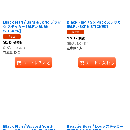
Black Flag / Bars & Logo ブラッ
Black Flag / Six Pack ステッカー
ク ステッカー
[
BLFL-BLBK
[
BLFL-SXPK STICKER
]
STICKER
]
950
.-
(税別)
950
.-
(税別)
(
税込
:
1,045
)
.-
(
税込
:
1,045
)
.-
在庫数 5点
在庫数 10点
カートに入れる
カートに入れる
Black Flag / Wasted Youth
Beastie Boys / Logo ステッカー