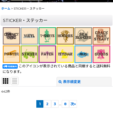
ホーム
>
STICKER・ステッカー
STICKER・ステッカー
このアイコンが表示されている商品と同梱すると送料無料
になります。
表示順変更
閉じる
442
件
表示数
:
1
2
3
...
8
次
»
在庫あり