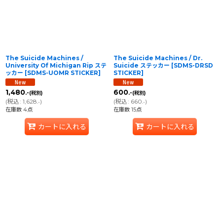
The Suicide Machines /
The Suicide Machines / Dr.
University Of Michigan Rip ステ
Suicide ステッカー
[
SDMS-DRSD
ッカー
[
SDMS-UOMR STICKER
]
STICKER
]
1,480
600
.-
.-
(税別)
(税別)
(
税込
:
1,628
)
(
税込
:
660
)
.-
.-
在庫数 4点
在庫数 15点
カートに入れる
カートに入れる