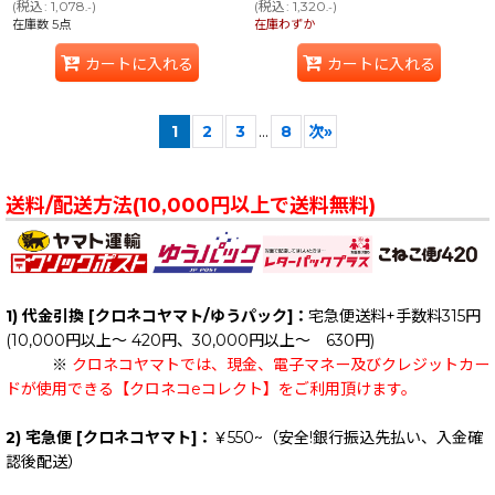
(
税込
:
1,078
)
(
税込
:
1,320
)
.-
.-
在庫数 5点
在庫わずか
カートに入れる
カートに入れる
1
2
3
...
8
次
»
送料/配送方法(10,000円以上で送料無料)
1) 代金引換 [クロネコヤマト/ゆうパック]：
宅急便送料+手数料315円
(10,000円以上～ 420円、30,000円以上～ 630円)
※
クロネコヤマトでは、現金、電子マネー及びクレジットカー
ドが使用できる【クロネコeコレクト】をご利用頂けます。
2) 宅急便 [クロネコヤマト]：
￥550~（安全!銀行振込先払い、入金確
認後配送）