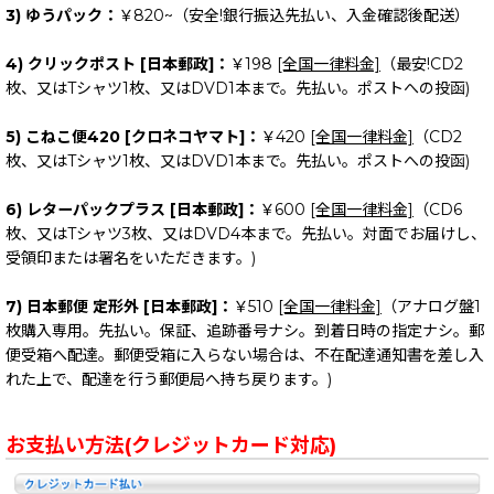
3) ゆうパック：
￥820~（安全!銀行振込先払い、入金確認後配送）
4) クリックポスト [日本郵政]：
￥198
[全国一律料金]
（最安!CD2
枚、又はTシャツ1枚、又はDVD1本まで。先払い。ポストへの投函)
5) こねこ便420 [クロネコヤマト]：
￥420
[全国一律料金]
（CD2
枚、又はTシャツ1枚、又はDVD1本まで。先払い。ポストへの投函)
6) レターパックプラス [日本郵政]：
￥600
[全国一律料金]
（CD6
枚、又はTシャツ3枚、又はDVD4本まで。先払い。対面でお届けし、
受領印または署名をいただきます。)
7) 日本郵便 定形外 [日本郵政]：
￥510
[全国一律料金]
（アナログ盤1
枚購入専用。先払い。保証、追跡番号ナシ。到着日時の指定ナシ。郵
便受箱へ配達。郵便受箱に入らない場合は、不在配達通知書を差し入
れた上で、配達を行う郵便局へ持ち戻ります。)
お支払い方法(クレジットカード対応)