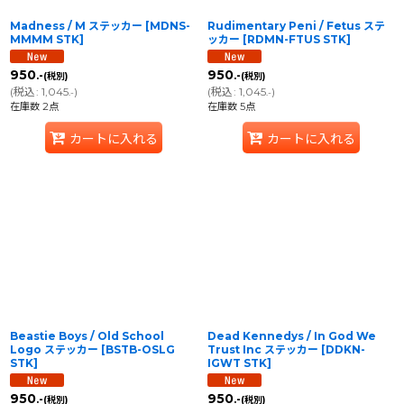
Madness / M ステッカー
[
MDNS-
Rudimentary Peni / Fetus ステ
MMMM STK
]
ッカー
[
RDMN-FTUS STK
]
950
950
.-
.-
(税別)
(税別)
(
税込
:
1,045
)
(
税込
:
1,045
)
.-
.-
在庫数 2点
在庫数 5点
カートに入れる
カートに入れる
Beastie Boys / Old School
Dead Kennedys / In God We
Logo ステッカー
[
BSTB-OSLG
Trust Inc ステッカー
[
DDKN-
STK
]
IGWT STK
]
950
950
.-
.-
(税別)
(税別)