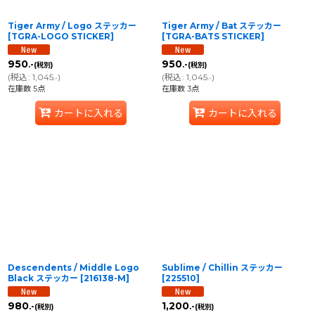
Tiger Army / Logo ステッカー
Tiger Army / Bat ステッカー
[
TGRA-LOGO STICKER
]
[
TGRA-BATS STICKER
]
950
950
.-
.-
(税別)
(税別)
(
税込
:
1,045
)
(
税込
:
1,045
)
.-
.-
在庫数 5点
在庫数 3点
カートに入れる
カートに入れる
Descendents / Middle Logo
Sublime / Chillin ステッカー
Black ステッカー
[
216138-M
]
[
225510
]
980
1,200
.-
.-
(税別)
(税別)