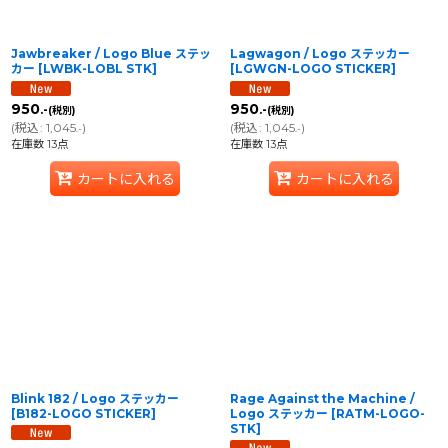
Jawbreaker / Logo Blue ステッ
Lagwagon / Logo ステッカー
カー
[
LWBK-LOBL STK
]
[
LGWGN-LOGO STICKER
]
950
950
.-
.-
(税別)
(税別)
(
税込
:
1,045
)
(
税込
:
1,045
)
.-
.-
在庫数 13点
在庫数 13点
カートに入れる
カートに入れる
Blink 182 / Logo ステッカー
Rage Against the Machine /
[
B182-LOGO STICKER
]
Logo ステッカー
[
RATM-LOGO-
STK
]