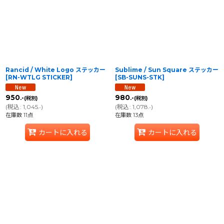
Rancid / White Logo ステッカー
Sublime / Sun Square ステッカー
[
RN-WTLG STICKER
]
[
SB-SUNS-STK
]
950
980
.-
.-
(税別)
(税別)
(
税込
:
1,045
)
(
税込
:
1,078
)
.-
.-
在庫数 11点
在庫数 13点
カートに入れる
カートに入れる