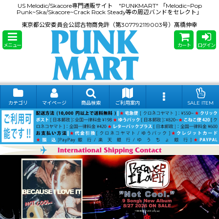
US Melodic/Skacore専門通販サイト "PUNKMART" 「Melodic~Pop
Punk~Ska/Skacore~Crack Rock Steady等の周辺バンドをセレクト」
東京都公安委員会公認古物商免許（第307792119003号）髙橋伸幸
メニュー
カート
ログイン
カテゴリ
マイページ
商品検索
ご利用案内
SALE ITEM