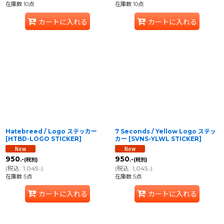
在庫数 10点
在庫数 10点
カートに入れる
カートに入れる
Hatebreed / Logo ステッカー
7 Seconds / Yellow Logo ステッ
[
HTBD-LOGO STICKER
]
カー
[
SVNS-YLWL STICKER
]
950
950
.-
.-
(税別)
(税別)
(
税込
:
1,045
)
(
税込
:
1,045
)
.-
.-
在庫数 5点
在庫数 5点
カートに入れる
カートに入れる