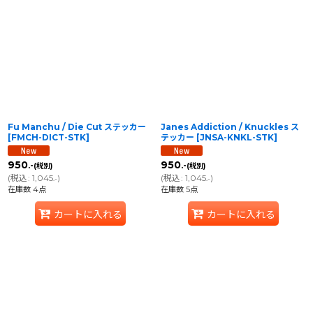
並び順
:
絞り込む
Fu Manchu / Die Cut ステッカー
Janes Addiction / Knuckles ス
[
FMCH-DICT-STK
]
テッカー
[
JNSA-KNKL-STK
]
950
950
.-
.-
(税別)
(税別)
(
税込
:
1,045
)
(
税込
:
1,045
)
.-
.-
在庫数 4点
在庫数 5点
カートに入れる
カートに入れる