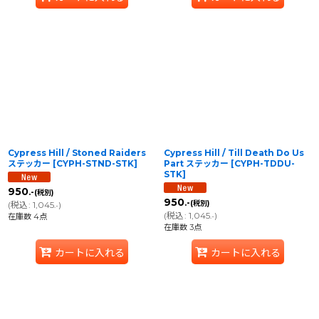
Cypress Hill / Stoned Raiders
Cypress Hill / Till Death Do Us
ステッカー
[
CYPH-STND-STK
]
Part ステッカー
[
CYPH-TDDU-
STK
]
950
.-
(税別)
950
.-
(税別)
(
税込
:
1,045
)
.-
(
税込
:
1,045
)
在庫数 4点
.-
在庫数 3点
カートに入れる
カートに入れる