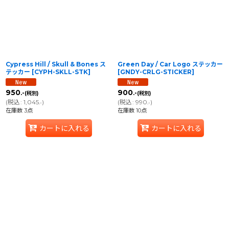
Cypress Hill / Skull & Bones ス
Green Day / Car Logo ステッカー
テッカー
[
CYPH-SKLL-STK
]
[
GNDY-CRLG-STICKER
]
950
900
.-
.-
(税別)
(税別)
(
税込
:
1,045
)
(
税込
:
990
)
.-
.-
在庫数 3点
在庫数 10点
カートに入れる
カートに入れる