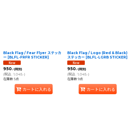
Black Flag / Fear Flyer ステッカ
Black Flag / Logo (Red & Black)
ー
[
BLFL-FRFR STICKER
]
ステッカー
[
BLFL-LGRB STICKER
]
950
950
.-
.-
(税別)
(税別)
(
税込
:
1,045
)
(
税込
:
1,045
)
.-
.-
在庫数 5点
在庫数 9点
カートに入れる
カートに入れる