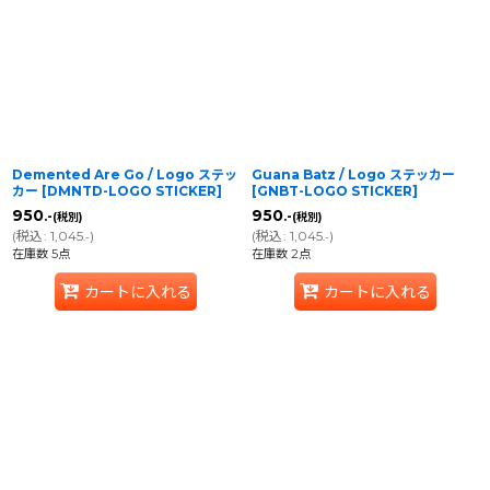
Demented Are Go / Logo ステッ
Guana Batz / Logo ステッカー
カー
[
DMNTD-LOGO STICKER
]
[
GNBT-LOGO STICKER
]
950
950
.-
.-
(税別)
(税別)
(
税込
:
1,045
)
(
税込
:
1,045
)
.-
.-
在庫数 5点
在庫数 2点
カートに入れる
カートに入れる