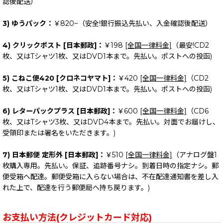
認後配送）
3) ゆうパック：
￥820~（安全!銀行振込先払い、入金確認後配送）
4) クリックポスト [日本郵政]：
￥198
[全国一律料金]
（最安!CD2
枚、又はTシャツ1枚、又はDVD1本まで。先払い。ポストへの投函)
5) こねこ便420 [クロネコヤマト]：
￥420
[全国一律料金]
（CD2
枚、又はTシャツ1枚、又はDVD1本まで。先払い。ポストへの投函)
6) レターパックプラス [日本郵政]：
￥600
[全国一律料金]
（CD6
枚、又はTシャツ3枚、又はDVD4本まで。先払い。対面でお届けし、
受領印または署名をいただきます。)
7) 日本郵便 定形外 [日本郵政]：
￥510
[全国一律料金]
（アナログ盤1
枚購入専用。先払い。保証、追跡番号ナシ。到着日時の指定ナシ。郵
便受箱へ配達。郵便受箱に入らない場合は、不在配達通知書を差し入
れた上で、配達を行う郵便局へ持ち戻ります。)
お支払い方法(クレジットカード対応)