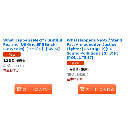
並び順
:
絞り込む
What Happens Next? / Brutiful
What Happens Next? / Stand
Fearing [US Orig.EP][6inch |
Fast Armageddon Justice
Six Weeks]【ユーズド】
[
SW 31
]
Fighter [US Orig.LP][CD |
Sound Pollution]【ユーズド】
[
POLLUTE 57
]
1,290
.-
(税別)
(
税込
:
1,419
)
.-
1,480
.-
(税別)
在庫わずか
(
税込
:
1,628
)
.-
在庫わずか
カートに入れる
カートに入れる