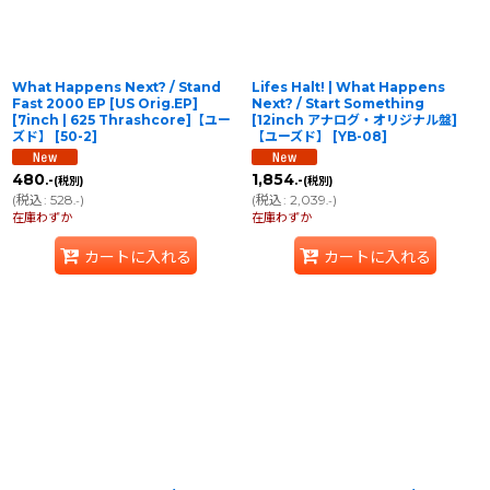
What Happens Next? / Stand
Lifes Halt! | What Happens
Fast 2000 EP [US Orig.EP]
Next? / Start Something
[7inch | 625 Thrashcore]【ユー
[12inch アナログ・オリジナル盤]
ズド】
[
50-2
]
【ユーズド】
[
YB-08
]
480
1,854
.-
.-
(税別)
(税別)
(
税込
:
528
)
(
税込
:
2,039
)
.-
.-
在庫わずか
在庫わずか
カートに入れる
カートに入れる