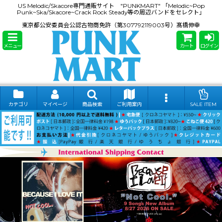
US Melodic/Skacore専門通販サイト "PUNKMART" 「Melodic~Pop
Punk~Ska/Skacore~Crack Rock Steady等の周辺バンドをセレクト」
東京都公安委員会公認古物商免許（第307792119003号）髙橋伸幸
メニュー
カート
ログイン
カテゴリ
マイページ
商品検索
ご利用案内
SALE ITEM