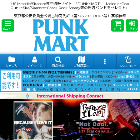
US Melodic/Skacore専門通販サイト "PUNKMART" 「Melodic~Pop
Punk~Ska/Skacore~Crack Rock Steady等の周辺バンドをセレクト」
東京都公安委員会公認古物商免許（第307792119003号）髙橋伸幸
メニュー
カート
ログイン
カテゴリ
マイページ
商品検索
ご利用案内
SALE ITEM