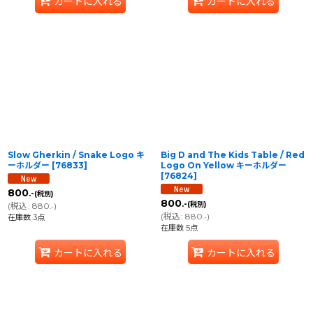
カートに入れる
カートに入れる
Slow Gherkin / Snake Logo キ
Big D and The Kids Table / Red
ーホルダー
[
76833
]
Logo On Yellow キーホルダー
[
76824
]
800
.-
(税別)
800
.-
(税別)
(
税込
:
880
)
.-
(
税込
:
880
)
在庫数 3点
.-
在庫数 5点
カートに入れる
カートに入れる