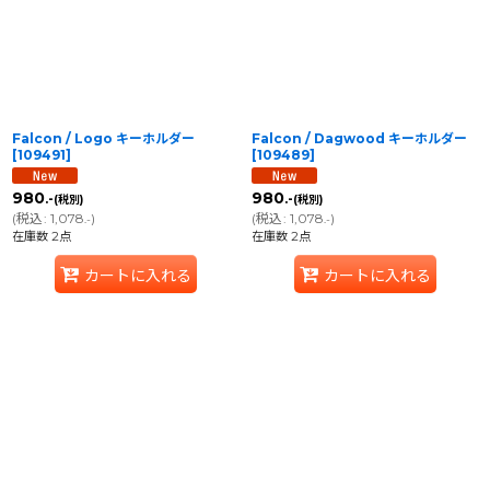
並び順
:
絞り込む
Falcon / Logo キーホルダー
Falcon / Dagwood キーホルダー
[
109491
]
[
109489
]
980
980
.-
.-
(税別)
(税別)
(
税込
:
1,078
)
(
税込
:
1,078
)
.-
.-
在庫数 2点
在庫数 2点
カートに入れる
カートに入れる