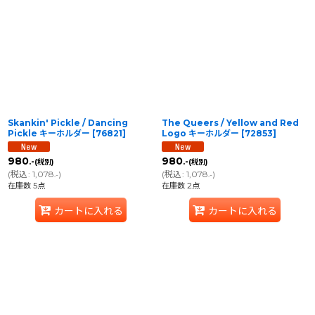
Skankin' Pickle / Dancing
The Queers / Yellow and Red
Pickle キーホルダー
[
76821
]
Logo キーホルダー
[
72853
]
980
980
.-
.-
(税別)
(税別)
(
税込
:
1,078
)
(
税込
:
1,078
)
.-
.-
在庫数 5点
在庫数 2点
カートに入れる
カートに入れる