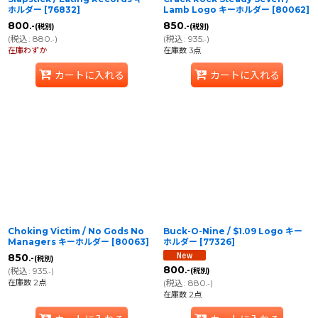
ホルダー
[
76832
]
Lamb Logo キーホルダー
[
80062
]
800
850
.-
.-
(税別)
(税別)
(
税込
:
880
)
(
税込
:
935
)
.-
.-
在庫わずか
在庫数 3点
カートに入れる
カートに入れる
Choking Victim / No Gods No
Buck-O-Nine / $1.09 Logo キー
Managers キーホルダー
[
80063
]
ホルダー
[
77326
]
850
.-
(税別)
800
(
税込
:
935
)
.-
(税別)
.-
在庫数 2点
(
税込
:
880
)
.-
在庫数 2点