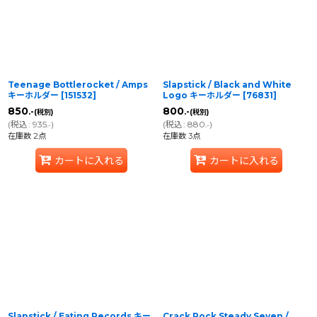
Teenage Bottlerocket / Amps
Slapstick / Black and White
キーホルダー
[
151532
]
Logo キーホルダー
[
76831
]
850
800
.-
.-
(税別)
(税別)
(
税込
:
935
)
(
税込
:
880
)
.-
.-
在庫数 2点
在庫数 3点
カートに入れる
カートに入れる
Slapstick / Eating Records キー
Crack Rock Steady Seven /