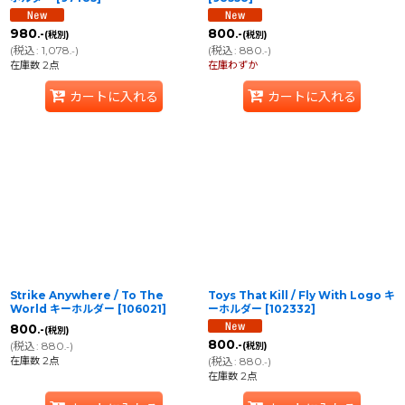
980
800
.-
.-
(税別)
(税別)
(
税込
:
1,078
)
(
税込
:
880
)
.-
.-
在庫数 2点
在庫わずか
カートに入れる
カートに入れる
Strike Anywhere / To The
Toys That Kill / Fly With Logo キ
World キーホルダー
[
106021
]
ーホルダー
[
102332
]
800
.-
(税別)
800
(
税込
:
880
)
.-
(税別)
.-
在庫数 2点
(
税込
:
880
)
.-
在庫数 2点