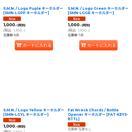
S.M.N. / Logo Puple キーホルダー
S.M.N. / Logo Green キーホルダー
[
SMN-LGPP キーホルダー
]
[
SMN-LGGR キーホルダー
]
1,000
1,000
.-
.-
(税別)
(税別)
(
税込
:
1,100
)
(
税込
:
1,100
)
.-
.-
在庫数 8点
在庫数 7点
カートに入れる
カートに入れる
S.M.N. / Logo Yellow キーホルダー
Fat Wreck Chords / Bottle
[
SMN-LGYL キーホルダー
]
Opener キーホルダー
[
FAT-KEYS-
BTTL
]
1,000
.-
(税別)
在庫数 在庫なし
(
税込
:
1,100
)
.-