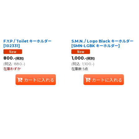
F.Y.P / Toilet キーホルダー
S.M.N. / Logo Black キーホルダー
[
102331
]
[
SMN-LGBK キーホルダー
]
800
1,000
.-
.-
(税別)
(税別)
(
税込
:
880
)
(
税込
:
1,100
)
.-
.-
在庫わずか
在庫数 5点
カートに入れる
カートに入れる