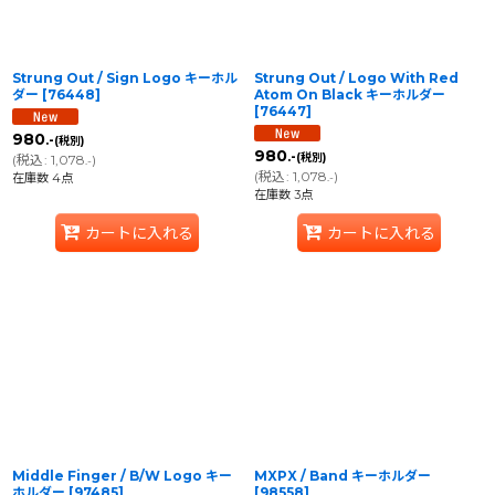
Strung Out / Sign Logo キーホル
Strung Out / Logo With Red
ダー
[
76448
]
Atom On Black キーホルダー
[
76447
]
980
.-
(税別)
980
.-
(税別)
(
税込
:
1,078
)
.-
(
税込
:
1,078
)
在庫数 4点
.-
在庫数 3点
カートに入れる
カートに入れる
Middle Finger / B/W Logo キー
MXPX / Band キーホルダー
ホルダー
[
97485
]
[
98558
]