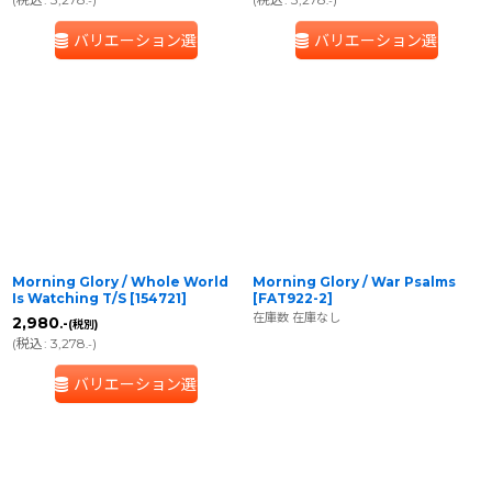
.-
.-
バリエーション選択
バリエーション選択
Morning Glory / Whole World
Morning Glory / War Psalms
Is Watching T/S
[
154721
]
[
FAT922-2
]
在庫数 在庫なし
2,980
.-
(税別)
(
税込
:
3,278
)
.-
バリエーション選択