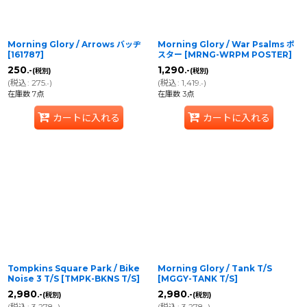
Morning Glory / Arrows バッヂ
Morning Glory / War Psalms ポ
[
161787
]
スター
[
MRNG-WRPM POSTER
]
250
1,290
.-
.-
(税別)
(税別)
(
税込
:
275
)
(
税込
:
1,419
)
.-
.-
在庫数 7点
在庫数 3点
カートに入れる
カートに入れる
Tompkins Square Park / Bike
Morning Glory / Tank T/S
Noise 3 T/S
[
TMPK-BKNS T/S
]
[
MGGY-TANK T/S
]
2,980
2,980
.-
.-
(税別)
(税別)
(
税込
:
3,278
)
(
税込
:
3,278
)