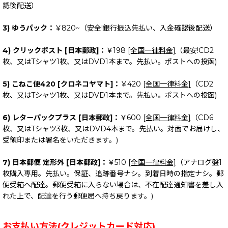
認後配送）
3) ゆうパック：
￥820~（安全!銀行振込先払い、入金確認後配送）
4) クリックポスト [日本郵政]：
￥198
[全国一律料金]
（最安!CD2
枚、又はTシャツ1枚、又はDVD1本まで。先払い。ポストへの投函)
5) こねこ便420 [クロネコヤマト]：
￥420
[全国一律料金]
（CD2
枚、又はTシャツ1枚、又はDVD1本まで。先払い。ポストへの投函)
6) レターパックプラス [日本郵政]：
￥600
[全国一律料金]
（CD6
枚、又はTシャツ3枚、又はDVD4本まで。先払い。対面でお届けし、
受領印または署名をいただきます。)
7) 日本郵便 定形外 [日本郵政]：
￥510
[全国一律料金]
（アナログ盤1
枚購入専用。先払い。保証、追跡番号ナシ。到着日時の指定ナシ。郵
便受箱へ配達。郵便受箱に入らない場合は、不在配達通知書を差し入
れた上で、配達を行う郵便局へ持ち戻ります。)
お支払い方法(クレジットカード対応)