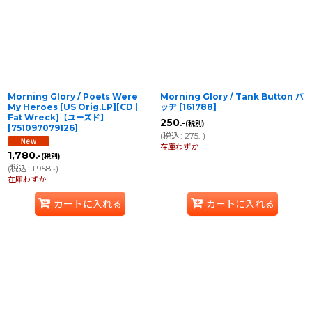
並び順
:
絞り込む
Morning Glory / Poets Were
Morning Glory / Tank Button バ
My Heroes [US Orig.LP][CD |
ッヂ
[
161788
]
Fat Wreck]【ユーズド】
250
.-
(税別)
[
751097079126
]
(
税込
:
275
)
.-
在庫わずか
1,780
.-
(税別)
(
税込
:
1,958
)
.-
在庫わずか
カートに入れる
カートに入れる