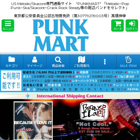
US Melodic/Skacore専門通販サイト "PUNKMART" 「Melodic~Pop
Punk~Ska/Skacore~Crack Rock Steady等の周辺バンドをセレクト」
東京都公安委員会公認古物商免許（第307792119003号）髙橋伸幸
メニュー
カート
ログイン
カテゴリ
マイページ
商品検索
ご利用案内
SALE ITEM