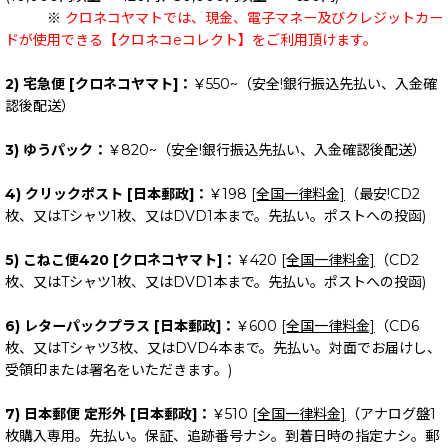
※
クロネコヤマトでは、現金、電子マネー及びクレジットカー
ドが使用できる【クロネコeコレクト】をご利用頂けます。
2) 宅急便 [クロネコヤマト]：
￥550~（安全!銀行振込先払い、入金確
認後配送）
3) ゆうパック：
￥820~（安全!銀行振込先払い、入金確認後配送）
4) クリックポスト [日本郵政]：
￥198
[全国一律料金]
（最安!CD2
枚、又はTシャツ1枚、又はDVD1本まで。先払い。ポストへの投函)
5) こねこ便420 [クロネコヤマト]：
￥420
[全国一律料金]
（CD2
枚、又はTシャツ1枚、又はDVD1本まで。先払い。ポストへの投函)
6) レターパックプラス [日本郵政]：
￥600
[全国一律料金]
（CD6
枚、又はTシャツ3枚、又はDVD4本まで。先払い。対面でお届けし、
受領印または署名をいただきます。)
7) 日本郵便 定形外 [日本郵政]：
￥510
[全国一律料金]
（アナログ盤1
枚購入専用。先払い。保証、追跡番号ナシ。到着日時の指定ナシ。郵