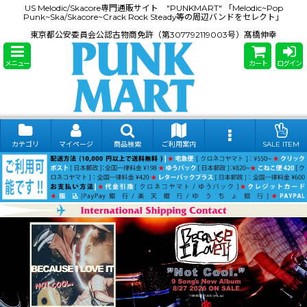
US Melodic/Skacore専門通販サイト "PUNKMART" 「Melodic~Pop
Punk~Ska/Skacore~Crack Rock Steady等の周辺バンドをセレクト」
東京都公安委員会公認古物商免許（第307792119003号）髙橋伸幸
メニュー
カート
ログイン
カテゴリ
マイページ
商品検索
ご利用案内
SALE ITEM