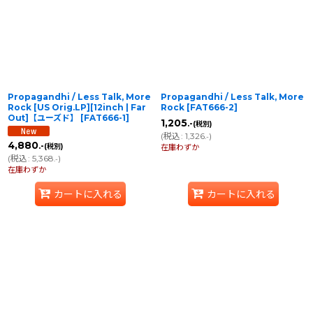
並び順
:
絞り込む
Propagandhi / Less Talk, More
Propagandhi / Less Talk, More
Rock [US Orig.LP][12inch | Far
Rock
[
FAT666-2
]
Out]【ユーズド】
[
FAT666-1
]
1,205
.-
(税別)
(
税込
:
1,326
)
.-
4,880
.-
(税別)
在庫わずか
(
税込
:
5,368
)
.-
在庫わずか
カートに入れる
カートに入れる