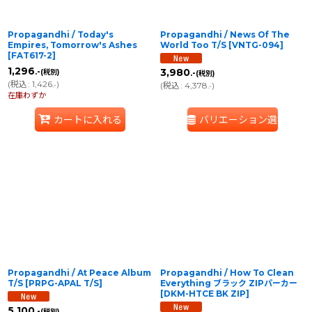
Propagandhi / Today's
Propagandhi / News Of The
Empires, Tomorrow's Ashes
World Too T/S
[
VNTG-094
]
[
FAT617-2
]
1,296
.-
3,980
(税別)
.-
(税別)
(
税込
:
1,426
)
.-
(
税込
:
4,378
)
.-
在庫わずか
カートに入れる
バリエーション選択
Propagandhi / At Peace Album
Propagandhi / How To Clean
T/S
[
PRPG-APAL T/S
]
Everything ブラック ZIPパーカー
[
DKM-HTCE BK ZIP
]
5,100
.-
(税別)