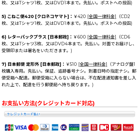
枚、又はTシャツ1枚、又はDVD1本まで。先払い。ポストへの投函)
5) こねこ便420 [クロネコヤマト]：
￥420
[全国一律料金]
（CD2
枚、又はTシャツ1枚、又はDVD1本まで。先払い。ポストへの投函)
6) レターパックプラス [日本郵政]：
￥600
[全国一律料金]
（CD6
枚、又はTシャツ3枚、又はDVD4本まで。先払い。対面でお届けし、
受領印または署名をいただきます。)
7) 日本郵便 定形外 [日本郵政]：
￥510
[全国一律料金]
（アナログ盤1
枚購入専用。先払い。保証、追跡番号ナシ。到着日時の指定ナシ。郵
便受箱へ配達。郵便受箱に入らない場合は、不在配達通知書を差し入
れた上で、配達を行う郵便局へ持ち戻ります。)
お支払い方法(クレジットカード対応)