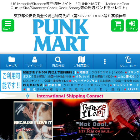
US Melodic/Skacore専門通販サイト "PUNKMART" 「Melodic~Pop
Punk~Ska/Skacore~Crack Rock Steady等の周辺バンドをセレクト」
東京都公安委員会公認古物商免許（第307792119003号）髙橋伸幸
メニュー
カート
ログイン
カテゴリ
マイページ
商品検索
ご利用案内
SALE ITEM