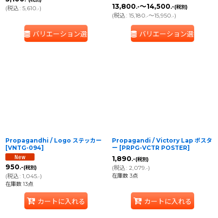
13,800
～14,500
.-
.-
(税別)
(
税込
:
5,610
)
.-
(
税込
:
15,180
～15,950
)
.-
.-
バリエーション選択
バリエーション選択
Propagandhi / Logo ステッカー
Propagandi / Victory Lap ポスタ
[
VNTG-094
]
ー
[
PRPG-VCTR POSTER
]
1,890
.-
(税別)
950
(
税込
:
2,079
)
.-
(税別)
.-
在庫数 3点
(
税込
:
1,045
)
.-
在庫数 13点
カートに入れる
カートに入れる