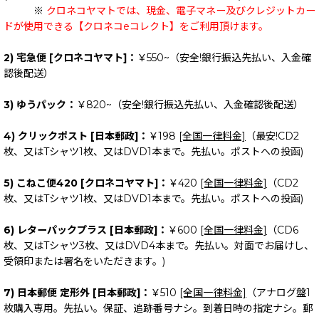
※
クロネコヤマトでは、現金、電子マネー及びクレジットカー
ドが使用できる【クロネコeコレクト】をご利用頂けます。
2) 宅急便 [クロネコヤマト]：
￥550~（安全!銀行振込先払い、入金確
認後配送）
3) ゆうパック：
￥820~（安全!銀行振込先払い、入金確認後配送）
4) クリックポスト [日本郵政]：
￥198
[全国一律料金]
（最安!CD2
枚、又はTシャツ1枚、又はDVD1本まで。先払い。ポストへの投函)
5) こねこ便420 [クロネコヤマト]：
￥420
[全国一律料金]
（CD2
枚、又はTシャツ1枚、又はDVD1本まで。先払い。ポストへの投函)
6) レターパックプラス [日本郵政]：
￥600
[全国一律料金]
（CD6
枚、又はTシャツ3枚、又はDVD4本まで。先払い。対面でお届けし、
受領印または署名をいただきます。)
7) 日本郵便 定形外 [日本郵政]：
￥510
[全国一律料金]
（アナログ盤1
枚購入専用。先払い。保証、追跡番号ナシ。到着日時の指定ナシ。郵