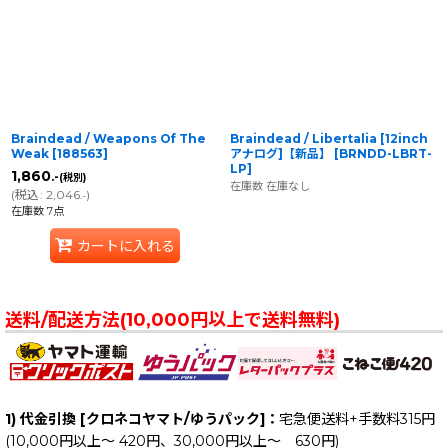
並び順
:
絞り込む
Braindead / Weapons Of The
Braindead / Libertalia [12inch
Weak
[
188563
]
アナログ]【新品】
[
BRNDD-LBRT-
LP
]
1,860
.-
(税別)
在庫数 在庫なし
(
税込
:
2,046
)
.-
在庫数 7点
カートに入れる
送料/配送方法(10,000円以上で送料無料)
1) 代金引換 [クロネコヤマト/ゆうパック]：
宅急便送料+手数料315円
(10,000円以上～ 420円、30,000円以上～ 630円)