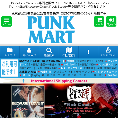
US Melodic/Skacore専門通販サイト "PUNKMART" 「Melodic~Pop
Punk~Ska/Skacore~Crack Rock Steady等の周辺バンドをセレクト」
東京都公安委員会公認古物商免許（第307792119003号）髙橋伸幸
メニュー
カート
ログイン
カテゴリ
マイページ
商品検索
ご利用案内
SALE ITEM