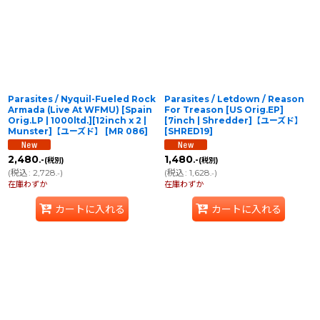
並び順
:
絞り込む
Parasites / Nyquil-Fueled Rock
Parasites / Letdown / Reason
Armada (Live At WFMU) [Spain
For Treason [US Orig.EP]
Orig.LP | 1000ltd.][12inch x 2 |
[7inch | Shredder]【ユーズド】
Munster]【ユーズド】
[
MR 086
]
[
SHRED19
]
2,480
1,480
.-
.-
(税別)
(税別)
(
税込
:
2,728
)
(
税込
:
1,628
)
.-
.-
在庫わずか
在庫わずか
カートに入れる
カートに入れる