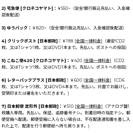
2) 宅急便 [クロネコヤマト]：
￥550~（安全!銀行振込先払い、入金確
認後配送）
3) ゆうパック：
￥820~（安全!銀行振込先払い、入金確認後配送）
4) クリックポスト [日本郵政]：
￥198
[全国一律料金]
（最安!CD2
枚、又はTシャツ1枚、又はDVD1本まで。先払い。ポストへの投函)
5) こねこ便420 [クロネコヤマト]：
￥420
[全国一律料金]
（CD2
枚、又はTシャツ1枚、又はDVD1本まで。先払い。ポストへの投函)
6) レターパックプラス [日本郵政]：
￥600
[全国一律料金]
（CD6
枚、又はTシャツ3枚、又はDVD4本まで。先払い。対面でお届けし、
受領印または署名をいただきます。)
7) 日本郵便 定形外 [日本郵政]：
￥510
[全国一律料金]
（アナログ盤1
枚購入専用。先払い。保証、追跡番号ナシ。到着日時の指定ナシ。郵
便受箱へ配達。郵便受箱に入らない場合は、不在配達通知書を差し入
れた上で、配達を行う郵便局へ持ち戻ります。)