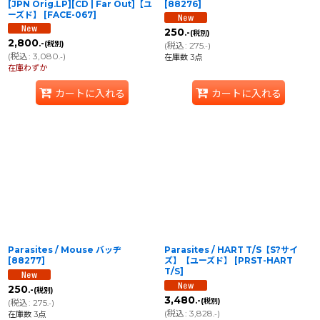
[JPN Orig.LP][CD | Far Out]【ユ
[
88276
]
ーズド】
[
FACE-067
]
250
.-
(税別)
2,800
.-
(税別)
(
税込
:
275
)
.-
(
税込
:
3,080
)
.-
在庫数 3点
在庫わずか
カートに入れる
カートに入れる
Parasites / Mouse バッヂ
Parasites / HART T/S【S?サイ
[
88277
]
ズ】【ユーズド】
[
PRST-HART
T/S
]
250
.-
(税別)
3,480
.-
(税別)
(
税込
:
275
)
.-
(
税込
:
3,828
)
在庫数 3点
.-