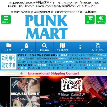
US Melodic/Skacore専門通販サイト "PUNKMART" 「Melodic~Pop
Punk~Ska/Skacore~Crack Rock Steady等の周辺バンドをセレクト」
東京都公安委員会公認古物商免許（第307792119003号）髙橋伸幸
メニュー
カート
ログイン
カテゴリ
マイページ
商品検索
ご利用案内
SALE ITEM