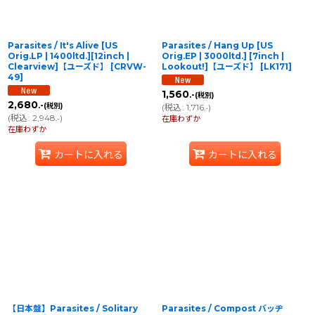
Parasites / It's Alive [US
Parasites / Hang Up [US
Orig.LP | 1400ltd.][12inch |
Orig.EP | 3000ltd.] [7inch |
Clearview]【ユーズド】
[
CRVW-
Lookout!]【ユーズド】
[
LK171
]
49
]
1,560
.-
(税別)
2,680
.-
(税別)
(
税込
:
1,716
)
.-
(
税込
:
2,948
)
.-
在庫わずか
在庫わずか
カートに入れる
カートに入れる
【日本盤】Parasites ‎/ Solitary
Parasites / Compost バッヂ