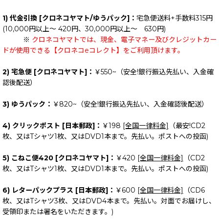
1) 代金引換 [クロネコヤマト/ゆうパック]：
宅急便送料+手数料315円
(10,000円以上～ 420円、30,000円以上～ 630円)
※
クロネコヤマトでは、現金、電子マネー及びクレジットカー
ドが使用できる【クロネコeコレクト】をご利用頂けます。
2) 宅急便 [クロネコヤマト]：
￥550~（安全!銀行振込先払い、入金確
認後配送）
3) ゆうパック：
￥820~（安全!銀行振込先払い、入金確認後配送）
4) クリックポスト [日本郵政]：
￥198
[全国一律料金]
（最安!CD2
枚、又はTシャツ1枚、又はDVD1本まで。先払い。ポストへの投函)
5) こねこ便420 [クロネコヤマト]：
￥420
[全国一律料金]
（CD2
枚、又はTシャツ1枚、又はDVD1本まで。先払い。ポストへの投函)
6) レターパックプラス [日本郵政]：
￥600
[全国一律料金]
（CD6
枚、又はTシャツ3枚、又はDVD4本まで。先払い。対面でお届けし、
受領印または署名をいただきます。)