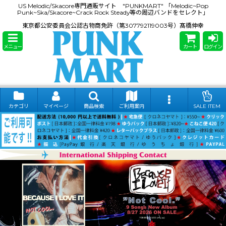
US Melodic/Skacore専門通販サイト "PUNKMART" 「Melodic~Pop
Punk~Ska/Skacore~Crack Rock Steady等の周辺バンドをセレクト」
東京都公安委員会公認古物商免許（第307792119003号）髙橋伸幸
メニュー
カート
ログイン
カテゴリ
マイページ
商品検索
ご利用案内
SALE ITEM