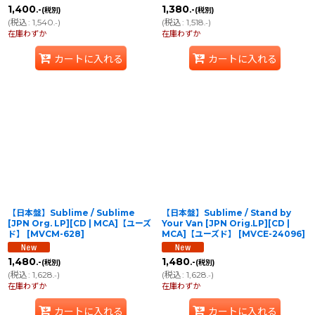
1,400
1,380
.-
.-
(税別)
(税別)
(
税込
:
1,540
)
(
税込
:
1,518
)
.-
.-
在庫わずか
在庫わずか
カートに入れる
カートに入れる
【日本盤】Sublime / Sublime
【日本盤】Sublime / Stand by
[JPN Org. LP][CD | MCA]【ユーズ
Your Van [JPN Orig.LP][CD |
ド】
[
MVCM-628
]
MCA]【ユーズド】
[
MVCE-24096
]
1,480
1,480
.-
.-
(税別)
(税別)
(
税込
:
1,628
)
(
税込
:
1,628
)
.-
.-
在庫わずか
在庫わずか
カートに入れる
カートに入れる