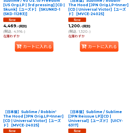
Sublime / 40 Oz. to Freedom
【日本盤】Sublime / Robbin'
[US Org.LP | 3rd pressing] [CD |
The Hood [JPN Orig.LP+Inner]
Skunk]【ユーズド】
[
SKUNKD-1
[CD | Universal Victor]【ユーズ
(SKD-11283)
]
ド】
[
MVCE-24025
]
4,469
1,200
.-
.-
(税別)
(税別)
(
税込
:
4,916
)
(
税込
:
1,320
)
.-
.-
在庫わずか
在庫わずか
カートに入れる
カートに入れる
【日本盤】Sublime / Robbin'
【日本盤】Sublime / Sublime
The Hood [JPN Orig.LP+Inner]
[JPN Reissue LP][CD |
[CD | Universal Victor]【ユーズ
Universal]【ユーズド】
[
UICY-
ド】
[
MVCE-24025
]
6317
]