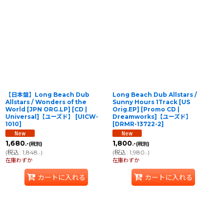
【日本盤】Long Beach Dub
Long Beach Dub Allstars /
Allstars / Wonders of the
Sunny Hours 1Track [US
World [JPN ORG.LP] [CD |
Orig.EP] [Promo CD |
Universal]【ユーズド】
[
UICW-
Dreamworks]【ユーズド】
1010
]
[
DRMR-13722-2
]
1,680
1,800
.-
.-
(税別)
(税別)
(
税込
:
1,848
)
(
税込
:
1,980
)
.-
.-
在庫わずか
在庫わずか
カートに入れる
カートに入れる