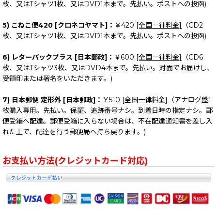
枚、又はTシャツ1枚、又はDVD1本まで。先払い。ポストへの投函)
5) こねこ便420 [クロネコヤマト]：
￥420
[全国一律料金]
（CD2
枚、又はTシャツ1枚、又はDVD1本まで。先払い。ポストへの投函)
6) レターパックプラス [日本郵政]：
￥600
[全国一律料金]
（CD6
枚、又はTシャツ3枚、又はDVD4本まで。先払い。対面でお届けし、
受領印または署名をいただきます。)
7) 日本郵便 定形外 [日本郵政]：
￥510
[全国一律料金]
（アナログ盤1
枚購入専用。先払い。保証、追跡番号ナシ。到着日時の指定ナシ。郵
便受箱へ配達。郵便受箱に入らない場合は、不在配達通知書を差し入
れた上で、配達を行う郵便局へ持ち戻ります。)
お支払い方法(クレジットカード対応)