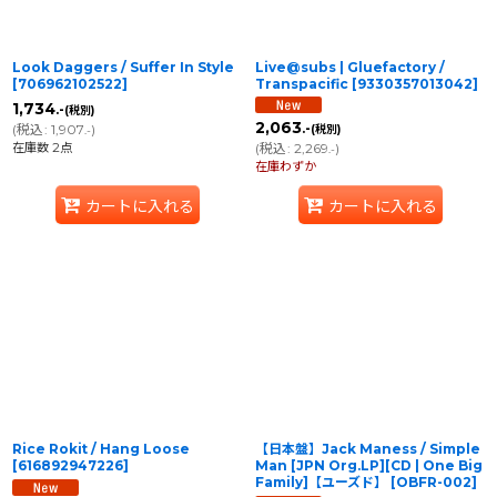
Look Daggers / Suffer In Style
Live@subs | Gluefactory /
[
706962102522
]
Transpacific
[
9330357013042
]
1,734
.-
(税別)
2,063
(
税込
:
1,907
)
.-
(税別)
.-
在庫数 2点
(
税込
:
2,269
)
.-
在庫わずか
カートに入れる
カートに入れる
Rice Rokit / Hang Loose
【日本盤】Jack Maness / Simple
[
616892947226
]
Man [JPN Org.LP][CD | One Big
Family]【ユーズド】
[
OBFR-002
]