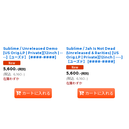
Sublime / Unreleased Demo
Sublime / Jah Is Not Dead
[US Orig.LP | Private][12inch | --
(Unreleased & Rarities) [US
--]【ユーズド】
[
####-####
]
Orig.LP | Private][12inch | ----]
【ユーズド】
[
####-####
]
5,600
.-
(税別)
5,600
.-
(税別)
(
税込
:
6,160
)
.-
(
税込
:
6,160
)
在庫わずか
.-
在庫わずか
カートに入れる
カートに入れる