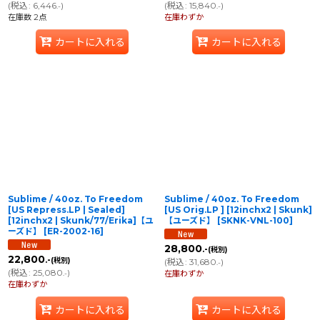
(
税込
:
6,446
)
(
税込
:
15,840
)
.-
.-
在庫数 2点
在庫わずか
カートに入れる
カートに入れる
Sublime / 40oz. To Freedom
Sublime / 40oz. To Freedom
[US Repress.LP | Sealed]
[US Orig.LP ] [12inchx2 | Skunk]
[12inchx2 | Skunk/77/Erika]【ユ
【ユーズド】
[
SKNK-VNL-100
]
ーズド】
[
ER-2002-16
]
28,800
.-
(税別)
22,800
.-
(税別)
(
税込
:
31,680
)
.-
(
税込
:
25,080
)
.-
在庫わずか
在庫わずか
カートに入れる
カートに入れる