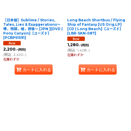
【日本盤】Sublime / Stories,
Long Beach Shortbus / Flying
Tales, Lies & Exaggerations〜
Ship of Fantasy [US Orig.LP]
噂，物語，嘘，誇張〜 [JPN ][DVD |
[CD | Long Beach]【ユーズド】
Pony Canyon]【ユーズド】
[
LBR-SKN-087
]
[
PCBP51591
]
1,280
.-
(税別)
2,200
.-
(税別)
(
税込
:
1,408
)
.-
(
税込
:
2,420
)
.-
在庫わずか
在庫わずか
カートに入れる
カートに入れる