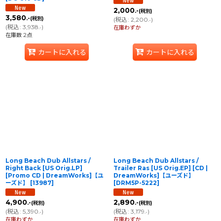
2,000
.-
(税別)
3,580
.-
(税別)
(
税込
:
2,200
)
.-
(
税込
:
3,938
)
.-
在庫わずか
在庫数 2点
カートに入れる
カートに入れる
Long Beach Dub Allstars /
Long Beach Dub Allstars /
Right Back [US Orig.LP]
Trailer Ras [US Orig.EP] [CD |
[Promo CD | DreamWorks]【ユ
DreamWorks]【ユーズド】
ーズド】
[
13987
]
[
DRM5P-5222
]
4,900
2,890
.-
.-
(税別)
(税別)
(
税込
:
5,390
)
(
税込
:
3,179
)
.-
.-
在庫わずか
在庫わずか