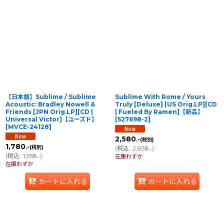
表示数
:
在庫あり
並び順
:
絞り込む
【日本盤】Sublime / Sublime
Sublime With Rome / Yours
Acoustic: Bradley Nowell &
Truly [Deluxe] [US Orig.LP][CD
Friends [JPN Orig.LP][CD |
| Fueled By Ramen]【新品】
Universal Victor]【ユーズド】
[
527698-2
]
[
MVCE-24128
]
2,580
.-
(税別)
1,780
.-
(税別)
(
税込
:
2,838
)
.-
(
税込
:
1,958
)
.-
在庫わずか
在庫わずか
カートに入れる
カートに入れる