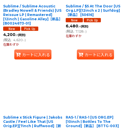
Sublime / Sublime Acoustic
Sublime / $5 At The Door [US
(Bradley Nowell & Friends) [US
Org.LP][12inch x 2 | Surfdog]
Reissue LP | Remastered]
【新品】
[
50616
]
[12inch | Gasoline Alley]【新品】
[
B0024673-01
]
6,480
.-
(税別)
(
税込
:
7,128
)
.-
4,200
.-
(税別)
在庫わずか
(
税込
:
4,620
)
.-
在庫わずか
カートに入れる
カートに入れる
Sublime x Stick Figure | Jakobs
RAS-1 / RAS-1 [US ORG.EP]
Castle / Feel Like That [US
[10inch | Bottles To The
Orig.EP][7inch | Ruffwood]【新
Ground]【新品】
[
BTTG-003
]