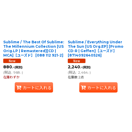
Sublime / The Best Of Sublime:
Sublime / Everything Under
The Millennium Collection [US
The Sun [US Org.EP] [Promo
Orig.LP | Remastered][CD |
CD-R | Geffen]【ユーズド】
MCA]【ユーズド】
[
088 112 921-2
]
[
8714092640526
]
880
2,240
.-
.-
(税別)
(税別)
(
税込
:
968
)
(
税込
:
2,464
)
.-
.-
在庫わずか
在庫数 2点
カートに入れる
カートに入れる