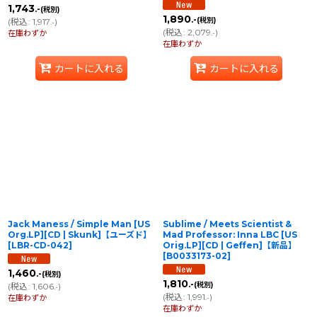
1,743
.-
(税別)
1,890
.-
(税別)
(
税込
:
1,917
)
.-
(
税込
:
2,079
)
在庫わずか
.-
在庫わずか
カートに入れる
カートに入れる
Jack Maness / Simple Man [US
Sublime / Meets Scientist &
Org.LP][CD | Skunk]【ユーズド】
Mad Professor: Inna LBC [US
[
LBR-CD-042
]
Orig.LP][CD | Geffen]【新品】
[
B0033173-02
]
1,460
.-
(税別)
1,810
.-
(税別)
(
税込
:
1,606
)
.-
(
税込
:
1,991
)
在庫わずか
.-
在庫わずか