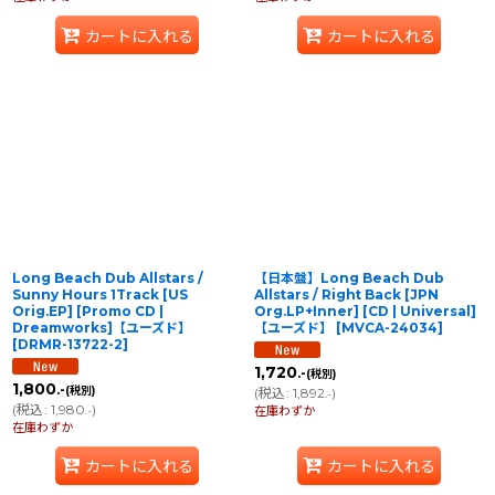
カートに入れる
カートに入れる
Long Beach Dub Allstars /
【日本盤】Long Beach Dub
Sunny Hours 1Track [US
Allstars / Right Back [JPN
Orig.EP] [Promo CD |
Org.LP+Inner] [CD | Universal]
Dreamworks]【ユーズド】
【ユーズド】
[
MVCA-24034
]
[
DRMR-13722-2
]
1,720
.-
(税別)
1,800
.-
(税別)
(
税込
:
1,892
)
.-
(
税込
:
1,980
)
.-
在庫わずか
在庫わずか
カートに入れる
カートに入れる