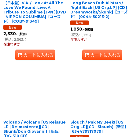
【日本盤】V.A. / Look At All The
Long Beach Dub Allstars /
Love We Found: Live: A
Right Back [US Org.LP] [CD |
Tribute To Sublime [JPN ][DVD
DreamWorks/Skunk]【ユーズ
| NIPPON COLUMBIA]【ユーズ
ド】
[
0044-50213-2
]
ド】
[
COBY-91349
]
1,050
.-
(税別)
2,330
.-
(税別)
(
税込
:
1,155
)
.-
(
税込
:
2,563
)
.-
在庫わずか
在庫わずか
カートに入れる
カートに入れる
Volcano / Volcano [US Reissue
Slouch / Pak My Beek! [US
LP | Re-mastered][CD |
Orig.LP][CD | Slouch]【新品】
Skunk/Don Giovanni]【新品】
[
634479717079
]
[
DG-310 CD
]