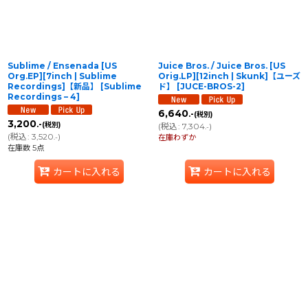
Sublime / Ensenada [US
Juice Bros. / Juice Bros. [US
Org.EP][7inch | Sublime
Orig.LP][12inch | Skunk]【ユーズ
Recordings]【新品】
[
Sublime
ド】
[
JUCE-BROS-2
]
Recordings – 4
]
6,640
.-
(税別)
3,200
.-
(税別)
(
税込
:
7,304
)
.-
(
税込
:
3,520
)
.-
在庫わずか
在庫数 5点
カートに入れる
カートに入れる