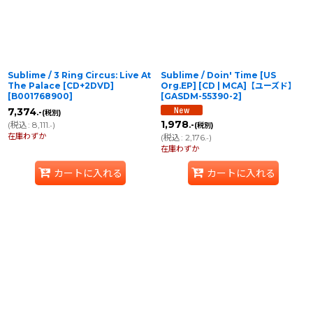
Sublime / 3 Ring Circus: Live At
Sublime / Doin' Time [US
The Palace [CD+2DVD]
Org.EP] [CD | MCA]【ユーズド】
[
B001768900
]
[
GASDM-55390-2
]
7,374
.-
(税別)
1,978
(
税込
:
8,111
)
.-
(税別)
.-
在庫わずか
(
税込
:
2,176
)
.-
在庫わずか
カートに入れる
カートに入れる