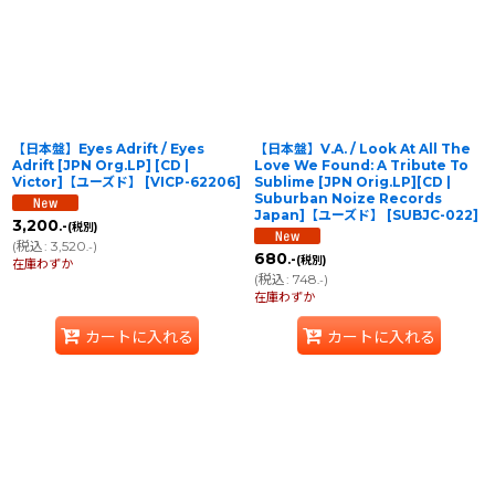
【日本盤】Eyes Adrift / Eyes
【日本盤】V.A. / Look At All The
Adrift [JPN Org.LP] [CD |
Love We Found: A Tribute To
Victor]【ユーズド】
[
VICP-62206
]
Sublime [JPN Orig.LP][CD |
Suburban Noize Records
Japan]【ユーズド】
[
SUBJC-022
]
3,200
.-
(税別)
(
税込
:
3,520
)
.-
680
.-
(税別)
在庫わずか
(
税込
:
748
)
.-
在庫わずか
カートに入れる
カートに入れる