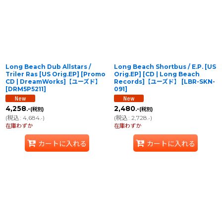
Long Beach Dub Allstars /
Long Beach Shortbus / E.P. [US
Triler Ras [US Orig.EP] [Promo
Orig.EP] [CD | Long Beach
CD | DreamWorks]【ユーズド】
Records]【ユーズド】
[
LBR-SKN-
[
DRM5P5211
]
091
]
4,258
2,480
.-
.-
(税別)
(税別)
(
税込
:
4,684
)
(
税込
:
2,728
)
.-
.-
在庫わずか
在庫わずか
カートに入れる
カートに入れる