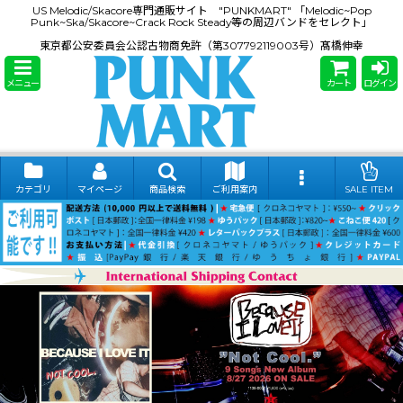
US Melodic/Skacore専門通販サイト "PUNKMART" 「Melodic~Pop
Punk~Ska/Skacore~Crack Rock Steady等の周辺バンドをセレクト」
東京都公安委員会公認古物商免許（第307792119003号）髙橋伸幸
メニュー
カート
ログイン
カテゴリ
マイページ
商品検索
ご利用案内
SALE ITEM