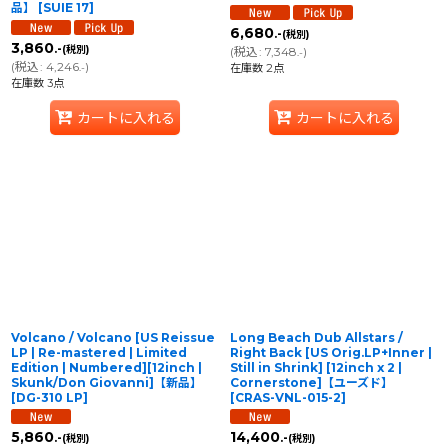
品】
[
SUIE 17
]
6,680
.-
(税別)
3,860
.-
(税別)
(
税込
:
7,348
)
.-
(
税込
:
4,246
)
.-
在庫数 2点
在庫数 3点
カートに入れる
カートに入れる
Volcano / Volcano [US Reissue
Long Beach Dub Allstars /
LP | Re-mastered | Limited
Right Back [US Orig.LP+Inner |
Edition | Numbered][12inch |
Still in Shrink] [12inch x 2 |
Skunk/Don Giovanni]【新品】
Cornerstone]【ユーズド】
[
DG-310 LP
]
[
CRAS-VNL-015-2
]
5,860
14,400
.-
.-
(税別)
(税別)