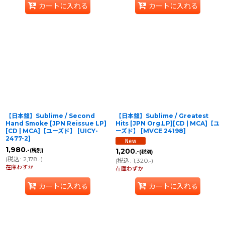
カートに入れる
カートに入れる
【日本盤】Sublime / Second
【日本盤】Sublime / Greatest
Hand Smoke [JPN Reissue LP]
Hits [JPN Org.LP][CD | MCA]【ユ
[CD | MCA]【ユーズド】
[
UICY-
ーズド】
[
MVCE 24198
]
2477-2
]
1,980
.-
1,200
(税別)
.-
(税別)
(
税込
:
2,178
)
.-
(
税込
:
1,320
)
.-
在庫わずか
在庫わずか
カートに入れる
カートに入れる