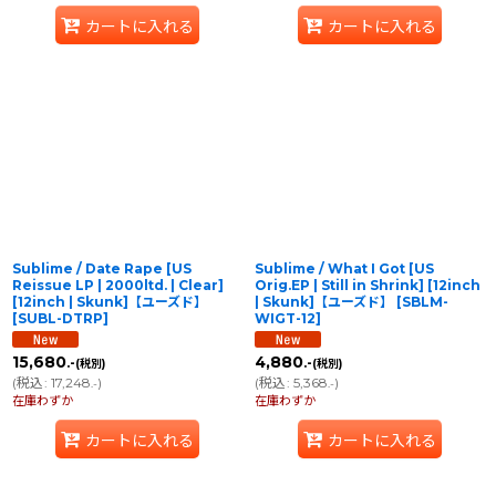
カートに入れる
カートに入れる
Sublime / Date Rape [US
Sublime / What I Got [US
Reissue LP | 2000ltd. | Clear]
Orig.EP | Still in Shrink] [12inch
[12inch | Skunk]【ユーズド】
| Skunk]【ユーズド】
[
SBLM-
[
SUBL-DTRP
]
WIGT-12
]
15,680
4,880
.-
.-
(税別)
(税別)
(
税込
:
17,248
)
(
税込
:
5,368
)
.-
.-
在庫わずか
在庫わずか
カートに入れる
カートに入れる