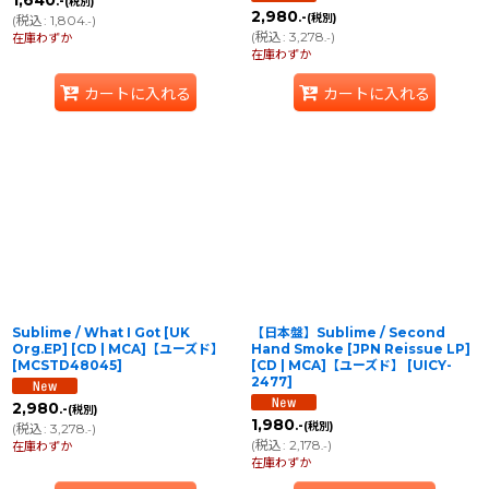
1,640
.-
(税別)
2,980
.-
(税別)
(
税込
:
1,804
)
.-
(
税込
:
3,278
)
在庫わずか
.-
在庫わずか
カートに入れる
カートに入れる
Sublime / What I Got [UK
【日本盤】Sublime / Second
Org.EP] [CD | MCA]【ユーズド】
Hand Smoke [JPN Reissue LP]
[
MCSTD48045
]
[CD | MCA]【ユーズド】
[
UICY-
2477
]
2,980
.-
(税別)
1,980
.-
(税別)
(
税込
:
3,278
)
.-
(
税込
:
2,178
)
在庫わずか
.-
在庫わずか