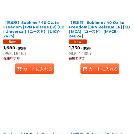
【日本盤】Sublime / 40 Oz. to
【日本盤】Sublime / 40 Oz. to
Freedom [JPN Reissue LP] [CD
Freedom [JPN Reissue LP] [CD
| Universal]【ユーズド】
[
UICY-
| MCA]【ユーズド】
[
MVCE-
2475
]
24024
]
1,680
1,330
.-
.-
(税別)
(税別)
(
税込
:
1,848
)
(
税込
:
1,463
)
.-
.-
在庫わずか
在庫わずか
カートに入れる
カートに入れる