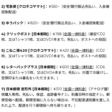
2) 宅急便 [クロネコヤマト]：
￥550~（安全!銀行振込先払い、入金確
認後配送）
3) ゆうパック：
￥820~（安全!銀行振込先払い、入金確認後配送）
4) クリックポスト [日本郵政]：
￥198
[全国一律料金]
（最安!CD2
枚、又はTシャツ1枚、又はDVD1本まで。先払い。ポストへの投函)
5) こねこ便420 [クロネコヤマト]：
￥420
[全国一律料金]
（CD2
枚、又はTシャツ1枚、又はDVD1本まで。先払い。ポストへの投函)
6) レターパックプラス [日本郵政]：
￥600
[全国一律料金]
（CD6
枚、又はTシャツ3枚、又はDVD4本まで。先払い。対面でお届けし、
受領印または署名をいただきます。)
7) 日本郵便 定形外 [日本郵政]：
￥510
[全国一律料金]
（アナログ盤1
枚購入専用。先払い。保証、追跡番号ナシ。到着日時の指定ナシ。郵
便受箱へ配達。郵便受箱に入らない場合は、不在配達通知書を差し入
れた上で、配達を行う郵便局へ持ち戻ります。)