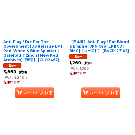
並び順
:
絞り込む
Anti-Flag / Die For The
【日本盤】Anti-Flag / For Blood
Government [US Reissue LP |
& Empire [JPN Orig.LP][CD |
Red, White & Blue Splatter |
BMG]【ユーズド】
[
BVCP-27105
]
Gatefold][12inch | New Red
Archives]【新品】
[
CLO2462
]
1,260
.-
(税別)
(
税込
:
1,386
)
.-
3,860
.-
(税別)
在庫わずか
(
税込
:
4,246
)
.-
在庫わずか
カートに入れる
カートに入れる