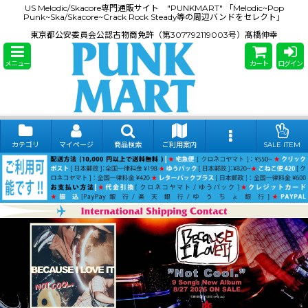
US Melodic/Skacore専門通販サイト "PUNKMART" 「Melodic~Pop
Punk~Ska/Skacore~Crack Rock Steady等の周辺バンドをセレクト」
東京都公安委員会公認古物商免許（第307792119003号）髙橋伸幸
メニュー
カート
ログイン
カテゴリ
マイページ
商品検索
ご利用案内
SALE ITEM