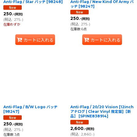
Anti-Flag / Star バッヂ
[
98248
]
Anti-Flag / New Kind Of Army バ
ッヂ
[
98247
]
250
.-
(税別)
250
.-
(税別)
(
税込
:
275
)
.-
(
税込
:
275
)
在庫わずか
.-
在庫数 6点
カートに入れる
カートに入れる
Anti-Flag / B/W Logo バッヂ
Anti-Flag / 20/20 Vision [12inch
[
98247
]
アナログ | Clear Vinyl 限定盤]【新
品】
[
SPINE838914
]
250
.-
(税別)
2,600
.-
(税別)
(
税込
:
275
)
.-
(
税込
:
2,860
)
在庫数 3点
.-