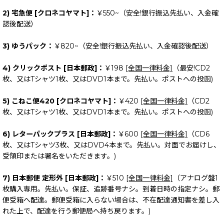
2) 宅急便 [クロネコヤマト]：
￥550~（安全!銀行振込先払い、入金確
認後配送）
3) ゆうパック：
￥820~（安全!銀行振込先払い、入金確認後配送）
4) クリックポスト [日本郵政]：
￥198
[全国一律料金]
（最安!CD2
枚、又はTシャツ1枚、又はDVD1本まで。先払い。ポストへの投函)
5) こねこ便420 [クロネコヤマト]：
￥420
[全国一律料金]
（CD2
枚、又はTシャツ1枚、又はDVD1本まで。先払い。ポストへの投函)
6) レターパックプラス [日本郵政]：
￥600
[全国一律料金]
（CD6
枚、又はTシャツ3枚、又はDVD4本まで。先払い。対面でお届けし、
受領印または署名をいただきます。)
7) 日本郵便 定形外 [日本郵政]：
￥510
[全国一律料金]
（アナログ盤1
枚購入専用。先払い。保証、追跡番号ナシ。到着日時の指定ナシ。郵
便受箱へ配達。郵便受箱に入らない場合は、不在配達通知書を差し入
れた上で、配達を行う郵便局へ持ち戻ります。)