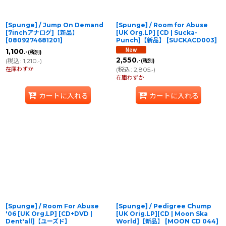
[Spunge] / Jump On Demand
[Spunge] / Room for Abuse
[7inchアナログ]【新品】
[UK Org.LP] [CD | Sucka-
[
0809274681201
]
Punch]【新品】
[
SUCKACD003
]
1,100
.-
(税別)
2,550
(
税込
:
1,210
)
.-
(税別)
.-
在庫わずか
(
税込
:
2,805
)
.-
在庫わずか
カートに入れる
カートに入れる
[Spunge] / Room For Abuse
[Spunge] / Pedigree Chump
'06 [UK Org.LP] [CD+DVD |
[UK Orig.LP][CD | Moon Ska
Dent'all]【ユーズド】
World]【新品】
[
MOON CD 044
]