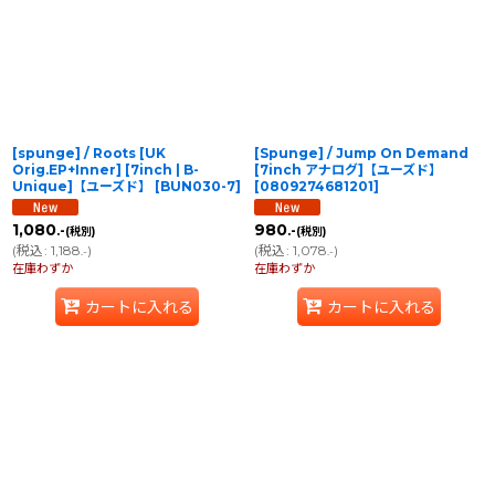
並び順
:
絞り込む
[spunge] / Roots [UK
[Spunge] / Jump On Demand
Orig.EP+Inner] [7inch | B-
[7inch アナログ]【ユーズド】
Unique]【ユーズド】
[
BUN030-7
]
[
0809274681201
]
1,080
980
.-
.-
(税別)
(税別)
(
税込
:
1,188
)
(
税込
:
1,078
)
.-
.-
在庫わずか
在庫わずか
カートに入れる
カートに入れる