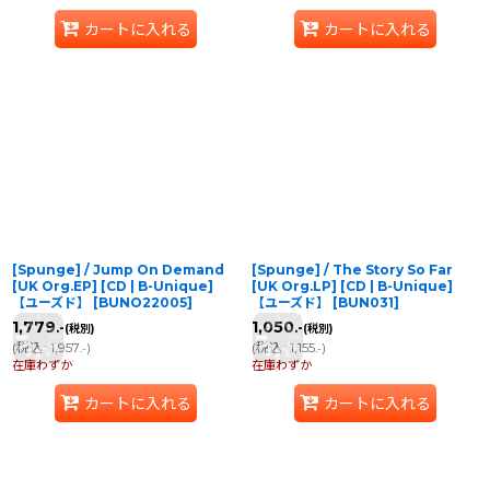
カートに入れる
カートに入れる
[Spunge] / Jump On Demand
[Spunge] / The Story So Far
[UK Org.EP] [CD | B-Unique]
[UK Org.LP] [CD | B-Unique]
【ユーズド】
[
BUNO22005
]
【ユーズド】
[
BUN031
]
1,779
1,050
.-
.-
(税別)
(税別)
(
税込
:
1,957
)
(
税込
:
1,155
)
.-
.-
在庫わずか
在庫わずか
カートに入れる
カートに入れる