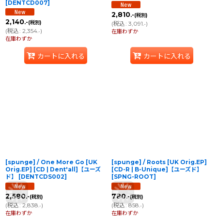
[
DENTCD007
]
2,810
.-
(税別)
2,140
.-
(税別)
(
税込
:
3,091
)
.-
(
税込
:
2,354
)
.-
在庫わずか
在庫わずか
カートに入れる
カートに入れる
[spunge] / One More Go [UK
[spunge] / Roots [UK Orig.EP]
Orig.EP] [CD | Dent'all]【ユーズ
[CD-R | B-Unique]【ユーズド】
ド】
[
DENTCDS002
]
[
SPNG-ROOT
]
2,580
780
.-
.-
(税別)
(税別)
(
税込
:
2,838
)
(
税込
:
858
)
.-
.-
在庫わずか
在庫わずか