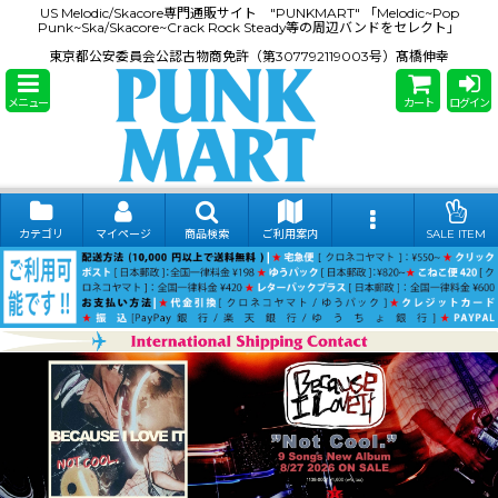
US Melodic/Skacore専門通販サイト "PUNKMART" 「Melodic~Pop
Punk~Ska/Skacore~Crack Rock Steady等の周辺バンドをセレクト」
東京都公安委員会公認古物商免許（第307792119003号）髙橋伸幸
メニュー
カート
ログイン
カテゴリ
マイページ
商品検索
ご利用案内
SALE ITEM