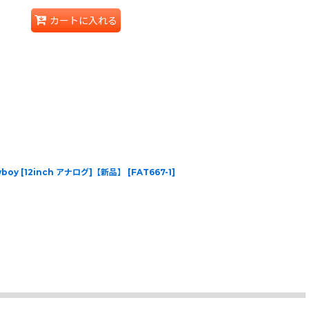
カートに入れる
 Cowboy [12inch アナログ]【新品】
[
FAT667-1
]