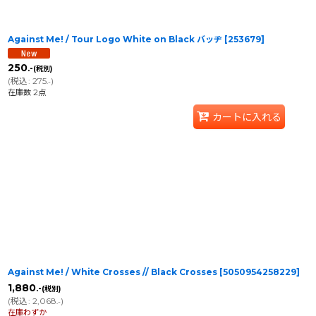
Against Me! / Tour Logo White on Black バッヂ
[
253679
]
250
.-
(税別)
(
税込
:
275
)
.-
在庫数 2点
カートに入れる
Against Me! / White Crosses // Black Crosses
[
5050954258229
]
1,880
.-
(税別)
(
税込
:
2,068
)
.-
在庫わずか