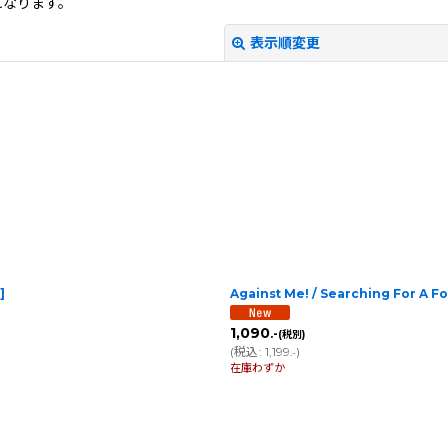
になります。
表示順変更
絞り込む
]
Against Me! / Searching For A 
1,090
.-
(税別)
(
税込
:
1,199
)
.-
在庫わずか