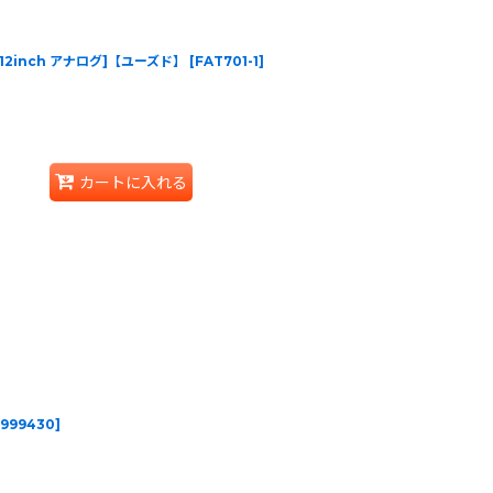
ch [12inch アナログ]【ユーズド】
[
FAT701-1
]
カートに入れる
999430
]