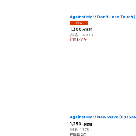
Against Me! / Don't Lose Tou
1,300
.-
(税別)
(
税込
:
1,430
)
.-
在庫わずか
Against Me! / New Wave
[
093624
1,250
.-
(税別)
(
税込
:
1,375
)
.-
在庫数 2点