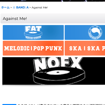
ホーム
>
☆ BAND: A
>
Against Me!
Against Me!