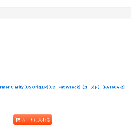
閉じる
Former Clarity [US Orig.LP][CD | Fat Wreck]【ユーズド】
[
FAT684-2
]
カートに入れる