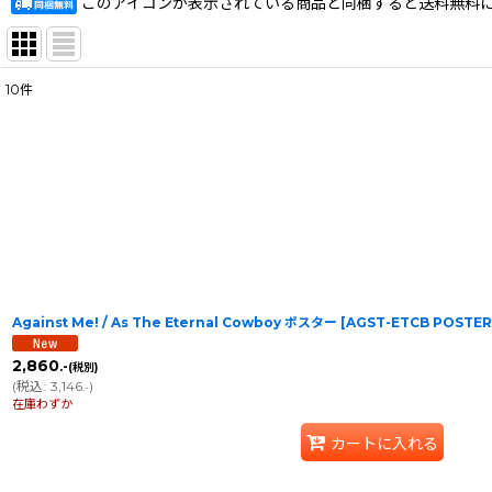
このアイコンが表示されている商品と同梱すると送料無料
10
件
表示数
:
在庫あり
並び順
:
Against Me! / As The Eternal Cowboy ポスター
[
AGST-ETCB POSTER
2,860
.-
(税別)
(
税込
:
3,146
)
.-
在庫わずか
カートに入れる