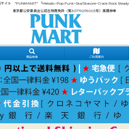
門通販サイト "PUNKMART" 「Melodic~Pop Punk~Ska/Skacore~Crack Rock
東京都公安委員会公認古物商免許（第307792119003号）髙橋伸幸
商品検索
ご利用案内