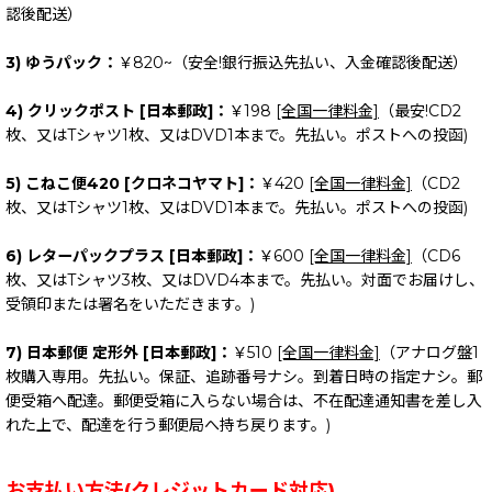
認後配送）
3) ゆうパック：
￥820~（安全!銀行振込先払い、入金確認後配送）
4) クリックポスト [日本郵政]：
￥198
[全国一律料金]
（最安!CD2
枚、又はTシャツ1枚、又はDVD1本まで。先払い。ポストへの投函)
5) こねこ便420 [クロネコヤマト]：
￥420
[全国一律料金]
（CD2
枚、又はTシャツ1枚、又はDVD1本まで。先払い。ポストへの投函)
6) レターパックプラス [日本郵政]：
￥600
[全国一律料金]
（CD6
枚、又はTシャツ3枚、又はDVD4本まで。先払い。対面でお届けし、
受領印または署名をいただきます。)
7) 日本郵便 定形外 [日本郵政]：
￥510
[全国一律料金]
（アナログ盤1
枚購入専用。先払い。保証、追跡番号ナシ。到着日時の指定ナシ。郵
便受箱へ配達。郵便受箱に入らない場合は、不在配達通知書を差し入
れた上で、配達を行う郵便局へ持ち戻ります。)
お支払い方法(クレジットカード対応)