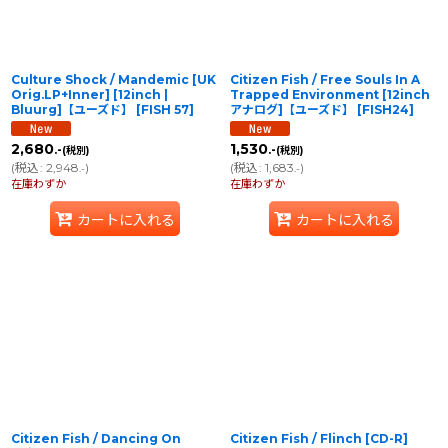
Culture Shock / Mandemic [UK
Citizen Fish / Free Souls In A
Orig.LP+Inner] [12inch |
Trapped Environment [12inch
Bluurg]【ユーズド】
[
FISH 57
]
アナログ]【ユーズド】
[
FISH24
]
2,680
1,530
.-
.-
(税別)
(税別)
(
税込
:
2,948
)
(
税込
:
1,683
)
.-
.-
在庫わずか
在庫わずか
カートに入れる
カートに入れる
Citizen Fish / Dancing On
Citizen Fish / Flinch [CD-R]