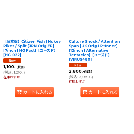
並び順
:
絞り込む
【日本盤】Citizen Fish | Nukey
Culture Shock / Attention
Pikes / Split [JPN Orig.EP]
Span [UK Orig.LP+Inner]
[7inch | HG Fact]【ユーズド】
[12inch | Alternative
[
HG-022
]
Tentacles]【ユーズド】
[
VIRUS480
]
1,100
.-
(税別)
2,800
.-
(税別)
(
税込
:
1,210
)
.-
(
税込
:
3,080
)
在庫わずか
.-
在庫わずか
カートに入れる
カートに入れる