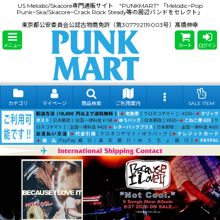
US Melodic/Skacore専門通販サイト "PUNKMART" 「Melodic~Pop
Punk~Ska/Skacore~Crack Rock Steady等の周辺バンドをセレクト」
東京都公安委員会公認古物商免許（第307792119003号）髙橋伸幸
メニュー
カート
ログイン
カテゴリ
マイページ
商品検索
ご利用案内
SALE ITEM