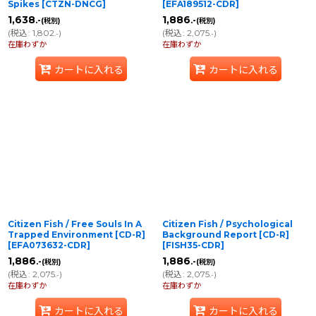
Spikes
[
CTZN-DNCG
]
[
EFA189512-CDR
]
1,638
1,886
.-
.-
(税別)
(税別)
(
税込
:
1,802
)
(
税込
:
2,075
)
.-
.-
在庫わずか
在庫わずか
カートに入れる
カートに入れる
Citizen Fish / Free Souls In A
Citizen Fish / Psychological
Trapped Environment [CD-R]
Background Report [CD-R]
[
EFA073632-CDR
]
[
FISH35-CDR
]
1,886
1,886
.-
.-
(税別)
(税別)
(
税込
:
2,075
)
(
税込
:
2,075
)
.-
.-
在庫わずか
在庫わずか
カートに入れる
カートに入れる