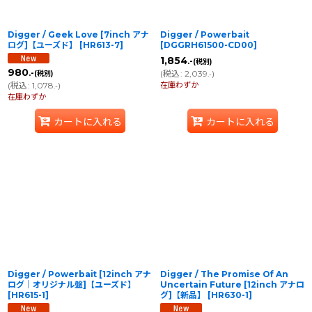
Digger / Geek Love [7inch アナ
Digger / Powerbait
ログ]【ユーズド】
[
HR613-7
]
[
DGGRH61500-CD00
]
1,854
.-
(税別)
980
(
税込
:
2,039
)
.-
(税別)
.-
在庫わずか
(
税込
:
1,078
)
.-
在庫わずか
カートに入れる
カートに入れる
Digger / Powerbait [12inch アナ
Digger / The Promise Of An
ログ｜オリジナル盤]【ユーズド】
Uncertain Future [12inch アナロ
[
HR615-1
]
グ]【新品】
[
HR630-1
]