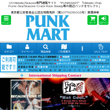
US Melodic/Skacore専門通販サイト "PUNKMART" 「Melodic~Pop
Punk~Ska/Skacore~Crack Rock Steady等の周辺バンドをセレクト」
東京都公安委員会公認古物商免許（第307792119003号）髙橋伸幸
メニュー
カート
ログイン
カテゴリ
マイページ
商品検索
ご利用案内
SALE ITEM