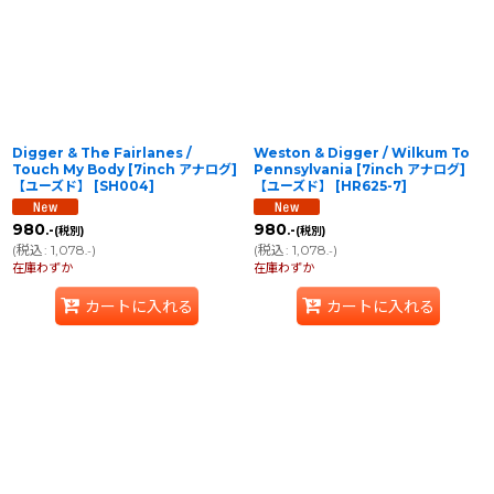
並び順
:
絞り込む
Digger & The Fairlanes /
Weston & Digger / Wilkum To
Touch My Body [7inch アナログ]
Pennsylvania [7inch アナログ]
【ユーズド】
[
SH004
]
【ユーズド】
[
HR625-7
]
980
980
.-
.-
(税別)
(税別)
(
税込
:
1,078
)
(
税込
:
1,078
)
.-
.-
在庫わずか
在庫わずか
カートに入れる
カートに入れる