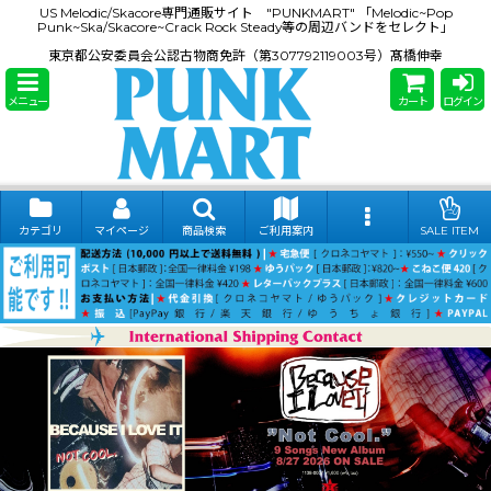
US Melodic/Skacore専門通販サイト "PUNKMART" 「Melodic~Pop
Punk~Ska/Skacore~Crack Rock Steady等の周辺バンドをセレクト」
東京都公安委員会公認古物商免許（第307792119003号）髙橋伸幸
メニュー
カート
ログイン
カテゴリ
マイページ
商品検索
ご利用案内
SALE ITEM