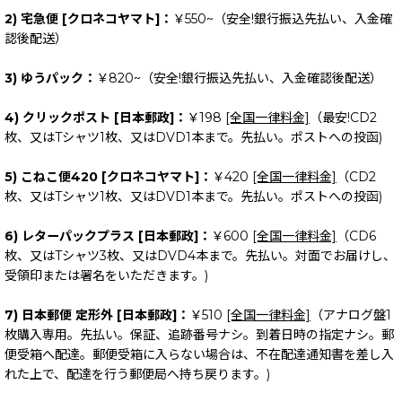
2) 宅急便 [クロネコヤマト]：
￥550~（安全!銀行振込先払い、入金確
認後配送）
3) ゆうパック：
￥820~（安全!銀行振込先払い、入金確認後配送）
4) クリックポスト [日本郵政]：
￥198
[全国一律料金]
（最安!CD2
枚、又はTシャツ1枚、又はDVD1本まで。先払い。ポストへの投函)
5) こねこ便420 [クロネコヤマト]：
￥420
[全国一律料金]
（CD2
枚、又はTシャツ1枚、又はDVD1本まで。先払い。ポストへの投函)
6) レターパックプラス [日本郵政]：
￥600
[全国一律料金]
（CD6
枚、又はTシャツ3枚、又はDVD4本まで。先払い。対面でお届けし、
受領印または署名をいただきます。)
7) 日本郵便 定形外 [日本郵政]：
￥510
[全国一律料金]
（アナログ盤1
枚購入専用。先払い。保証、追跡番号ナシ。到着日時の指定ナシ。郵
便受箱へ配達。郵便受箱に入らない場合は、不在配達通知書を差し入
れた上で、配達を行う郵便局へ持ち戻ります。)