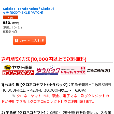
Suicidal Tendencies / Skele パ
ッチ
[
SCDT-SKLE PATCH
]
950
.-
(税別)
(
税込
:
1,045
)
.-
在庫数 4点
カートに入れる
送料/配送方法(10,000円以上で送料無料)
1) 代金引換 [クロネコヤマト/ゆうパック]：
宅急便送料+手数料315円
(10,000円以上～ 420円、30,000円以上～ 630円)
※
クロネコヤマトでは、現金、電子マネー及びクレジットカー
ドが使用できる【クロネコeコレクト】をご利用頂けます。
2) 宅急便 [クロネコヤマト]：
￥550~（安全!銀行振込先払い、入金確