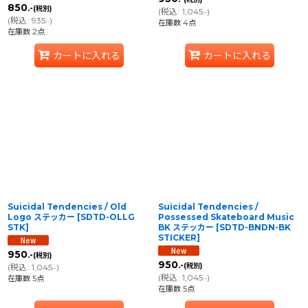
850
.-
(税別)
(
税込
:
1,045
)
.-
(
税込
:
935
)
.-
在庫数 4点
在庫数 2点
カートに入れる
カートに入れる
Suicidal Tendencies / Old
Suicidal Tendencies /
Logo ステッカー
[
SDTD-OLLG
Possessed Skateboard Music
STK
]
BK ステッカー
[
SDTD-BNDN-BK
STICKER
]
950
.-
(税別)
950
.-
(税別)
(
税込
:
1,045
)
.-
(
税込
:
1,045
)
在庫数 5点
.-
在庫数 5点