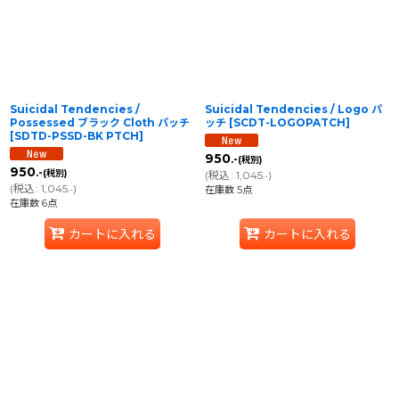
Suicidal Tendencies /
Suicidal Tendencies / Logo パ
Possessed ブラック Cloth パッチ
ッチ
[
SCDT-LOGOPATCH
]
[
SDTD-PSSD-BK PTCH
]
950
.-
(税別)
950
.-
(税別)
(
税込
:
1,045
)
.-
(
税込
:
1,045
)
.-
在庫数 5点
在庫数 6点
カートに入れる
カートに入れる