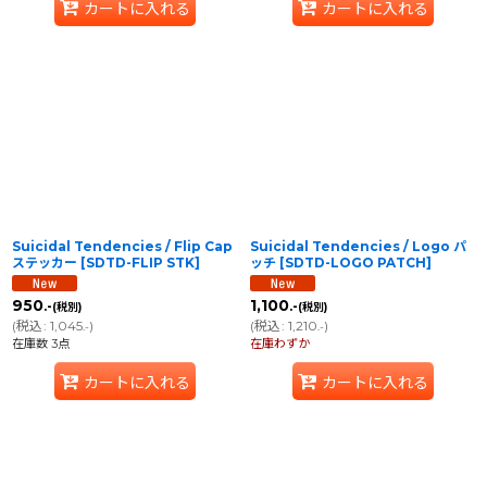
カートに入れる
カートに入れる
Suicidal Tendencies / Flip Cap
Suicidal Tendencies / Logo パ
ステッカー
[
SDTD-FLIP STK
]
ッチ
[
SDTD-LOGO PATCH
]
950
1,100
.-
.-
(税別)
(税別)
(
税込
:
1,045
)
(
税込
:
1,210
)
.-
.-
在庫数 3点
在庫わずか
カートに入れる
カートに入れる