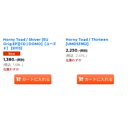
並び順
:
絞り込む
Horny Toad / Shiver [EU
Horny Toad / Thirteen
Orig.EP][CD | DOMO]【ユーズ
[
UMD53952
]
ド】
[
51113
]
2,250
.-
(税別)
(
税込
:
2,475
)
.-
1,380
.-
(税別)
在庫わずか
(
税込
:
1,518
)
.-
在庫わずか
カートに入れる
カートに入れる