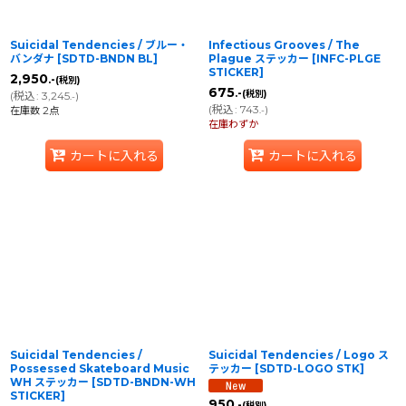
Suicidal Tendencies / ブルー・
Infectious Grooves / The
バンダナ
[
SDTD-BNDN BL
]
Plague ステッカー
[
INFC-PLGE
STICKER
]
2,950
.-
(税別)
675
.-
(税別)
(
税込
:
3,245
)
.-
(
税込
:
743
)
在庫数 2点
.-
在庫わずか
カートに入れる
カートに入れる
Suicidal Tendencies /
Suicidal Tendencies / Logo ス
Possessed Skateboard Music
テッカー
[
SDTD-LOGO STK
]
WH ステッカー
[
SDTD-BNDN-WH
STICKER
]
950
.-
(税別)