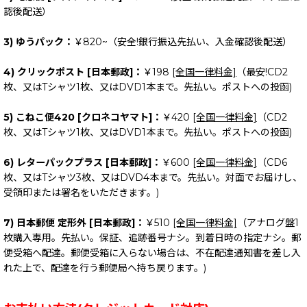
認後配送）
3) ゆうパック：
￥820~（安全!銀行振込先払い、入金確認後配送）
4) クリックポスト [日本郵政]：
￥198
[全国一律料金]
（最安!CD2
枚、又はTシャツ1枚、又はDVD1本まで。先払い。ポストへの投函)
5) こねこ便420 [クロネコヤマト]：
￥420
[全国一律料金]
（CD2
枚、又はTシャツ1枚、又はDVD1本まで。先払い。ポストへの投函)
6) レターパックプラス [日本郵政]：
￥600
[全国一律料金]
（CD6
枚、又はTシャツ3枚、又はDVD4本まで。先払い。対面でお届けし、
受領印または署名をいただきます。)
7) 日本郵便 定形外 [日本郵政]：
￥510
[全国一律料金]
（アナログ盤1
枚購入専用。先払い。保証、追跡番号ナシ。到着日時の指定ナシ。郵
便受箱へ配達。郵便受箱に入らない場合は、不在配達通知書を差し入
れた上で、配達を行う郵便局へ持ち戻ります。)