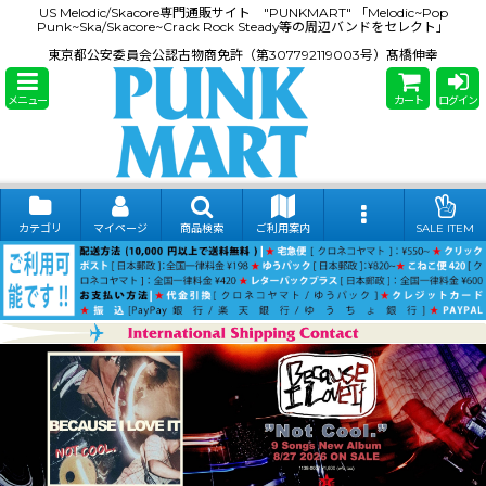
US Melodic/Skacore専門通販サイト "PUNKMART" 「Melodic~Pop
Punk~Ska/Skacore~Crack Rock Steady等の周辺バンドをセレクト」
東京都公安委員会公認古物商免許（第307792119003号）髙橋伸幸
メニュー
カート
ログイン
カテゴリ
マイページ
商品検索
ご利用案内
SALE ITEM