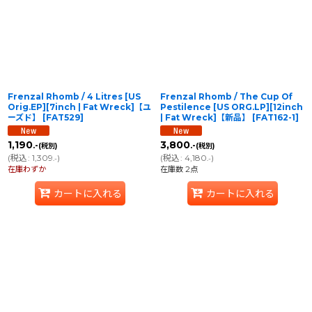
並び順
:
絞り込む
Frenzal Rhomb / 4 Litres [US
Frenzal Rhomb / The Cup Of
Orig.EP][7inch | Fat Wreck]【ユ
Pestilence [US ORG.LP][12inch
ーズド】
[
FAT529
]
| Fat Wreck]【新品】
[
FAT162-1
]
1,190
3,800
.-
.-
(税別)
(税別)
(
税込
:
1,309
)
(
税込
:
4,180
)
.-
.-
在庫わずか
在庫数 2点
カートに入れる
カートに入れる