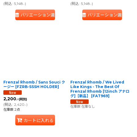
(
税込
:
5,148
)
(
税込
:
5,148
)
.-
.-
バリエーション選択
バリエーション選択
Frenzal Rhomb / Sans Souci ク
Frenzal Rhomb / We Lived
ージー
[
FZRB-SSSH HOLDER
]
Like Kings - The Best Of
Frenzal Rhomb [12inch アナロ
グ]【新品】
[
FAT969
]
2,200
.-
(税別)
(
税込
:
2,420
)
.-
在庫数 在庫なし
在庫数 2点
カートに入れる