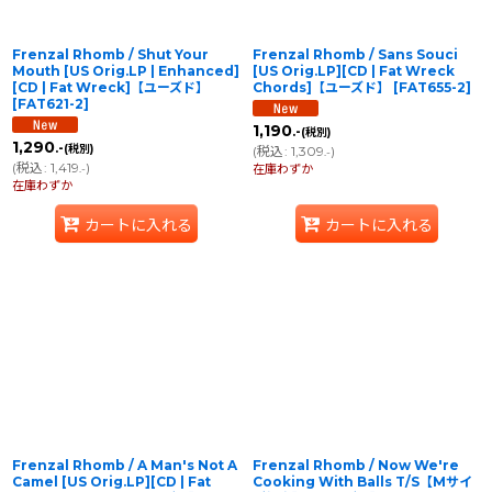
Frenzal Rhomb / Shut Your
Frenzal Rhomb / Sans Souci
Mouth [US Orig.LP | Enhanced]
[US Orig.LP][CD | Fat Wreck
[CD | Fat Wreck]【ユーズド】
Chords]【ユーズド】
[
FAT655-2
]
[
FAT621-2
]
1,190
.-
(税別)
1,290
.-
(税別)
(
税込
:
1,309
)
.-
(
税込
:
1,419
)
.-
在庫わずか
在庫わずか
カートに入れる
カートに入れる
Frenzal Rhomb / A Man's Not A
Frenzal Rhomb / Now We're
Camel [US Orig.LP][CD | Fat
Cooking With Balls T/S【Mサイ