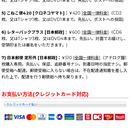
枚、又はTシャツ1枚、又はDVD1本まで。先払い。ポストへの投函)
5) こねこ便420 [クロネコヤマト]：
￥420
[全国一律料金]
（CD2
枚、又はTシャツ1枚、又はDVD1本まで。先払い。ポストへの投函)
6) レターパックプラス [日本郵政]：
￥600
[全国一律料金]
（CD6
枚、又はTシャツ3枚、又はDVD4本まで。先払い。対面でお届けし、
受領印または署名をいただきます。)
7) 日本郵便 定形外 [日本郵政]：
￥510
[全国一律料金]
（アナログ盤1
枚購入専用。先払い。保証、追跡番号ナシ。到着日時の指定ナシ。郵
便受箱へ配達。郵便受箱に入らない場合は、不在配達通知書を差し入
れた上で、配達を行う郵便局へ持ち戻ります。)
お支払い方法(クレジットカード対応)