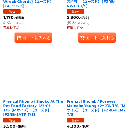
Wreck Chords]【ユーズド】
ズ相当】【ユーズド】
[
FZRB-
[
FAT595-2
]
NWCB T/S
]
1,170
5,300
.-
.-
(税別)
(税別)
(
税込
:
1,287
)
(
税込
:
5,830
)
.-
.-
在庫わずか
在庫わずか
カートに入れる
カートに入れる
Frenzal Rhomb / Smoko At The
Frenzal Rhomb / Forever
Pet Food Factory ホワイト
Malcolm Young パープル T/S【M
T/S【Mサイズ】【ユーズド】
サイズ】【ユーズド】
[
FZRB-FEMY
[
FZRB-SATP T/S
]
T/S
]
3,500
4,300
.-
.-
(税別)
(税別)