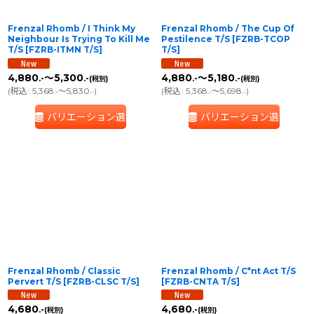
Frenzal Rhomb / I Think My
Frenzal Rhomb / The Cup Of
Neighbour Is Trying To Kill Me
Pestilence T/S
[
FZRB-TCOP
T/S
[
FZRB-ITMN T/S
]
T/S
]
4,880
～5,300
4,880
～5,180
.-
.-
.-
.-
(税別)
(税別)
(
税込
:
5,368
～5,830
)
(
税込
:
5,368
～5,698
)
.-
.-
.-
.-
バリエーション選択
バリエーション選択
Frenzal Rhomb / Classic
Frenzal Rhomb / C*nt Act T/S
Pervert T/S
[
FZRB-CLSC T/S
]
[
FZRB-CNTA T/S
]
4,680
4,680
.-
.-
(税別)
(税別)