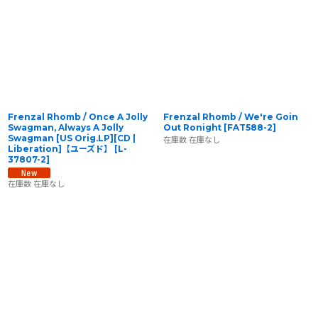
Frenzal Rhomb / Once A Jolly
Frenzal Rhomb / We're Goin
Swagman, Always A Jolly
Out Ronight
[
FAT588-2
]
Swagman [US Orig.LP][CD |
在庫数 在庫なし
Liberation]【ユーズド】
[
L-
37807-2
]
在庫数 在庫なし