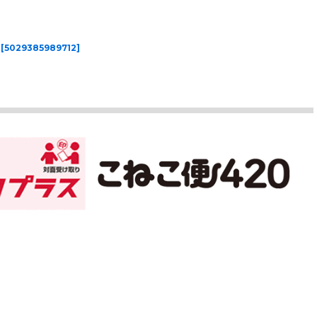
[
5029385989712
]