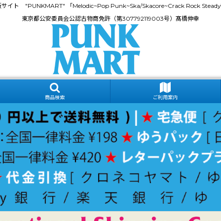
門通販サイト "PUNKMART" 「Melodic~Pop Punk~Ska/Skacore~Crack Rock
東京都公安委員会公認古物商免許（第307792119003号）髙橋伸幸
商品検索
ご利用案内