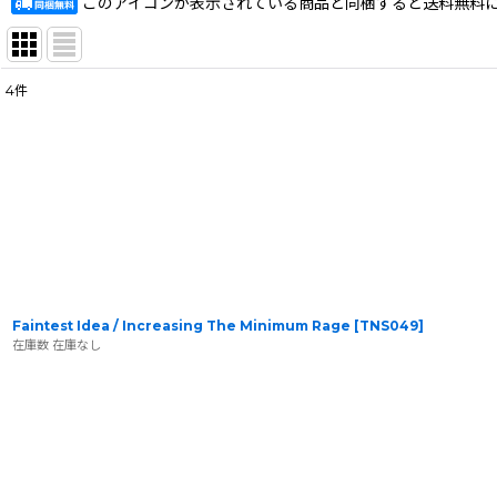
このアイコンが表示されている商品と同梱すると送料無料
4
件
表示数
:
在庫あり
並び順
:
Faintest Idea / Increasing The Minimum Rage
[
TNS049
]
在庫数 在庫なし