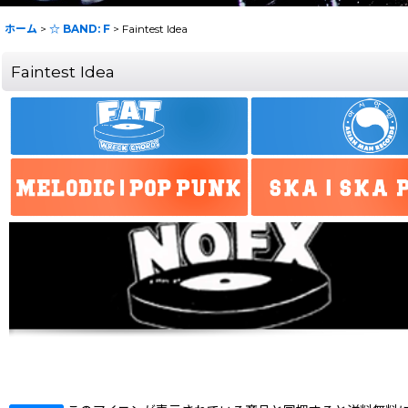
ホーム
>
☆ BAND: F
>
Faintest Idea
Faintest Idea