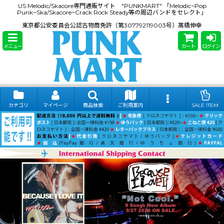
US Melodic/Skacore専門通販サイト "PUNKMART" 「Melodic~Pop
Punk~Ska/Skacore~Crack Rock Steady等の周辺バンドをセレクト」
東京都公安委員会公認古物商免許（第307792119003号）髙橋伸幸
メニュー
カート
ログイン
カテゴリ
マイページ
商品検索
ご利用案内
SALE ITEM