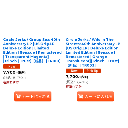
並び順
:
絞り込む
Circle Jerks / Group Sex: 40th
Circle Jerks / Wild In The
Anniversary LP [US Orig.LP |
Streets: 40th Anniversary LP
Deluxe Edition | Limited
[US Orig.LP | Deluxe Edition |
Edition | Reissue | Remastered
Limited Edition | Reissue |
| Transparent Magenta]
Remastered | Orange
[12inch | Trust]【新品】
[
TR001
]
Translucent][12inch | Trust]
【新品】
[
TR003
]
7,700
.-
(税別)
7,700
.-
(税別)
(
税込
:
8,470
)
.-
(
税込
:
8,470
)
在庫わずか
.-
在庫わずか
カートに入れる
カートに入れる