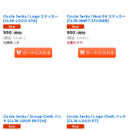
Circle Jerks / Logo ステッカー
Circle Jerks / Nun Pit ステッカー
[
CLJK-LOGO STK
]
[
CLJK-NNPT STICKER
]
950
950
.-
.-
(税別)
(税別)
(
税込
:
1,045
)
(
税込
:
1,045
)
.-
.-
在庫数 4点
在庫わずか
カートに入れる
カートに入れる
Circle Jerks / Group Cloth パッ
Circle Jerks / Logo Cloth パッチ
チ
[
CLJK-GRUP PATCH
]
[
CLJK-LOGO PT
]