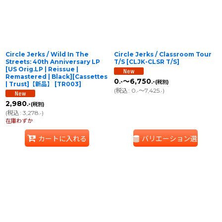
Circle Jerks / Wild In The
Circle Jerks / Classroom Tour
Streets: 40th Anniversary LP
T/S
[
CLJK-CLSR T/S
]
[US Orig.LP | Reissue |
Remastered | Black][Cassettes
0
～6,750
.-
.-
(税別)
| Trust]【新品】
[
TR003
]
(
税込
:
0
～7,425
)
.-
.-
2,980
.-
(税別)
(
税込
:
3,278
)
.-
在庫わずか
カートに入れる
バリエーション選択