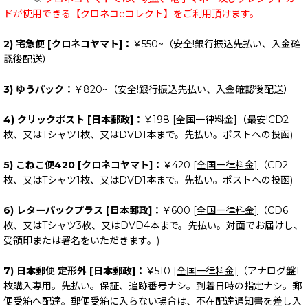
ドが使用できる【クロネコeコレクト】をご利用頂けます。
2) 宅急便 [クロネコヤマト]：
￥550~（安全!銀行振込先払い、入金確
認後配送）
3) ゆうパック：
￥820~（安全!銀行振込先払い、入金確認後配送）
4) クリックポスト [日本郵政]：
￥198
[全国一律料金]
（最安!CD2
枚、又はTシャツ1枚、又はDVD1本まで。先払い。ポストへの投函)
5) こねこ便420 [クロネコヤマト]：
￥420
[全国一律料金]
（CD2
枚、又はTシャツ1枚、又はDVD1本まで。先払い。ポストへの投函)
6) レターパックプラス [日本郵政]：
￥600
[全国一律料金]
（CD6
枚、又はTシャツ3枚、又はDVD4本まで。先払い。対面でお届けし、
受領印または署名をいただきます。)
7) 日本郵便 定形外 [日本郵政]：
￥510
[全国一律料金]
（アナログ盤1
枚購入専用。先払い。保証、追跡番号ナシ。到着日時の指定ナシ。郵
便受箱へ配達。郵便受箱に入らない場合は、不在配達通知書を差し入