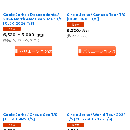
Circle Jerks x Descendents /
Circle Jerks / Canada Tour T/S
2024 North American Tour T/S
[
CLJK-CNDT T/S
]
[
CLJK-2024 T/S
]
6,520
.-
(税別)
6,520
～7,000
.-
.-
(税別)
(
税込
:
7,172
)
.-
(
税込
:
7,172
～7,700
)
.-
.-
バリエーション選択
バリエーション選択
Circle Jerks / Group Sex T/S
Circle Jerks / World Tour 2024
[
CLJK-GRPS T/S
]
T/S
[
CLJK-SDC2025 T/S
]