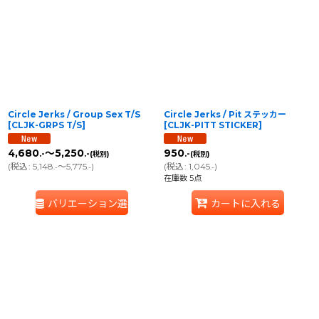
Circle Jerks / Group Sex T/S
Circle Jerks / Pit ステッカー
[
CLJK-GRPS T/S
]
[
CLJK-PITT STICKER
]
4,680
～5,250
950
.-
.-
.-
(税別)
(税別)
(
税込
:
5,148
～5,775
)
(
税込
:
1,045
)
.-
.-
.-
在庫数 5点
バリエーション選択
カートに入れる