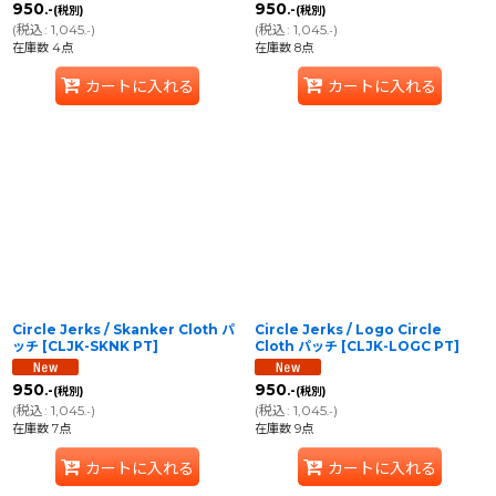
950
950
.-
.-
(税別)
(税別)
(
税込
:
1,045
)
(
税込
:
1,045
)
.-
.-
在庫数 4点
在庫数 8点
カートに入れる
カートに入れる
Circle Jerks / Skanker Cloth パ
Circle Jerks / Logo Circle
ッチ
[
CLJK-SKNK PT
]
Cloth パッチ
[
CLJK-LOGC PT
]
950
950
.-
.-
(税別)
(税別)
(
税込
:
1,045
)
(
税込
:
1,045
)
.-
.-
在庫数 7点
在庫数 9点
カートに入れる
カートに入れる