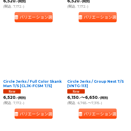
6,520
6,520
.-
.-
(税別)
(税別)
(
税込
:
7,172
)
(
税込
:
7,172
)
.-
.-
バリエーション選択
バリエーション選択
Circle Jerks / Full Color Skank
Circle Jerks / Group Next T/S
Man T/S
[
CLJK-FCSM T/S
]
[
VNTG-113
]
6,520
6,150
～6,650
.-
.-
.-
(税別)
(税別)
(
税込
:
7,172
)
(
税込
:
6,765
～7,315
)
.-
.-
.-
バリエーション選択
バリエーション選択