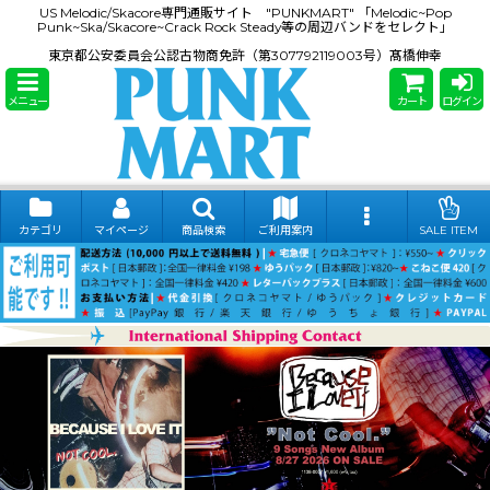
US Melodic/Skacore専門通販サイト "PUNKMART" 「Melodic~Pop
Punk~Ska/Skacore~Crack Rock Steady等の周辺バンドをセレクト」
東京都公安委員会公認古物商免許（第307792119003号）髙橋伸幸
メニュー
カート
ログイン
カテゴリ
マイページ
商品検索
ご利用案内
SALE ITEM