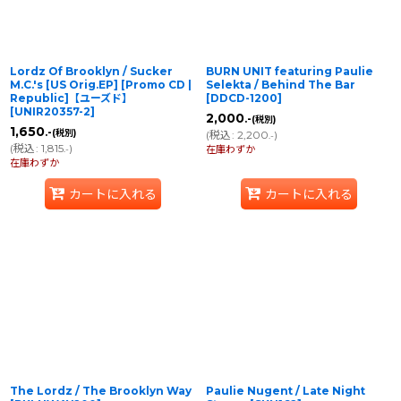
Lordz Of Brooklyn / Sucker
BURN UNIT featuring Paulie
M.C.'s [US Orig.EP] [Promo CD |
Selekta / Behind The Bar
Republic]【ユーズド】
[
DDCD-1200
]
[
UNIR20357-2
]
2,000
.-
(税別)
1,650
.-
(税別)
(
税込
:
2,200
)
.-
(
税込
:
1,815
)
.-
在庫わずか
在庫わずか
カートに入れる
カートに入れる
The Lordz / The Brooklyn Way
Paulie Nugent / Late Night