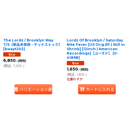
並び順
:
絞り込む
The Lordz / Brooklyn Way
Lordz Of Brooklyn / Saturday
T/S【新品未使用・デッドストック】
Nite Fever [US Orig.EP | Still in
[
bwayt202
]
Shrink] [12inch | American
Recordings]【ユーズド】
[
0-
41898
]
6,850
.-
(税別)
(
税込
:
7,535
)
.-
1,650
.-
(税別)
(
税込
:
1,815
)
.-
在庫わずか
バリエーション選択
カートに入れる