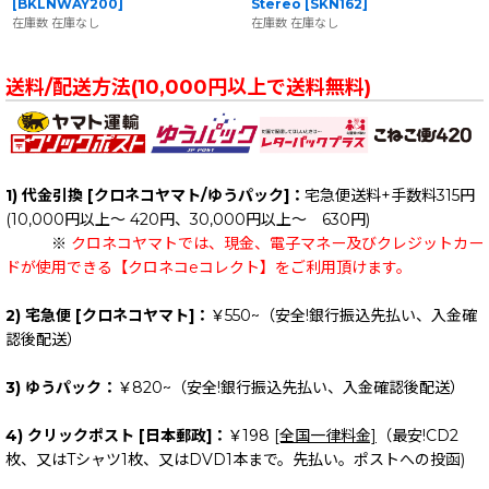
[
BKLNWAY200
]
Stereo
[
SKN162
]
在庫数 在庫なし
在庫数 在庫なし
送料/配送方法(10,000円以上で送料無料)
1) 代金引換 [クロネコヤマト/ゆうパック]：
宅急便送料+手数料315円
(10,000円以上～ 420円、30,000円以上～ 630円)
※
クロネコヤマトでは、現金、電子マネー及びクレジットカー
ドが使用できる【クロネコeコレクト】をご利用頂けます。
2) 宅急便 [クロネコヤマト]：
￥550~（安全!銀行振込先払い、入金確
認後配送）
3) ゆうパック：
￥820~（安全!銀行振込先払い、入金確認後配送）
4) クリックポスト [日本郵政]：
￥198
[全国一律料金]
（最安!CD2
枚、又はTシャツ1枚、又はDVD1本まで。先払い。ポストへの投函)