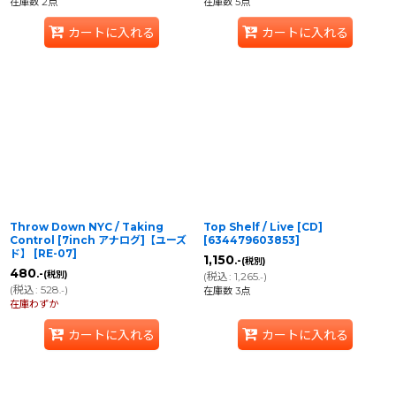
在庫数 2点
在庫数 5点
カートに入れる
カートに入れる
Throw Down NYC / Taking
Top Shelf / Live [CD]
Control [7inch アナログ]【ユーズ
[
634479603853
]
ド】
[
RE-07
]
1,150
.-
(税別)
480
.-
(税別)
(
税込
:
1,265
)
.-
(
税込
:
528
)
.-
在庫数 3点
在庫わずか
カートに入れる
カートに入れる