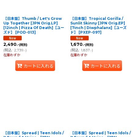
【日本盤】Thumb / Let's Grow
【日本盤】Tropical Gorilla /
Up Together [JPN Orig.LP]
Sunlit Skinny [JPN Orig.EP]
[12inch | Pizza Of Death]【ユー
[7inch | Diwphalanx]【ユーズ
ズド】
[
POD-013
]
ド】
[
PXEP-097
]
2,490
1,670
.-
.-
(税別)
(税別)
(
税込
:
2,739
)
(
税込
:
1,837
)
.-
.-
在庫わずか
在庫わずか
カートに入れる
カートに入れる
【日本盤】Spread | Teen Idols ‎/
【日本盤】Spread | Teen Idols ‎/