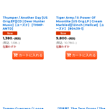
Thumper / Another Day [US
Tiger Army / II: Power Of
Orig.EP][CD | Deer Hunter
Moonlite [US Org.LP | Cream
Music]【ユーズド】
[
THMP-
Marbled][12inch | Hellcat]【ユ
ANTD
]
ーズド】
[
80439-1
]
1,380
9,800
.-
.-
(税別)
(税別)
(
税込
:
1,518
)
(
税込
:
10,780
)
.-
.-
在庫わずか
在庫わずか
カートに入れる
カートに入れる
Tommy Guerrero / Loose
【日本盤】The Tear Drops / The