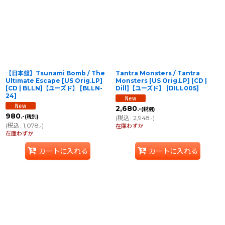
【日本盤】Tsunami Bomb / The
Tantra Monsters / Tantra
Ultimate Escape [US Orig.LP]
Monsters [US Orig.LP] [CD |
[CD | BLLN]【ユーズド】
[
BLLN-
Dill]【ユーズド】
[
DILL005
]
24
]
2,680
.-
(税別)
980
.-
(税別)
(
税込
:
2,948
)
.-
(
税込
:
1,078
)
.-
在庫わずか
在庫わずか
カートに入れる
カートに入れる