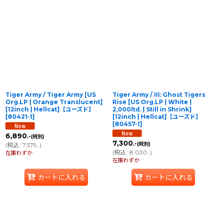
表示数
:
在庫あり
並び順
:
絞り込む
Tiger Army / Tiger Army [US
Tiger Army / III: Ghost Tigers
Org.LP | Orange Translucent]
Rise [US Org.LP | White |
[12inch | Hellcat]【ユーズド】
2,000ltd. | Still in Shrink]
[
80421-1
]
[12inch | Hellcat]【ユーズド】
[
80457-1
]
6,890
.-
(税別)
7,300
.-
(税別)
(
税込
:
7,579
)
.-
(
税込
:
8,030
)
在庫わずか
.-
在庫わずか
カートに入れる
カートに入れる