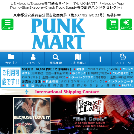
US Melodic/Skacore専門通販サイト "PUNKMART" 「Melodic~Pop
Punk~Ska/Skacore~Crack Rock Steady等の周辺バンドをセレクト」
東京都公安委員会公認古物商免許（第307792119003号）髙橋伸幸
メニュー
カート
ログイン
カテゴリ
マイページ
商品検索
ご利用案内
SALE ITEM