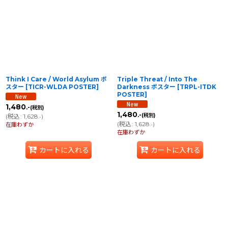
Think I Care / World Asylum ポ
Triple Threat / Into The
スター
[
TICR-WLDA POSTER
]
Darkness ポスター
[
TRPL-ITDK
POSTER
]
1,480
.-
(税別)
1,480
.-
(税別)
(
税込
:
1,628
)
.-
(
税込
:
1,628
)
在庫わずか
.-
在庫わずか
カートに入れる
カートに入れる