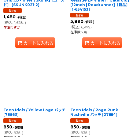
Orig.CD+Inner | Skunk]【ユーズ
Reissue LP+Inner | Gatefold]
ド】
[
SKUNK021-2
]
[12inch | Roadrunner]【新品】
[
1-654153
]
1,480
.-
(税別)
5,890
.-
(税別)
(
税込
:
1,628
)
.-
(
税込
:
6,479
)
在庫わずか
.-
在庫数 2点
カートに入れる
カートに入れる
Teen Idols / Yellow Logo パッチ
Teen Idols / Pogo Punk
[
78563
]
Nashville パッチ
[
27654
]
850
850
.-
.-
(税別)
(税別)
(
税込
:
935
)
(
税込
:
935
)
.-
.-