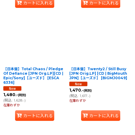
カートに入れる
カートに入れる
【日本盤】Total Chaos / Pledge
【日本盤】Twenty2 / Still Busy
Of Defiance [JPN Org.LP][CD |
[JPN Orig.LP] [CD | BigMouth
Epic/Sony]【ユーズド】
[
ESCA
JPN]【ユーズド】
[
BIGMJ0049
]
6336
]
1,470
.-
(税別)
1,480
.-
(税別)
(
税込
:
1,617
)
.-
(
税込
:
1,628
)
.-
在庫わずか
在庫わずか
カートに入れる
カートに入れる