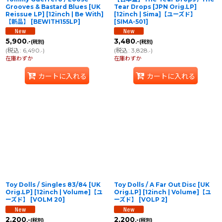
Grooves & Bastard Blues [UK
Tear Drops [JPN Orig.LP]
Reissue LP] [12inch | Be With]
[12inch | Sima]【ユーズド】
【新品】
[
BEWITH155LP
]
[
SIMA-501
]
5,900
3,480
.-
.-
(税別)
(税別)
(
税込
:
6,490
)
(
税込
:
3,828
)
.-
.-
在庫わずか
在庫わずか
カートに入れる
カートに入れる
Toy Dolls / Singles 83/84 [UK
Toy Dolls / A Far Out Disc [UK
Orig.LP] [12inch | Volume]【ユ
Orig.LP] [12inch | Volume]【ユ
ーズド】
[
VOLM 20
]
ーズド】
[
VOLP 2
]
2,200
2,200
.-
.-
(税別)
(税別)