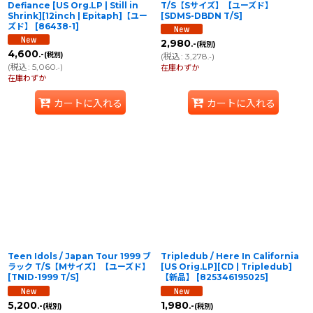
Defiance [US Org.LP | Still in
T/S【Sサイズ】【ユーズド】
Shrink][12inch | Epitaph]【ユー
[
SDMS-DBDN T/S
]
ズド】
[
86438-1
]
2,980
.-
(税別)
4,600
.-
(税別)
(
税込
:
3,278
)
.-
(
税込
:
5,060
)
.-
在庫わずか
在庫わずか
カートに入れる
カートに入れる
Teen Idols / Japan Tour 1999 ブ
Tripledub / Here In California
ラック T/S【Mサイズ】【ユーズド】
[US Orig.LP][CD | Tripledub]
[
TNID-1999 T/S
]
【新品】
[
825346195025
]
5,200
1,980
.-
.-
(税別)
(税別)