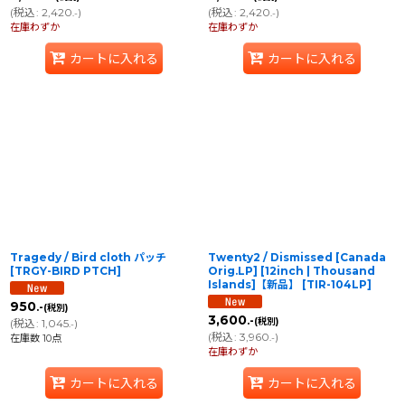
(
税込
:
2,420
)
(
税込
:
2,420
)
.-
.-
在庫わずか
在庫わずか
カートに入れる
カートに入れる
Tragedy / Bird cloth パッチ
Twenty2 / Dismissed [Canada
[
TRGY-BIRD PTCH
]
Orig.LP] [12inch | Thousand
Islands]【新品】
[
TIR-104LP
]
950
.-
(税別)
3,600
.-
(税別)
(
税込
:
1,045
)
.-
(
税込
:
3,960
)
在庫数 10点
.-
在庫わずか
カートに入れる
カートに入れる