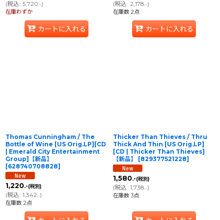
(
税込
:
5,720
)
(
税込
:
2,178
)
.-
.-
在庫わずか
在庫数 2点
カートに入れる
カートに入れる
Thomas Cunningham / The
Thicker Than Thieves / Thru
Bottle of Wine [US Orig.LP][CD
Thick And Thin [US Orig.LP]
| Emerald City Entertainment
[CD | Thicker Than Thieves]
Group]【新品】
【新品】
[
829377521228
]
[
628740708828
]
1,580
.-
(税別)
1,220
.-
(税別)
(
税込
:
1,738
)
.-
(
税込
:
1,342
)
.-
在庫数 3点
在庫数 2点