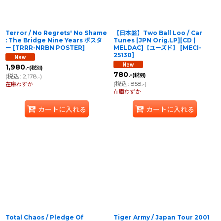
Terror / No Regrets' No Shame
【日本盤】Two Ball Loo / Car
: The Bridge Nine Years ポスタ
Tunes [JPN Orig.LP][CD |
ー
[
TRRR-NRBN POSTER
]
MELDAC]【ユーズド】
[
MECI-
25130
]
1,980
.-
(税別)
780
.-
(税別)
(
税込
:
2,178
)
.-
(
税込
:
858
)
在庫わずか
.-
在庫わずか
カートに入れる
カートに入れる
Total Chaos / Pledge Of
Tiger Army / Japan Tour 2001