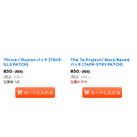
Thrice / Illusion パッチ
[
TRCE-
The T4 Project / Story-Based
ILLS PATCH
]
パッチ
[
T4PR-STRY PATCH
]
850
850
.-
.-
(税別)
(税別)
(
税込
:
935
)
(
税込
:
935
)
.-
.-
在庫数 3点
在庫わずか
カートに入れる
カートに入れる