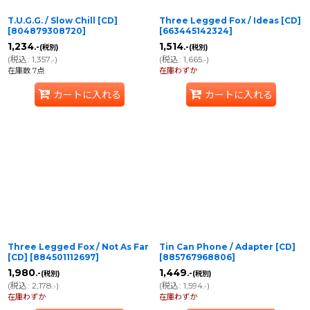
T.U.G.G. / Slow Chill [CD]
Three Legged Fox / Ideas [CD]
[
804879308720
]
[
663445142324
]
1,234
1,514
.-
.-
(税別)
(税別)
(
税込
:
1,357
)
(
税込
:
1,665
)
.-
.-
在庫数 7点
在庫わずか
カートに入れる
カートに入れる
Three Legged Fox / Not As Far
Tin Can Phone / Adapter [CD]
[CD]
[
884501112697
]
[
885767968806
]
1,980
1,449
.-
.-
(税別)
(税別)
(
税込
:
2,178
)
(
税込
:
1,594
)
.-
.-
在庫わずか
在庫わずか