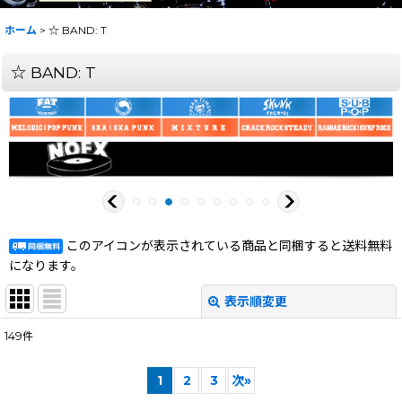
ホーム
>
☆ BAND: T
☆ BAND: T
このアイコンが表示されている商品と同梱すると送料無料
になります。
表示順変更
閉じる
149
件
サブカテゴリ
:
1
2
3
次
»