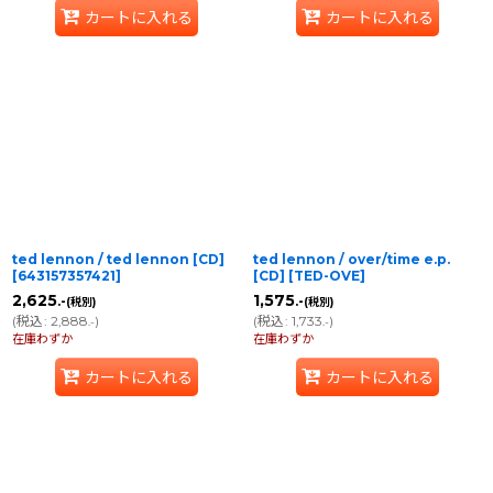
カートに入れる
カートに入れる
ted lennon / ted lennon [CD]
ted lennon / over/time e.p.
[
643157357421
]
[CD]
[
TED-OVE
]
2,625
1,575
.-
.-
(税別)
(税別)
(
税込
:
2,888
)
(
税込
:
1,733
)
.-
.-
在庫わずか
在庫わずか
カートに入れる
カートに入れる