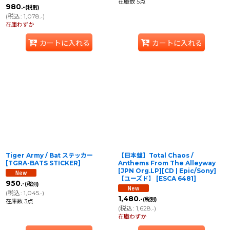
在庫数 5点
980
.-
(税別)
(
税込
:
1,078
)
.-
在庫わずか
カートに入れる
カートに入れる
Tiger Army / Bat ステッカー
【日本盤】Total Chaos /
[
TGRA-BATS STICKER
]
Anthems From The Alleyway
[JPN Org.LP][CD | Epic/Sony]
【ユーズド】
[
ESCA 6481
]
950
.-
(税別)
(
税込
:
1,045
)
.-
1,480
.-
(税別)
在庫数 3点
(
税込
:
1,628
)
.-
在庫わずか