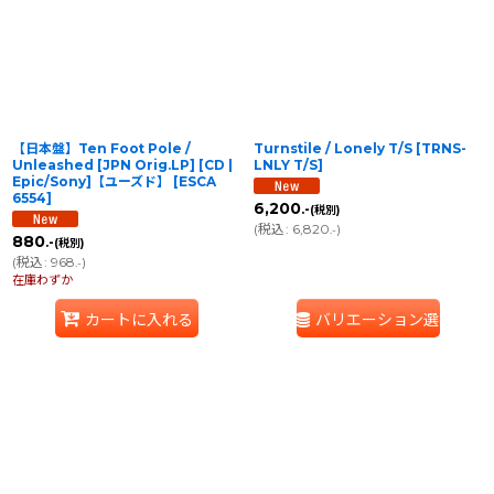
【日本盤】Ten Foot Pole /
Turnstile / Lonely T/S
[
TRNS-
Unleashed [JPN Orig.LP] [CD |
LNLY T/S
]
Epic/Sony]【ユーズド】
[
ESCA
6554
]
6,200
.-
(税別)
(
税込
:
6,820
)
.-
880
.-
(税別)
(
税込
:
968
)
.-
在庫わずか
カートに入れる
バリエーション選択