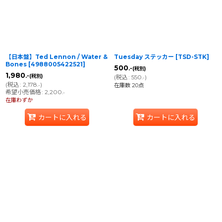
【日本盤】Ted Lennon / Water &
Tuesday ステッカー
[
TSD-STK
]
Bones
[
4988005422521
]
500
.-
(税別)
1,980
.-
(税別)
(
税込
:
550
)
.-
(
税込
:
2,178
)
.-
在庫数 20点
希望小売価格
:
2,200
.-
在庫わずか
カートに入れる
カートに入れる