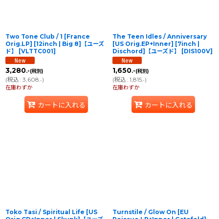
Two Tone Club / 1 [France
The Teen Idles / Anniversary
Orig.LP] [12inch | Big 8]【ユーズ
[US Orig.EP+Inner] [7inch |
ド】
[
VLTTC001
]
Dischord]【ユーズド】
[
DIS100V
]
3,280
1,650
.-
.-
(税別)
(税別)
(
税込
:
3,608
)
(
税込
:
1,815
)
.-
.-
在庫わずか
在庫わずか
カートに入れる
カートに入れる
Toko Tasi / Spiritual Life [US
Turnstile / Glow On [EU