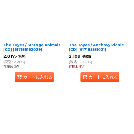
The Toyes / Strange Animals
The Toyes / Anchovy Picnic
[CD]
[
617185162029
]
[CD]
[
617185551021
]
2,017
2,109
.-
.-
(税別)
(税別)
(
税込
:
2,219
)
(
税込
:
2,320
)
.-
.-
在庫数 3点
在庫わずか
カートに入れる
カートに入れる