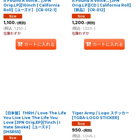
It Found A Voice... [JPN
It Found A Voice... [JPN
Orig.LP][10inch | California
Orig.LP][CD | California Roll]
Roll]【ユーズド】
[
CR-012-1
]
【新品】
[
CR-012
]
1,100
1,200
.-
.-
(税別)
(税別)
(
税込
:
1,210
)
(
税込
:
1,320
)
.-
.-
在庫わずか
在庫わずか
カートに入れる
カートに入れる
【日本盤】THRH / Love The Life
Tiger Army / Logo ステッカー
You Live Live The Life You
[
TGRA-LOGO STICKER
]
Love [JPN Orig.EP][7inch | I
Hate Smoke]【ユーズド】
950
.-
(税別)
[
IHSR55
]
(
税込
:
1,045
)
.-