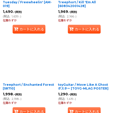
Tuesday / Freewheelin'
[
AM-
Treephort / Kill 'Em All
019
]
[
608342001428
]
1,490
1,969
.-
.-
(税別)
(税別)
(
税込
:
1,639
)
(
税込
:
2,166
)
.-
.-
在庫わずか
在庫わずか
カートに入れる
カートに入れる
Treephort / Enchanted Forest
toyGuitar / Move Like A Ghost
[
58710
]
ポスター
[
TOYG-MLAG POSTER
]
1,998
1,290
.-
.-
(税別)
(税別)
(
税込
:
2,198
)
(
税込
:
1,419
)
.-
.-
在庫わずか
在庫わずか
カートに入れる
カートに入れる