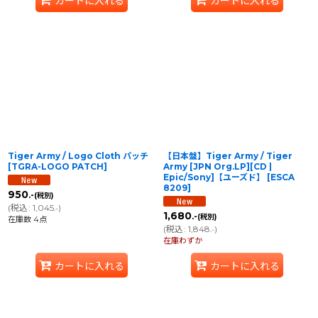
カートに入れる
カートに入れる
Tiger Army / Logo Cloth パッチ
【日本盤】Tiger Army / Tiger
[
TGRA-LOGO PATCH
]
Army [JPN Org.LP][CD |
Epic/Sony]【ユーズド】
[
ESCA
8209
]
950
.-
(税別)
(
税込
:
1,045
)
.-
1,680
.-
(税別)
在庫数 4点
(
税込
:
1,848
)
.-
在庫わずか
カートに入れる
カートに入れる