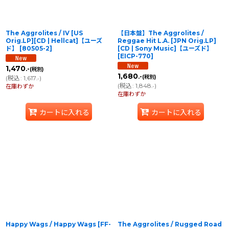
The Aggrolites / IV [US
【日本盤】The Aggrolites /
Orig.LP][CD | Hellcat]【ユーズ
Reggae Hit L.A. [JPN Orig.LP]
ド】
[
80505-2
]
[CD | Sony Music]【ユーズド】
[
EICP-770
]
1,470
.-
(税別)
1,680
.-
(税別)
(
税込
:
1,617
)
.-
(
税込
:
1,848
)
在庫わずか
.-
在庫わずか
カートに入れる
カートに入れる
Happy Wags / Happy Wags
[
FF-
The Aggrolites / Rugged Road