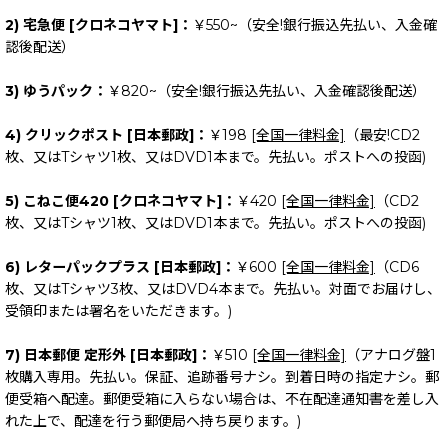
2) 宅急便 [クロネコヤマト]：
￥550~（安全!銀行振込先払い、入金確
認後配送）
3) ゆうパック：
￥820~（安全!銀行振込先払い、入金確認後配送）
4) クリックポスト [日本郵政]：
￥198
[全国一律料金]
（最安!CD2
枚、又はTシャツ1枚、又はDVD1本まで。先払い。ポストへの投函)
5) こねこ便420 [クロネコヤマト]：
￥420
[全国一律料金]
（CD2
枚、又はTシャツ1枚、又はDVD1本まで。先払い。ポストへの投函)
6) レターパックプラス [日本郵政]：
￥600
[全国一律料金]
（CD6
枚、又はTシャツ3枚、又はDVD4本まで。先払い。対面でお届けし、
受領印または署名をいただきます。)
7) 日本郵便 定形外 [日本郵政]：
￥510
[全国一律料金]
（アナログ盤1
枚購入専用。先払い。保証、追跡番号ナシ。到着日時の指定ナシ。郵
便受箱へ配達。郵便受箱に入らない場合は、不在配達通知書を差し入
れた上で、配達を行う郵便局へ持ち戻ります。)