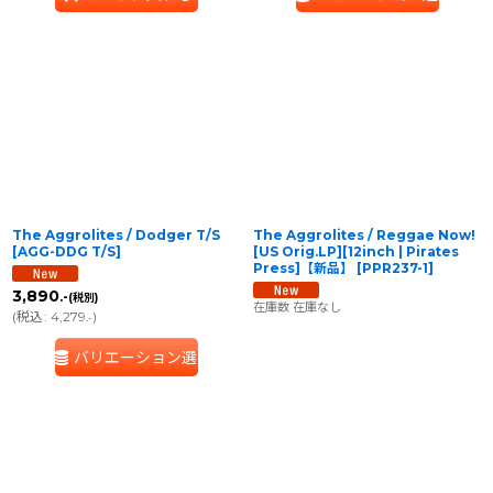
The Aggrolites / Dodger T/S
The Aggrolites / Reggae Now!
[
AGG-DDG T/S
]
[US Orig.LP][12inch | Pirates
Press]【新品】
[
PPR237-1
]
3,890
.-
(税別)
在庫数 在庫なし
(
税込
:
4,279
)
.-
バリエーション選択