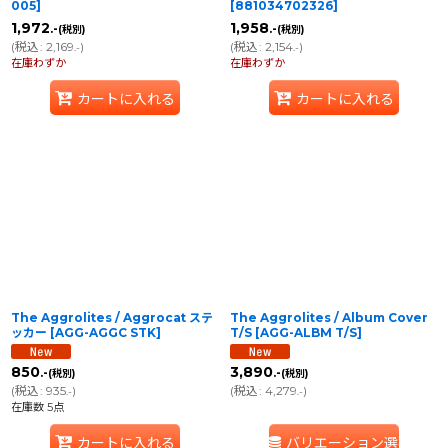
005
]
[
881034702326
]
1,972
1,958
.-
.-
(税別)
(税別)
(
税込
:
2,169
)
(
税込
:
2,154
)
.-
.-
在庫わずか
在庫わずか
カートに入れる
カートに入れる
The Aggrolites / Aggrocat ステ
The Aggrolites / Album Cover
ッカー
[
AGG-AGGC STK
]
T/S
[
AGG-ALBM T/S
]
850
3,890
.-
.-
(税別)
(税別)
(
税込
:
935
)
(
税込
:
4,279
)
.-
.-
在庫数 5点
カートに入れる
バリエーション選択