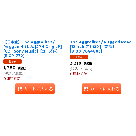
並び順
:
絞り込む
【日本盤】The Aggrolites /
The Aggrolites / Rugged Road
Reggae Hit L.A. [JPN Orig.LP]
[12inch アナログ]【新品】
[CD | Sony Music]【ユーズド】
[
810017644803
]
[
EICP-770
]
3,310
.-
(税別)
1,780
.-
(税別)
(
税込
:
3,641
)
.-
(
税込
:
1,958
)
.-
在庫わずか
在庫わずか
カートに入れる
カートに入れる