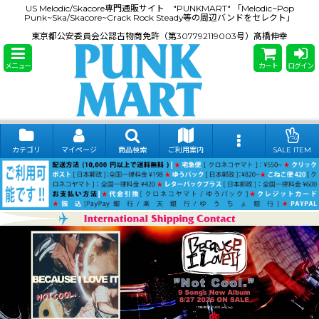
US Melodic/Skacore専門通販サイト "PUNKMART" 「Melodic~Pop
Punk~Ska/Skacore~Crack Rock Steady等の周辺バンドをセレクト」
東京都公安委員会公認古物商免許（第307792119003号）髙橋伸幸
メニュー
カート
ログイン
カテゴリ
マイページ
商品検索
ご利用案内
SALE ITEM