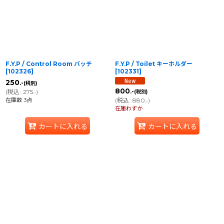
F.Y.P / Control Room バッチ
F.Y.P / Toilet キーホルダー
[
102326
]
[
102331
]
250
.-
(税別)
800
(
税込
:
275
)
.-
(税別)
.-
在庫数 3点
(
税込
:
880
)
.-
在庫わずか
カートに入れる
カートに入れる