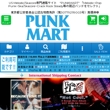
US Melodic/Skacore専門通販サイト "PUNKMART" 「Melodic~Pop
Punk~Ska/Skacore~Crack Rock Steady等の周辺バンドをセレクト」
東京都公安委員会公認古物商免許（第307792119003号）髙橋伸幸
メニュー
カート
ログイン
カテゴリ
マイページ
商品検索
ご利用案内
SALE ITEM