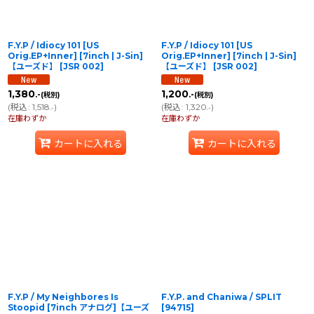
F.Y.P / Idiocy 101 [US
F.Y.P / Idiocy 101 [US
Orig.EP+Inner] [7inch | J-Sin]
Orig.EP+Inner] [7inch | J-Sin]
【ユーズド】
[
JSR 002
]
【ユーズド】
[
JSR 002
]
1,380
1,200
.-
.-
(税別)
(税別)
(
税込
:
1,518
)
(
税込
:
1,320
)
.-
.-
在庫わずか
在庫わずか
カートに入れる
カートに入れる
F.Y.P / My Neighbores Is
F.Y.P. and Chaniwa / SPLIT
Stoopid [7inch アナログ]【ユーズ
[
94715
]