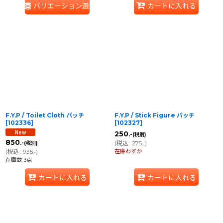
バリエーション選択
カートに入れる
F.Y.P / Toilet Cloth パッチ
F.Y.P / Stick Figure バッチ
[
102336
]
[
102327
]
250
.-
(税別)
850
(
税込
:
275
)
.-
(税別)
.-
在庫わずか
(
税込
:
935
)
.-
在庫数 3点
カートに入れる
カートに入れる