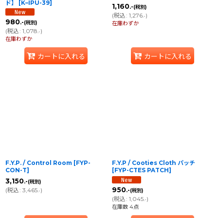
ド】
[
K–IPU-39
]
1,160
.-
(税別)
(
税込
:
1,276
)
.-
980
.-
(税別)
在庫わずか
(
税込
:
1,078
)
.-
在庫わずか
カートに入れる
カートに入れる
F.Y.P. / Control Room
[
FYP-
F.Y.P / Cooties Cloth パッチ
CON-T
]
[
FYP-CTES PATCH
]
3,150
.-
(税別)
950
(
税込
:
3,465
)
.-
(税別)
.-
(
税込
:
1,045
)
.-
在庫数 4点