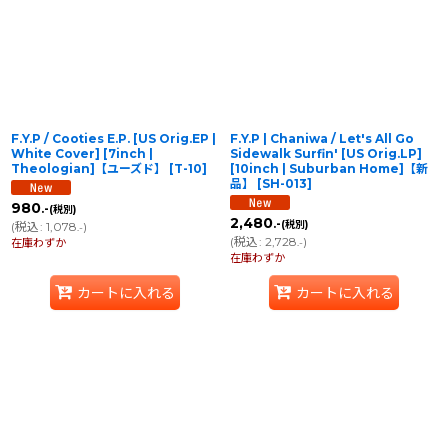
並び順
:
絞り込む
F.Y.P / Cooties E.P. [US Orig.EP |
F.Y.P | Chaniwa / Let's All Go
White Cover] [7inch |
Sidewalk Surfin' [US Orig.LP]
Theologian]【ユーズド】
[
T-10
]
[10inch | Suburban Home]【新
品】
[
SH-013
]
980
.-
(税別)
2,480
.-
(税別)
(
税込
:
1,078
)
.-
(
税込
:
2,728
)
在庫わずか
.-
在庫わずか
カートに入れる
カートに入れる