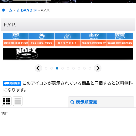
ホーム
>
☆ BAND: F
>
F.Y.P.
F.Y.P.
このアイコンが表示されている商品と同梱すると送料無料
になります。
表示順変更
閉じる
15
件
表示数
:
在庫あり