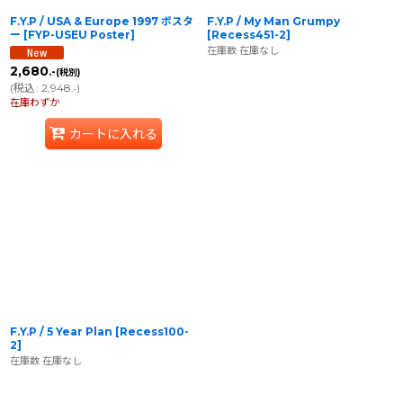
F.Y.P / USA & Europe 1997 ポスタ
F.Y.P / My Man Grumpy
ー
[
FYP-USEU Poster
]
[
Recess451-2
]
在庫数 在庫なし
2,680
.-
(税別)
(
税込
:
2,948
)
.-
在庫わずか
カートに入れる
F.Y.P / 5 Year Plan
[
Recess100-
2
]
在庫数 在庫なし