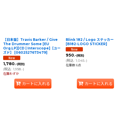
並び順
:
絞り込む
【日本盤】Travis Barker / Give
Blink 182 / Logo ステッカー
The Drummer Some [EU
[
B182-LOGO STICKER
]
Org.LP][CD | Interscope]【ユー
ズド】
[
0602527673479
]
950
.-
(税別)
(
税込
:
1,045
)
.-
1,780
.-
(税別)
在庫数 6点
(
税込
:
1,958
)
.-
在庫わずか
カートに入れる
カートに入れる