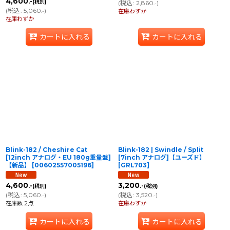
4,600
.-
(税別)
(
税込
:
2,860
)
.-
(
税込
:
5,060
)
.-
在庫わずか
在庫わずか
カートに入れる
カートに入れる
Blink-182 / Cheshire Cat
Blink-182 | Swindle / Split
[12inch アナログ・EU 180g重量盤]
[7inch アナログ]【ユーズド】
【新品】
[
00602557005196
]
[
GRL703
]
4,600
3,200
.-
.-
(税別)
(税別)
(
税込
:
5,060
)
(
税込
:
3,520
)
.-
.-
在庫数 2点
在庫わずか
カートに入れる
カートに入れる