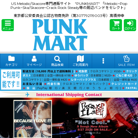
US Melodic/Skacore専門通販サイト "PUNKMART" 「Melodic~Pop
Punk~Ska/Skacore~Crack Rock Steady等の周辺バンドをセレクト」
東京都公安委員会公認古物商免許（第307792119003号）髙橋伸幸
メニュー
カート
ログイン
カテゴリ
マイページ
商品検索
ご利用案内
SALE ITEM