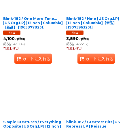
Blink-182 / One More Time...
Blink-182 / Nine [US Org.LP]
[US Org.LP] [12inch | Columbia]
[12inch | Columbia]【新品】
【新品】
[
19658778231
]
[
19075963231
]
4,100
3,890
.-
.-
(税別)
(税別)
(
税込
:
4,510
)
(
税込
:
4,279
)
.-
.-
在庫わずか
在庫わずか
カートに入れる
カートに入れる
Simple Creatures / Everything
blink-182 / Greatest Hits [US
Opposite [US Org.LP] [12inch |
Repress LP | Reissue |