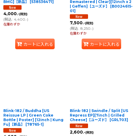
BMG]【新品】
[
538536471
]
Remastered | Clear][12inch x 2
| Geffen]【ユーズド】
[
B0024615-
01
]
4,000
.-
(税別)
(
税込
:
4,400
)
.-
7,500
.-
(税別)
在庫わずか
(
税込
:
8,250
)
.-
在庫わずか
カートに入れる
カートに入れる
Blink-182 / Buddha [US
Blink-182 | Swindle / Split [US
Reissue LP | Green Coke
Repress EP][7inch | Grilled
Bottle | Poster] [12inch | Kung
Cheese]【ユーズド】
[
GRL703
]
Fu]【新品】
[
78765-1
]
2,600
.-
(税別)