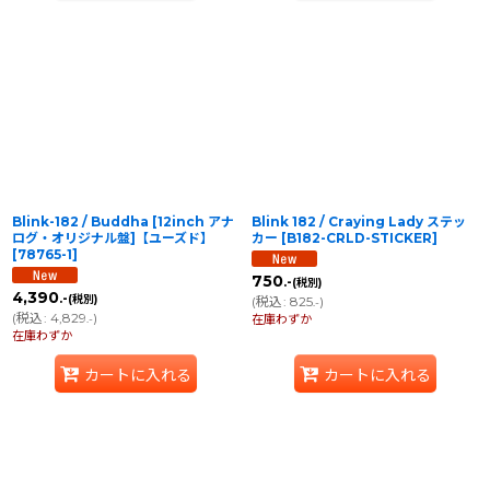
Blink-182 / Buddha [12inch アナ
Blink 182 / Craying Lady ステッ
ログ・オリジナル盤]【ユーズド】
カー
[
B182-CRLD-STICKER
]
[
78765-1
]
750
.-
(税別)
4,390
.-
(税別)
(
税込
:
825
)
.-
(
税込
:
4,829
)
.-
在庫わずか
在庫わずか
カートに入れる
カートに入れる