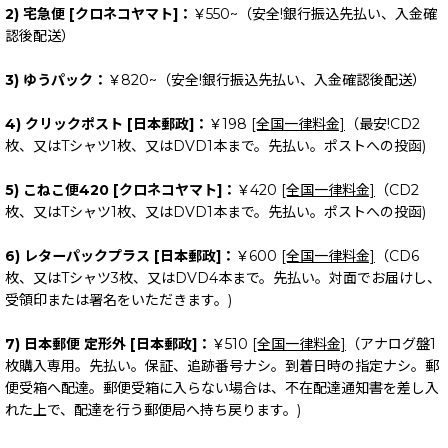
2) 宅急便 [クロネコヤマト]：
￥550~（安全!銀行振込先払い、入金確
認後配送）
3) ゆうパック：
￥820~（安全!銀行振込先払い、入金確認後配送）
4) クリックポスト [日本郵政]：
￥198
[全国一律料金]
（最安!CD2
枚、又はTシャツ1枚、又はDVD1本まで。先払い。ポストへの投函)
5) こねこ便420 [クロネコヤマト]：
￥420
[全国一律料金]
（CD2
枚、又はTシャツ1枚、又はDVD1本まで。先払い。ポストへの投函)
6) レターパックプラス [日本郵政]：
￥600
[全国一律料金]
（CD6
枚、又はTシャツ3枚、又はDVD4本まで。先払い。対面でお届けし、
受領印または署名をいただきます。)
7) 日本郵便 定形外 [日本郵政]：
￥510
[全国一律料金]
（アナログ盤1
枚購入専用。先払い。保証、追跡番号ナシ。到着日時の指定ナシ。郵
便受箱へ配達。郵便受箱に入らない場合は、不在配達通知書を差し入
れた上で、配達を行う郵便局へ持ち戻ります。)