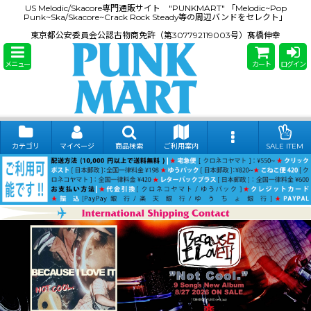
US Melodic/Skacore専門通販サイト "PUNKMART" 「Melodic~Pop
Punk~Ska/Skacore~Crack Rock Steady等の周辺バンドをセレクト」
東京都公安委員会公認古物商免許（第307792119003号）髙橋伸幸
メニュー
カート
ログイン
カテゴリ
マイページ
商品検索
ご利用案内
SALE ITEM