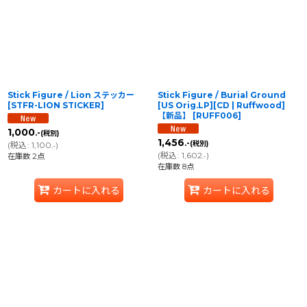
並び順
:
絞り込む
Stick Figure / Lion ステッカー
Stick Figure / Burial Ground
[
STFR-LION STICKER
]
[US Orig.LP][CD | Ruffwood]
【新品】
[
RUFF006
]
1,000
.-
(税別)
1,456
.-
(税別)
(
税込
:
1,100
)
.-
(
税込
:
1,602
)
在庫数 2点
.-
在庫数 8点
カートに入れる
カートに入れる