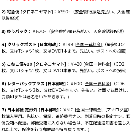
2) 宅急便 [クロネコヤマト]：
￥550~（安全!銀行振込先払い、入金確
認後配送）
3) ゆうパック：
￥820~（安全!銀行振込先払い、入金確認後配送）
4) クリックポスト [日本郵政]：
￥198
[全国一律料金]
（最安!CD2
枚、又はTシャツ1枚、又はDVD1本まで。先払い。ポストへの投函)
5) こねこ便420 [クロネコヤマト]：
￥420
[全国一律料金]
（CD2
枚、又はTシャツ1枚、又はDVD1本まで。先払い。ポストへの投函)
6) レターパックプラス [日本郵政]：
￥600
[全国一律料金]
（CD6
枚、又はTシャツ3枚、又はDVD4本まで。先払い。対面でお届けし、
受領印または署名をいただきます。)
7) 日本郵便 定形外 [日本郵政]：
￥510
[全国一律料金]
（アナログ盤1
枚購入専用。先払い。保証、追跡番号ナシ。到着日時の指定ナシ。郵
便受箱へ配達。郵便受箱に入らない場合は、不在配達通知書を差し入
れた上で、配達を行う郵便局へ持ち戻ります。)