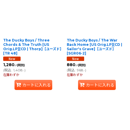
並び順
:
絞り込む
The Ducky Boys / Three
The Ducky Boys / The War
Chords & The Truth [US
Back Home [US Orig.LP][CD |
Orig.LP][CD | Thorp]【ユーズド】
Sailor's Grave]【ユーズド】
[
TR 48
]
[
SGR06-2
]
1,280
880
.-
.-
(税別)
(税別)
(
税込
:
1,408
)
(
税込
:
968
)
.-
.-
在庫わずか
在庫わずか
カートに入れる
カートに入れる