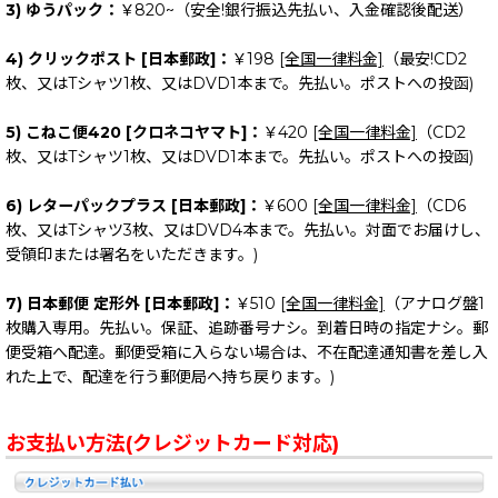
3) ゆうパック：
￥820~（安全!銀行振込先払い、入金確認後配送）
4) クリックポスト [日本郵政]：
￥198
[全国一律料金]
（最安!CD2
枚、又はTシャツ1枚、又はDVD1本まで。先払い。ポストへの投函)
5) こねこ便420 [クロネコヤマト]：
￥420
[全国一律料金]
（CD2
枚、又はTシャツ1枚、又はDVD1本まで。先払い。ポストへの投函)
6) レターパックプラス [日本郵政]：
￥600
[全国一律料金]
（CD6
枚、又はTシャツ3枚、又はDVD4本まで。先払い。対面でお届けし、
受領印または署名をいただきます。)
7) 日本郵便 定形外 [日本郵政]：
￥510
[全国一律料金]
（アナログ盤1
枚購入専用。先払い。保証、追跡番号ナシ。到着日時の指定ナシ。郵
便受箱へ配達。郵便受箱に入らない場合は、不在配達通知書を差し入
れた上で、配達を行う郵便局へ持ち戻ります。)
お支払い方法(クレジットカード対応)