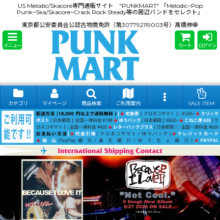
US Melodic/Skacore専門通販サイト "PUNKMART" 「Melodic~Pop
Punk~Ska/Skacore~Crack Rock Steady等の周辺バンドをセレクト」
東京都公安委員会公認古物商免許（第307792119003号）髙橋伸幸
メニュー
カート
ログイン
カテゴリ
マイページ
商品検索
ご利用案内
SALE ITEM