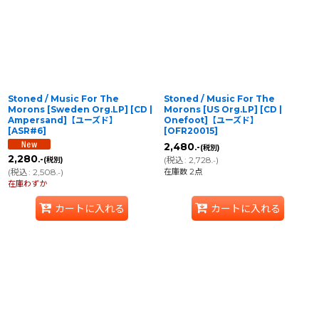
並び順
:
絞り込む
Stoned / Music For The
Stoned / Music For The
Morons [Sweden Org.LP] [CD |
Morons [US Org.LP] [CD |
Ampersand]【ユーズド】
Onefoot]【ユーズド】
[
ASR#6
]
[
OFR20015
]
2,480
.-
(税別)
2,280
(
税込
:
2,728
)
.-
(税別)
.-
在庫数 2点
(
税込
:
2,508
)
.-
在庫わずか
カートに入れる
カートに入れる