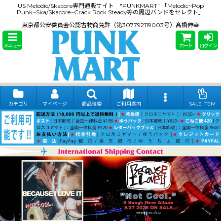
US Melodic/Skacore専門通販サイト "PUNKMART" 「Melodic~Pop
Punk~Ska/Skacore~Crack Rock Steady等の周辺バンドをセレクト」
東京都公安委員会公認古物商免許（第307792119003号）髙橋伸幸
メニュー
カート
ログイン
カテゴリ
マイページ
商品検索
ご利用案内
SALE ITEM