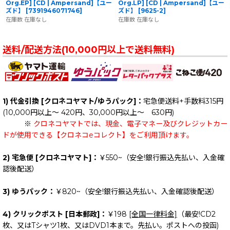
Org.EP] [CD | Ampersand]【ユー
Org.LP] [CD | Ampersand]【ユー
ズド】
[
7391946071746
]
ズド】
[
9625-2
]
在庫数 在庫なし
在庫数 在庫なし
送料/配送方法(10,000円以上で送料無料)
1) 代金引換 [クロネコヤマト/ゆうパック]：
宅急便送料+手数料315円
(10,000円以上～ 420円、30,000円以上～ 630円)
※
クロネコヤマトでは、現金、電子マネー及びクレジットカー
ドが使用できる【クロネコeコレクト】をご利用頂けます。
2) 宅急便 [クロネコヤマト]：
￥550~（安全!銀行振込先払い、入金確
認後配送）
3) ゆうパック：
￥820~（安全!銀行振込先払い、入金確認後配送）
4) クリックポスト [日本郵政]：
￥198
[全国一律料金]
（最安!CD2
枚、又はTシャツ1枚、又はDVD1本まで。先払い。ポストへの投函)