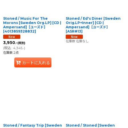
Stoned / Music For The
Stoned / Ed's Diner [Sweden
Morons [Sweden Org.LP] [CD |
Orig.LP+Inner] [CD |
Ampersand]【ユーズド】
Ampersand]【ユーズド】
[
4013859328832
]
[
ASR#13
]
在庫数 在庫なし
3,950
.-
(税別)
(
税込
:
4,345
)
.-
在庫数 2点
カートに入れる
Stoned / Fantasy Trip [Sweden
Stoned / Stoned [Sweden