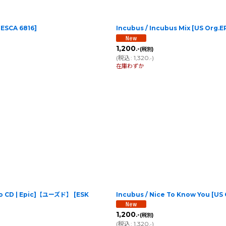
[
ESCA 6816
]
Incubus / Incubus Mix [US Org
1,200
.-
(税別)
(
税込
:
1,320
)
.-
在庫わずか
omo CD | Epic]【ユーズド】
[
ESK
Incubus / Nice To Know You [U
1,200
.-
(税別)
(
税込
:
1,320
)
.-