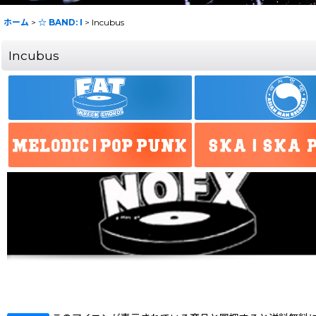
ホーム
>
☆ BAND: I
>
Incubus
Incubus