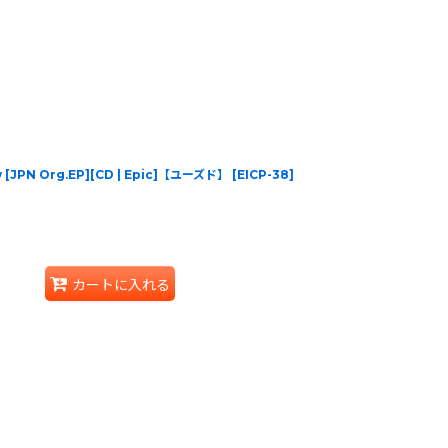
 [JPN Org.EP][CD | Epic]【ユーズド】
[
EICP-38
]
カートに入れる