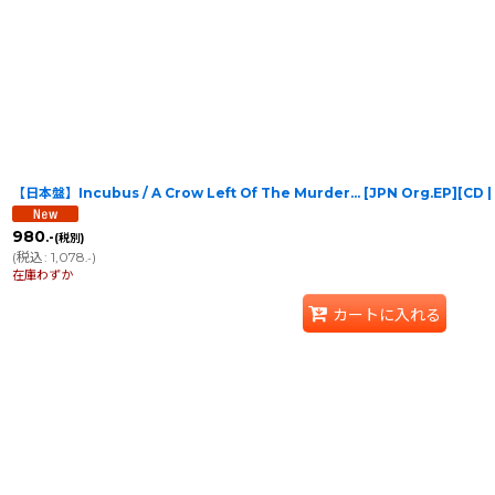
【日本盤】Incubus / A Crow Left Of The Murder... [JPN Org.EP][C
980
.-
(税別)
(
税込
:
1,078
)
.-
在庫わずか
カートに入れる