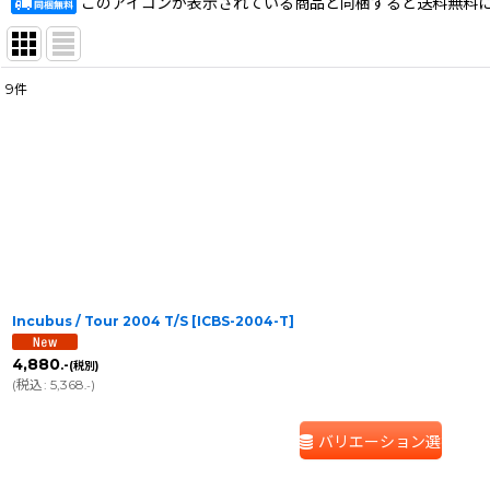
このアイコンが表示されている商品と同梱すると送料無料
9
件
表示数
:
在庫あり
並び順
:
Incubus / Tour 2004 T/S
[
ICBS-2004-T
]
4,880
.-
(税別)
(
税込
:
5,368
)
.-
バリエーション選択