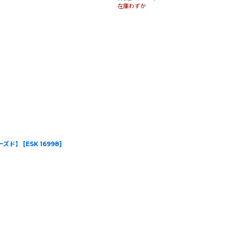
在庫わずか
【ユーズド】
[
ESK 16998
]