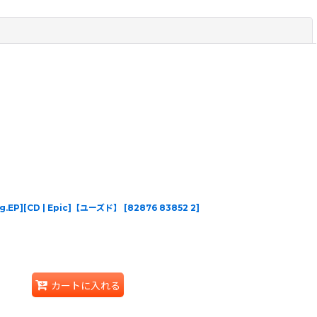
閉じる
Org.EP][CD | Epic]【ユーズド】
[
82876 83852 2
]
カートに入れる