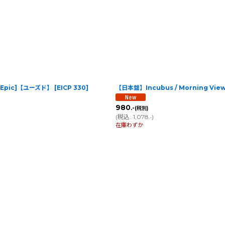
D | Epic]【ユーズド】
[
EICP 330
]
【日本盤】Incubus / Morning View
980
.-
(税別)
(
税込
:
1,078
)
.-
在庫わずか