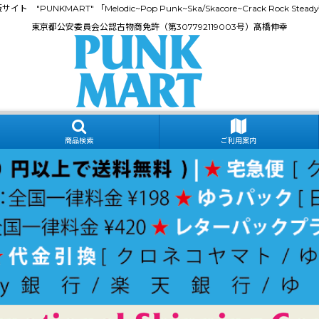
門通販サイト "PUNKMART" 「Melodic~Pop Punk~Ska/Skacore~Crack Rock
東京都公安委員会公認古物商免許（第307792119003号）髙橋伸幸
商品検索
ご利用案内