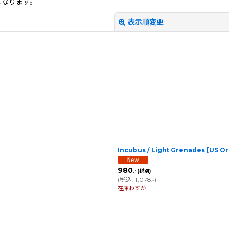
になります。
表示順変更
絞り込む
Incubus / Light Grenades [US 
980
.-
(税別)
(
税込
:
1,078
)
.-
在庫わずか