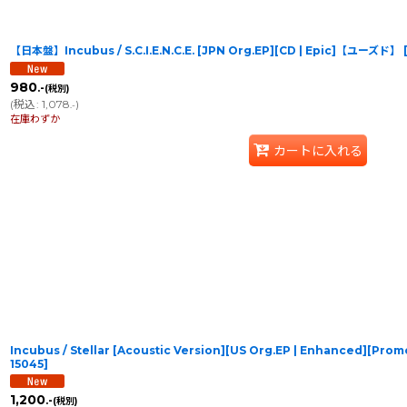
【日本盤】Incubus / S.C.I.E.N.C.E. [JPN Org.EP][CD | Epic]【ユーズド】
980
.-
(税別)
(
税込
:
1,078
)
.-
在庫わずか
カートに入れる
Incubus / Stellar [Acoustic Version][US Org.EP | Enhanced][Pr
15045
]
1,200
.-
(税別)