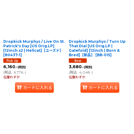
並び順
:
絞り込む
Dropkick Murphys / Live On St.
Dropkick Murphys / Turn Up
Patrick's Day [US Orig.LP]
That Dial [US Orig.LP |
[12inch x2 | Hellcat]【ユーズド】
Gatefold] [12inch | Born &
[
80437-1
]
Bred]【新品】
[
BB-015
]
6,160
3,680
.-
.-
(税別)
(税別)
(
税込
:
6,776
)
(
税込
:
4,048
)
.-
.-
在庫わずか
在庫わずか
カートに入れる
カートに入れる