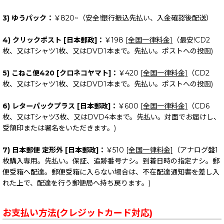
3) ゆうパック：
￥820~（安全!銀行振込先払い、入金確認後配送）
4) クリックポスト [日本郵政]：
￥198
[全国一律料金]
（最安!CD2
枚、又はTシャツ1枚、又はDVD1本まで。先払い。ポストへの投函)
5) こねこ便420 [クロネコヤマト]：
￥420
[全国一律料金]
（CD2
枚、又はTシャツ1枚、又はDVD1本まで。先払い。ポストへの投函)
6) レターパックプラス [日本郵政]：
￥600
[全国一律料金]
（CD6
枚、又はTシャツ3枚、又はDVD4本まで。先払い。対面でお届けし、
受領印または署名をいただきます。)
7) 日本郵便 定形外 [日本郵政]：
￥510
[全国一律料金]
（アナログ盤1
枚購入専用。先払い。保証、追跡番号ナシ。到着日時の指定ナシ。郵
便受箱へ配達。郵便受箱に入らない場合は、不在配達通知書を差し入
れた上で、配達を行う郵便局へ持ち戻ります。)
お支払い方法(クレジットカード対応)