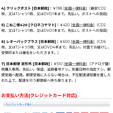
4) クリックポスト [日本郵政]：
￥198
[全国一律料金]
（最安!CD2
枚、又はTシャツ1枚、又はDVD1本まで。先払い。ポストへの投函)
5) こねこ便420 [クロネコヤマト]：
￥420
[全国一律料金]
（CD2
枚、又はTシャツ1枚、又はDVD1本まで。先払い。ポストへの投函)
6) レターパックプラス [日本郵政]：
￥600
[全国一律料金]
（CD6
枚、又はTシャツ3枚、又はDVD4本まで。先払い。対面でお届けし、
受領印または署名をいただきます。)
7) 日本郵便 定形外 [日本郵政]：
￥510
[全国一律料金]
（アナログ盤1
枚購入専用。先払い。保証、追跡番号ナシ。到着日時の指定ナシ。郵
便受箱へ配達。郵便受箱に入らない場合は、不在配達通知書を差し入
れた上で、配達を行う郵便局へ持ち戻ります。)
お支払い方法(クレジットカード対応)