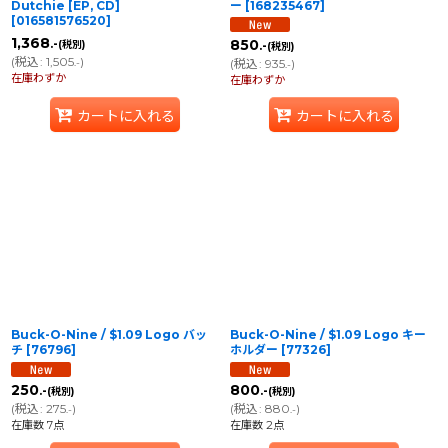
Dutchie [EP, CD]
ー
[
168235467
]
[
016581576520
]
1,368
.-
850
(税別)
.-
(税別)
(
税込
:
1,505
)
.-
(
税込
:
935
)
.-
在庫わずか
在庫わずか
カートに入れる
カートに入れる
Buck-O-Nine / $1.09 Logo バッ
Buck-O-Nine / $1.09 Logo キー
チ
[
76796
]
ホルダー
[
77326
]
250
800
.-
.-
(税別)
(税別)
(
税込
:
275
)
(
税込
:
880
)
.-
.-
在庫数 7点
在庫数 2点