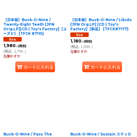
【日本盤】Buck-O-Nine /
【日本盤】Buck-O-Nine / Libido
Twenty-Eight Teeth [JPN
[JPN Org.LP] [CD | Toy's
Orig.LP][CD | Toy's Factory]【ユ
Factory]【新品】
[
TFCK87177
]
ーズド】
[
TFCK 87115
]
1,180
.-
(税別)
1,980
.-
(税別)
(
税込
:
1,298
)
.-
(
税込
:
2,178
)
.-
在庫わずか
在庫わずか
カートに入れる
カートに入れる
Buck-O-Nine / Pass The
Buck-O-Nine / Sustain ステッカ