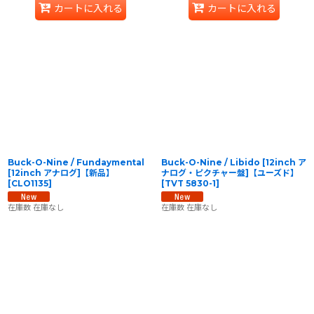
カートに入れる
カートに入れる
Buck-O-Nine / Fundaymental
Buck-O-Nine / Libido [12inch ア
[12inch アナログ]【新品】
ナログ・ピクチャー盤]【ユーズド】
[
CLO1135
]
[
TVT 5830-1
]
在庫数 在庫なし
在庫数 在庫なし