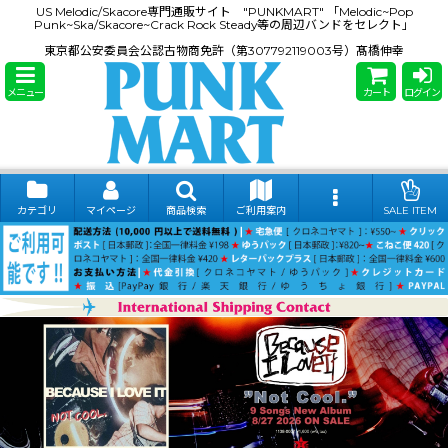
US Melodic/Skacore専門通販サイト "PUNKMART" 「Melodic~Pop
Punk~Ska/Skacore~Crack Rock Steady等の周辺バンドをセレクト」
東京都公安委員会公認古物商免許（第307792119003号）髙橋伸幸
メニュー
カート
ログイン
カテゴリ
マイページ
商品検索
ご利用案内
SALE ITEM