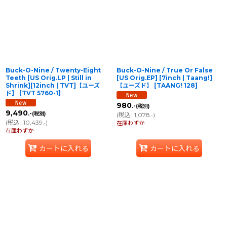
並び順
:
絞り込む
Buck-O-Nine / Twenty-Eight
Buck-O-Nine / True Or False
Teeth [US Orig.LP | Still in
[US Orig.EP] [7inch | Taang!]
Shrink][12inch | TVT]【ユーズ
【ユーズド】
[
TAANG! 128
]
ド】
[
TVT 5760-1
]
980
.-
(税別)
9,490
.-
(税別)
(
税込
:
1,078
)
.-
(
税込
:
10,439
)
.-
在庫わずか
在庫わずか
カートに入れる
カートに入れる