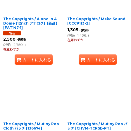
The Copyrights / Alone In A
The Copyrights / Make Sound
Dome [12nch アナログ]【新品】
[
CCCP113-2
]
[
FAT147-1
]
1,305
.-
(税別)
(
税込
:
1,436
)
.-
2,500
.-
(税別)
在庫わずか
(
税込
:
2,750
)
.-
在庫わずか
カートに入れる
カートに入れる
The Copyrights / Mutiny Pop
The Copyrights / Mutiny Pop バ
Cloth パッチ
[
136674
]
ッヂ
[
CHVM-TCRSB-PT
]