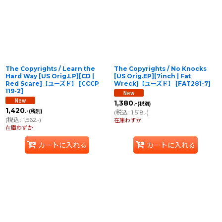
並び順
:
絞り込む
The Copyrights / Learn the
The Copyrights / No Knocks
Hard Way [US Orig.LP][CD |
[US Orig.EP][7inch | Fat
Red Scare]【ユーズド】
[
CCCP
Wreck]【ユーズド】
[
FAT281-7
]
119-2
]
1,380
.-
(税別)
1,420
.-
(税別)
(
税込
:
1,518
)
.-
(
税込
:
1,562
)
.-
在庫わずか
在庫わずか
カートに入れる
カートに入れる