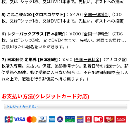
枚、又はTシャツ1枚、又はDVD1本まで。先払い。ポストへの投函)
5) こねこ便420 [クロネコヤマト]：
￥420
[全国一律料金]
（CD2
枚、又はTシャツ1枚、又はDVD1本まで。先払い。ポストへの投函)
6) レターパックプラス [日本郵政]：
￥600
[全国一律料金]
（CD6
枚、又はTシャツ3枚、又はDVD4本まで。先払い。対面でお届けし、
受領印または署名をいただきます。)
7) 日本郵便 定形外 [日本郵政]：
￥510
[全国一律料金]
（アナログ盤1
枚購入専用。先払い。保証、追跡番号ナシ。到着日時の指定ナシ。郵
便受箱へ配達。郵便受箱に入らない場合は、不在配達通知書を差し入
れた上で、配達を行う郵便局へ持ち戻ります。)
お支払い方法(クレジットカード対応)