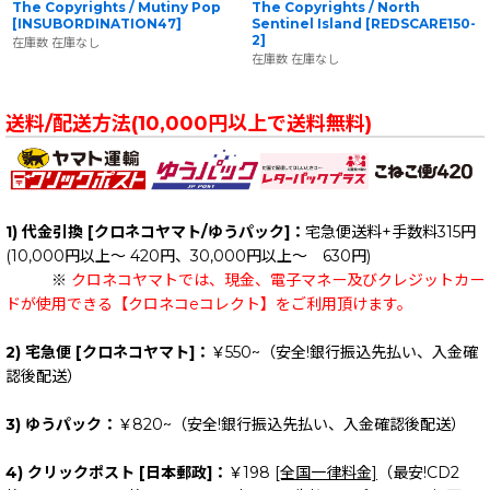
The Copyrights / Mutiny Pop
The Copyrights / North
[
INSUBORDINATION47
]
Sentinel Island
[
REDSCARE150-
2
]
在庫数 在庫なし
在庫数 在庫なし
送料/配送方法(10,000円以上で送料無料)
1) 代金引換 [クロネコヤマト/ゆうパック]：
宅急便送料+手数料315円
(10,000円以上～ 420円、30,000円以上～ 630円)
※
クロネコヤマトでは、現金、電子マネー及びクレジットカー
ドが使用できる【クロネコeコレクト】をご利用頂けます。
2) 宅急便 [クロネコヤマト]：
￥550~（安全!銀行振込先払い、入金確
認後配送）
3) ゆうパック：
￥820~（安全!銀行振込先払い、入金確認後配送）
4) クリックポスト [日本郵政]：
￥198
[全国一律料金]
（最安!CD2