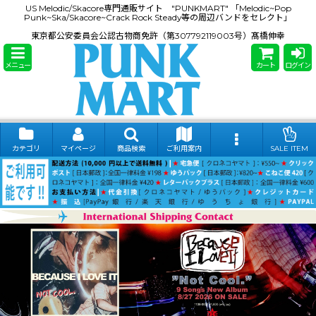
US Melodic/Skacore専門通販サイト "PUNKMART" 「Melodic~Pop
Punk~Ska/Skacore~Crack Rock Steady等の周辺バンドをセレクト」
東京都公安委員会公認古物商免許（第307792119003号）髙橋伸幸
メニュー
カート
ログイン
カテゴリ
マイページ
商品検索
ご利用案内
SALE ITEM