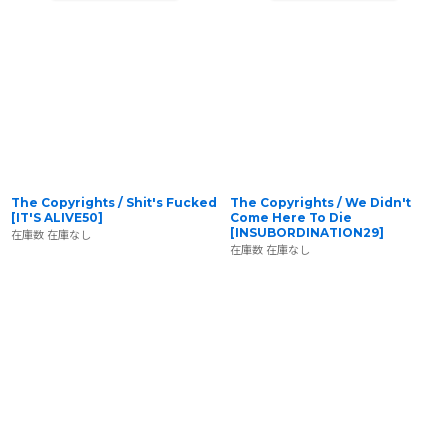
The Copyrights / Shit's Fucked
The Copyrights / We Didn't
[
IT'S ALIVE50
]
Come Here To Die
[
INSUBORDINATION29
]
在庫数 在庫なし
在庫数 在庫なし