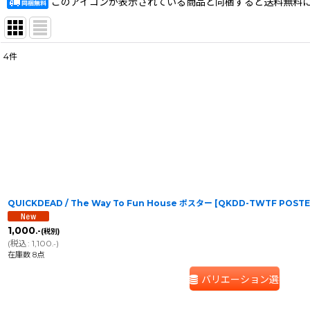
このアイコンが表示されている商品と同梱すると送料無料
4
件
表示数
:
在庫あり
並び順
:
QUICKDEAD / The Way To Fun House ポスター
[
QKDD-TWTF POST
1,000
.-
(税別)
(
税込
:
1,100
)
.-
在庫数 8点
バリエーション選択