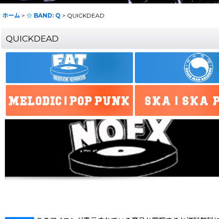
ホーム
>
☆ BAND: Q
>
QUICKDEAD
QUICKDEAD