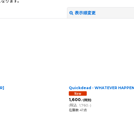
になります。
表示順変更
絞り込む
ER
]
Quickdead - WHATEVER HAPPEN
1,600
.-
(税別)
(
税込
:
1,760
)
.-
在庫数 47点