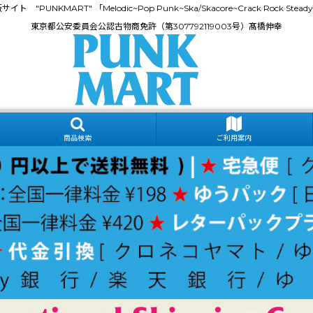
門通販サイト "PUNKMART" 「Melodic~Pop Punk~Ska/Skacore~Crack Rock
東京都公安委員会公認古物商免許（第307792119003号）髙橋伸幸
商品検索
ご利用案内