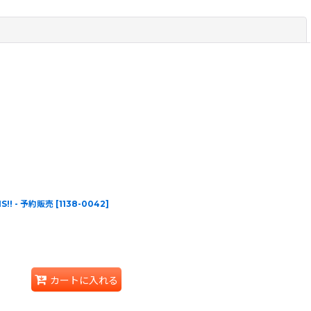
閉じる
S!! - 予約販売
[
1138-0042
]
カートに入れる