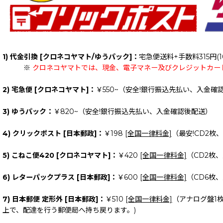
1) 代金引換 [クロネコヤマト/ゆうパック]：
宅急便送料+手数料315円(1
※
クロネコヤマトでは、現金、電子マネー及びクレジットカー
2) 宅急便 [クロネコヤマト]：
￥550~（安全!銀行振込先払い、入金確
3) ゆうパック：
￥820~（安全!銀行振込先払い、入金確認後配送）
4) クリックポスト [日本郵政]：
￥198
[全国一律料金]
（最安!CD2枚
5) こねこ便420 [クロネコヤマト]：
￥420
[全国一律料金]
（CD2枚
6) レターパックプラス [日本郵政]：
￥600
[全国一律料金]
（CD6枚
7) 日本郵便 定形外 [日本郵政]：
￥510
[全国一律料金]
（アナログ盤1
上で、配達を行う郵便局へ持ち戻ります。)