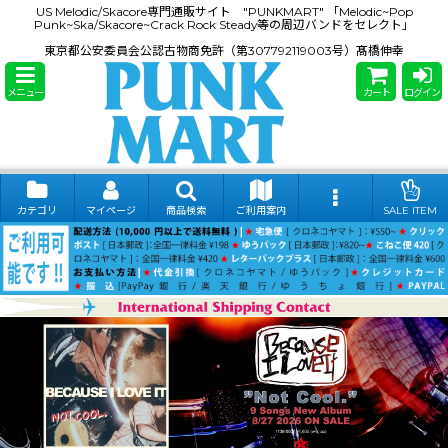
US Melodic/Skacore専門通販サイト "PUNKMART" 「Melodic~Pop
Punk~Ska/Skacore~Crack Rock Steady等の周辺バンドをセレクト」
東京都公安委員会公認古物商免許（第307792119003号）髙橋伸幸
メニュー
カート
ログイン
カテゴリ
マイページ
商品検索
ご利用案内
SALE ITEM