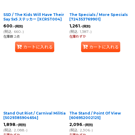
SSD / The Kids Will Have Their
The Specials / More Specials
Say 5x5 ステッカー
[
XCRST004
]
[
724353769901
]
600
1,261
.-
.-
(税別)
(税別)
(
税込
:
660
)
(
税込
:
1,387
)
.-
.-
在庫数 2点
在庫わずか
カートに入れる
カートに入れる
Stand Out Riot / Carnival Militia
The Stand / Point Of View
[
5029385904654
]
[
606952002125
]
1,898
2,096
.-
.-
(税別)
(税別)
(
税込
:
2,088
)
(
税込
:
2,306
)
.-
.-
在庫わずか
在庫わずか