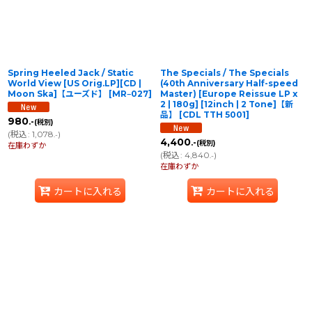
Spring Heeled Jack / Static
The Specials / The Specials
World View [US Orig.LP][CD |
(40th Anniversary Half-speed
Moon Ska]【ユーズド】
[
MR‒027
]
Master) [Europe Reissue LP x
2 | 180g] [12inch | 2 Tone]【新
品】
[
CDL TTH 5001
]
980
.-
(税別)
(
税込
:
1,078
)
.-
4,400
.-
(税別)
在庫わずか
(
税込
:
4,840
)
.-
在庫わずか
カートに入れる
カートに入れる