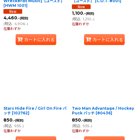
Wreckerds Music]【ユーズド】
【ユーズド】
[
C.O.T. #001
]
[
HWM 1001
]
1,100
.-
(税別)
4,460
.-
(税別)
(
税込
:
1,210
)
.-
(
税込
:
4,906
)
.-
在庫わずか
在庫わずか
カートに入れる
カートに入れる
Stars Hide Fire / Girl On Fire パ
Two Man Advantage / Hockey
ッチ
[
102762
]
Puck パッチ
[
80436
]
850
850
.-
.-
(税別)
(税別)
(
税込
:
935
)
(
税込
:
935
)
.-
.-
在庫わずか
在庫わずか