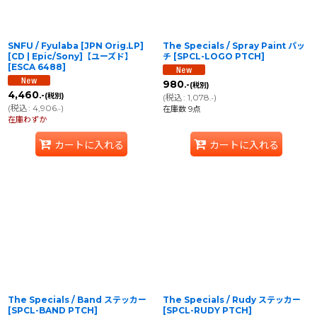
SNFU / Fyulaba [JPN Orig.LP]
The Specials / Spray Paint パッ
[CD | Epic/Sony]【ユーズド】
チ
[
SPCL-LOGO PTCH
]
[
ESCA 6488
]
980
.-
(税別)
4,460
.-
(税別)
(
税込
:
1,078
)
.-
(
税込
:
4,906
)
.-
在庫数 9点
在庫わずか
カートに入れる
カートに入れる
The Specials / Band ステッカー
The Specials / Rudy ステッカー
[
SPCL-BAND PTCH
]
[
SPCL-RUDY PTCH
]