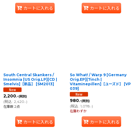
カートに入れる
カートに入れる
South Central Skankers /
So What! / Warp 9 [Germany
Insomnia [US Orig.LP][CD |
Orig.EP][7inch |
Smelvis]【新品】
[
SM2013
]
Vitaminepillen]【ユーズド】
[
VP
039
]
2,200
.-
(税別)
980
.-
(税別)
(
税込
:
2,420
)
.-
(
税込
:
1,078
)
在庫数 2点
.-
在庫わずか
カートに入れる
カートに入れる