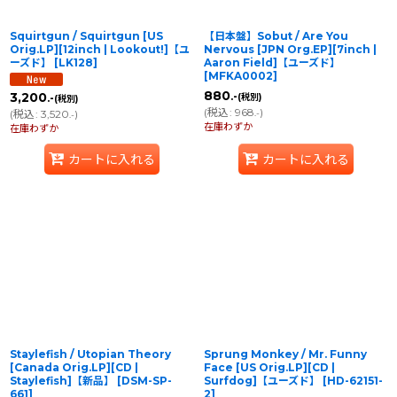
Squirtgun / Squirtgun [US
【日本盤】Sobut / Are You
Orig.LP][12inch | Lookout!]【ユ
Nervous [JPN Org.EP][7inch |
ーズド】
[
LK128
]
Aaron Field]【ユーズド】
[
MFKA0002
]
880
.-
3,200
(税別)
.-
(税別)
(
税込
:
968
)
.-
(
税込
:
3,520
)
.-
在庫わずか
在庫わずか
カートに入れる
カートに入れる
Staylefish / Utopian Theory
Sprung Monkey / Mr. Funny
[Canada Orig.LP][CD |
Face [US Orig.LP][CD |
Staylefish]【新品】
[
DSM-SP-
Surfdog]【ユーズド】
[
HD-62151-
661
]
2
]