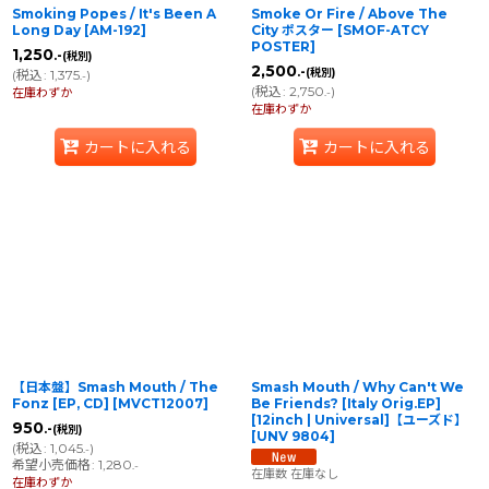
Smoking Popes / It's Been A
Smoke Or Fire / Above The
Long Day
[
AM-192
]
City ポスター
[
SMOF-ATCY
POSTER
]
1,250
.-
(税別)
2,500
.-
(税別)
(
税込
:
1,375
)
.-
(
税込
:
2,750
)
在庫わずか
.-
在庫わずか
カートに入れる
カートに入れる
【日本盤】Smash Mouth ‎/ The
Smash Mouth ‎/ Why Can't We
Fonz [EP, CD]
[
MVCT12007
]
Be Friends? [Italy Orig.EP]
[12inch | Universal]【ユーズド】
950
.-
(税別)
[
UNV 9804
]
(
税込
:
1,045
)
.-
希望小売価格
:
1,280
.-
在庫数 在庫なし
在庫わずか