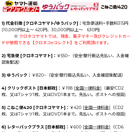
1) 代金引換 [クロネコヤマト/ゆうパック]：
宅急便送料+手数料315円
(10,000円以上～ 420円、30,000円以上～ 630円)
※
クロネコヤマトでは、現金、電子マネー及びクレジットカー
ドが使用できる【クロネコeコレクト】をご利用頂けます。
2) 宅急便 [クロネコヤマト]：
￥550~（安全!銀行振込先払い、入金確
認後配送）
3) ゆうパック：
￥820~（安全!銀行振込先払い、入金確認後配送）
4) クリックポスト [日本郵政]：
￥198
[全国一律料金]
（最安!CD2
枚、又はTシャツ1枚、又はDVD1本まで。先払い。ポストへの投函)
5) こねこ便420 [クロネコヤマト]：
￥420
[全国一律料金]
（CD2
枚、又はTシャツ1枚、又はDVD1本まで。先払い。ポストへの投函)
6) レターパックプラス [日本郵政]：
￥600
[全国一律料金]
（CD6