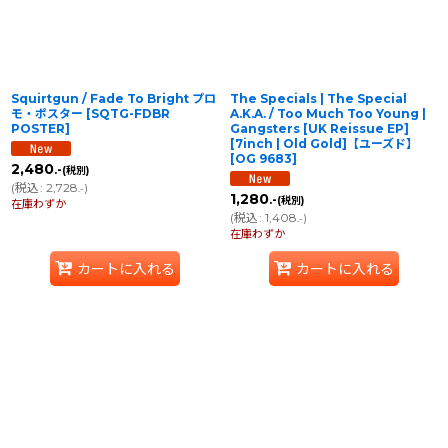
Squirtgun / Fade To Bright プロ
The Specials | The Special
モ・ポスター
[
SQTG-FDBR
A.K.A. / Too Much Too Young |
POSTER
]
Gangsters [UK Reissue EP]
[7inch | Old Gold]【ユーズド】
[
OG 9683
]
2,480
.-
(税別)
(
税込
:
2,728
)
.-
1,280
.-
(税別)
在庫わずか
(
税込
:
1,408
)
.-
在庫わずか
カートに入れる
カートに入れる