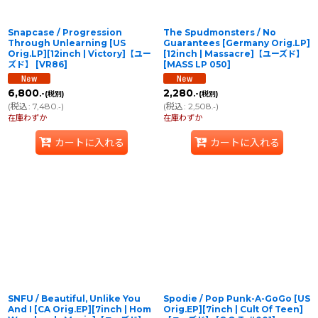
Snapcase / Progression
The Spudmonsters / No
Through Unlearning [US
Guarantees [Germany Orig.LP]
Orig.LP][12inch | Victory]【ユー
[12inch | Massacre]【ユーズド】
ズド】
[
VR86
]
[
MASS LP 050
]
6,800
2,280
.-
.-
(税別)
(税別)
(
税込
:
7,480
)
(
税込
:
2,508
)
.-
.-
在庫わずか
在庫わずか
カートに入れる
カートに入れる
SNFU / Beautiful, Unlike You
Spodie / Pop Punk-A-GoGo [US
And I [CA Orig.EP][7inch | Hom
Orig.EP][7inch | Cult Of Teen]