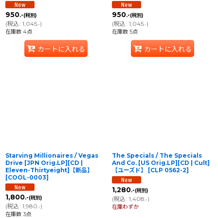
950
950
.-
.-
(税別)
(税別)
(
税込
:
1,045
)
(
税込
:
1,045
)
.-
.-
在庫数 4点
在庫数 5点
カートに入れる
カートに入れる
Starving Millionaires / Vegas
The Specials / The Specials
Drive [JPN Orig.LP][CD |
And Co. [US Orig.LP][CD | Cult]
Eleven-Thirtyeight]【新品】
【ユーズド】
[
CLP 0562-2
]
[
COOL-0003
]
1,280
.-
(税別)
1,800
.-
(税別)
(
税込
:
1,408
)
.-
(
税込
:
1,980
)
.-
在庫わずか
在庫数 3点