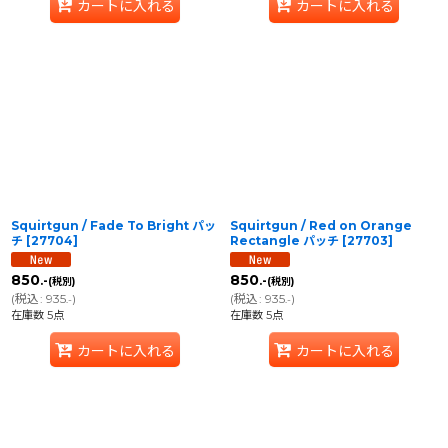
カートに入れる
カートに入れる
Squirtgun / Fade To Bright パッ
Squirtgun / Red on Orange
チ
[
27704
]
Rectangle パッチ
[
27703
]
850
850
.-
.-
(税別)
(税別)
(
税込
:
935
)
(
税込
:
935
)
.-
.-
在庫数 5点
在庫数 5点
カートに入れる
カートに入れる