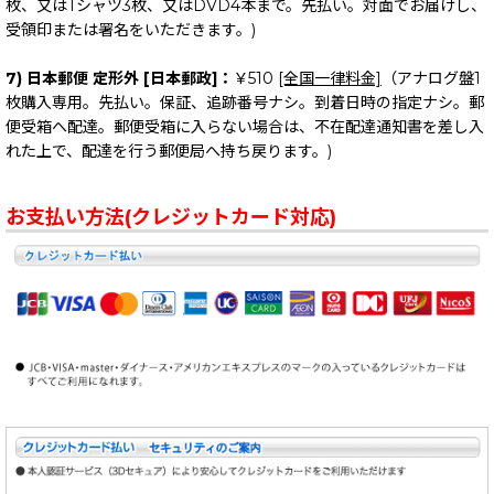
枚、又はTシャツ3枚、又はDVD4本まで。先払い。対面でお届けし、
受領印または署名をいただきます。)
7) 日本郵便 定形外 [日本郵政]：
￥510
[全国一律料金]
（アナログ盤1
枚購入専用。先払い。保証、追跡番号ナシ。到着日時の指定ナシ。郵
便受箱へ配達。郵便受箱に入らない場合は、不在配達通知書を差し入
れた上で、配達を行う郵便局へ持ち戻ります。)
お支払い方法(クレジットカード対応)