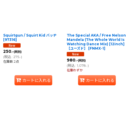
Squirtgun / Squirt Kid バッヂ
The Special AKA / Free Nelson
[
97316
]
Mandela (The Whole World Is
Watching Dance Mix) [12inch]
【ユーズド】
[
FNMX-1
]
250
.-
(税別)
(
税込
:
275
)
.-
980
.-
(税別)
在庫数 2点
(
税込
:
1,078
)
.-
在庫わずか
カートに入れる
カートに入れる