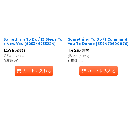
Something To Do / 13 Steps To
Something To Do / I Command
a New You
[
825346255224
]
You To Dance
[
634479600876
]
1,578
1,453
.-
.-
(税別)
(税別)
(
税込
:
1,736
)
(
税込
:
1,598
)
.-
.-
在庫数 2点
在庫数 2点
カートに入れる
カートに入れる