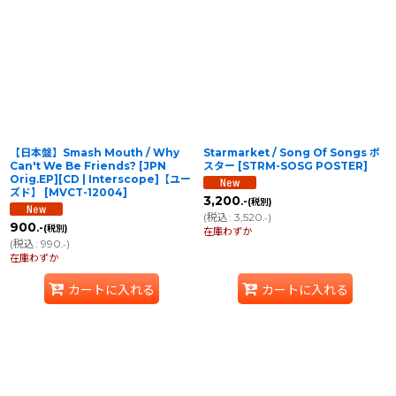
【日本盤】Smash Mouth ‎/ Why
Starmarket / Song Of Songs ポ
Can't We Be Friends? [JPN
スター
[
STRM-SOSG POSTER
]
Orig.EP][CD | Interscope]【ユー
ズド】
[
MVCT-12004
]
3,200
.-
(税別)
(
税込
:
3,520
)
.-
900
.-
(税別)
在庫わずか
(
税込
:
990
)
.-
在庫わずか
カートに入れる
カートに入れる