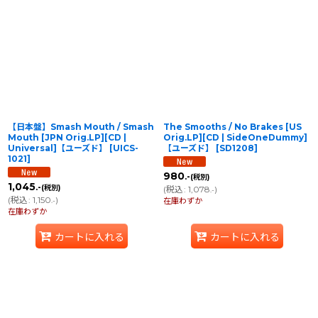
【日本盤】Smash Mouth ‎/ Smash
The Smooths / No Brakes [US
Mouth [JPN Orig.LP][CD |
Orig.LP][CD | SideOneDummy]
Universal]【ユーズド】
[
UICS-
【ユーズド】
[
SD1208
]
1021
]
980
.-
(税別)
1,045
.-
(税別)
(
税込
:
1,078
)
.-
(
税込
:
1,150
)
.-
在庫わずか
在庫わずか
カートに入れる
カートに入れる