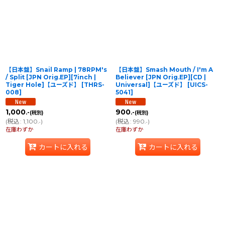
並び順
:
絞り込む
【日本盤】Snail Ramp | 78RPM's
【日本盤】Smash Mouth ‎/ I'm A
/ Split [JPN Orig.EP][7inch |
Believer [JPN Orig.EP][CD |
Tiger Hole]【ユーズド】
[
THRS-
Universal]【ユーズド】
[
UICS-
008
]
5041
]
1,000
900
.-
.-
(税別)
(税別)
(
税込
:
1,100
)
(
税込
:
990
)
.-
.-
在庫わずか
在庫わずか
カートに入れる
カートに入れる