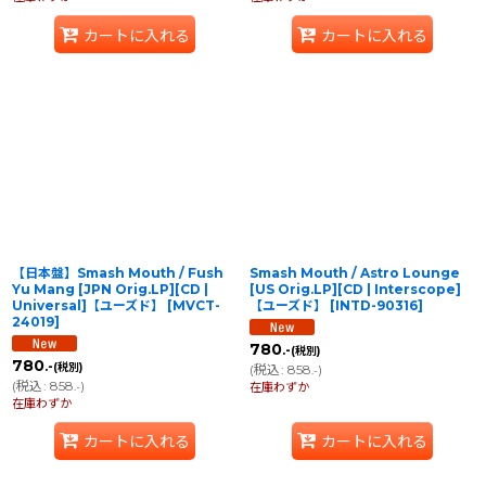
カートに入れる
カートに入れる
【日本盤】Smash Mouth ‎/ Fush
Smash Mouth ‎/ Astro Lounge
Yu Mang [JPN Orig.LP][CD |
[US Orig.LP][CD | Interscope]
Universal]【ユーズド】
[
MVCT-
【ユーズド】
[
INTD-90316
]
24019
]
780
.-
(税別)
780
.-
(税別)
(
税込
:
858
)
.-
(
税込
:
858
)
.-
在庫わずか
在庫わずか
カートに入れる
カートに入れる