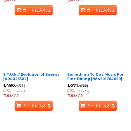
カートに入れる
カートに入れる
S.T.U.N. / Evolution of Energy
Something To Do / Music For
[
000025502
]
Fine Dining
[
884501764629
]
1,480
1,671
.-
.-
(税別)
(税別)
(
税込
:
1,628
)
(
税込
:
1,838
)
.-
.-
在庫わずか
在庫わずか
カートに入れる
カートに入れる