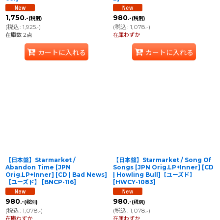
1,750
980
.-
.-
(税別)
(税別)
(
税込
:
1,925
)
(
税込
:
1,078
)
.-
.-
在庫数 2点
在庫わずか
カートに入れる
カートに入れる
【日本盤】Starmarket /
【日本盤】Starmarket / Song Of
Abandon Time [JPN
Songs [JPN Orig.LP+Inner] [CD
Orig.LP+Inner] [CD | Bad News]
| Howling Bull]【ユーズド】
【ユーズド】
[
BNCP-116
]
[
HWCY-1083
]
980
980
.-
.-
(税別)
(税別)
(
税込
:
1,078
)
(
税込
:
1,078
)
.-
.-
在庫わずか
在庫わずか