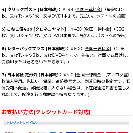
4) クリックポスト [日本郵政]：
￥198
[全国一律料金]
（最安!CD2
枚、又はTシャツ1枚、又はDVD1本まで。先払い。ポストへの投函)
5) こねこ便420 [クロネコヤマト]：
￥420
[全国一律料金]
（CD2
枚、又はTシャツ1枚、又はDVD1本まで。先払い。ポストへの投函)
6) レターパックプラス [日本郵政]：
￥600
[全国一律料金]
（CD6
枚、又はTシャツ3枚、又はDVD4本まで。先払い。対面でお届けし、
受領印または署名をいただきます。)
7) 日本郵便 定形外 [日本郵政]：
￥510
[全国一律料金]
（アナログ盤1
枚購入専用。先払い。保証、追跡番号ナシ。到着日時の指定ナシ。郵
便受箱へ配達。郵便受箱に入らない場合は、不在配達通知書を差し入
れた上で、配達を行う郵便局へ持ち戻ります。)
お支払い方法(クレジットカード対応)