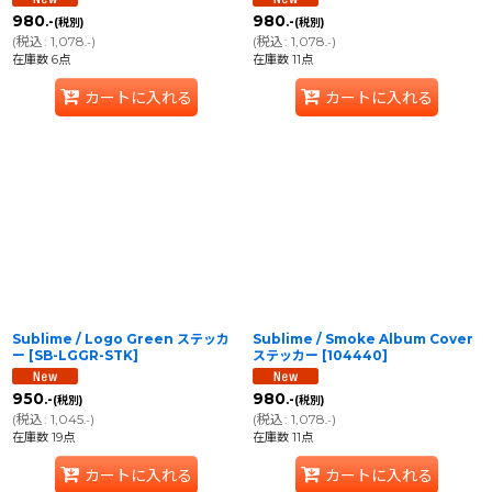
980
980
.-
.-
(税別)
(税別)
(
税込
:
1,078
)
(
税込
:
1,078
)
.-
.-
在庫数 6点
在庫数 11点
カートに入れる
カートに入れる
Sublime / Logo Green ステッカ
Sublime / Smoke Album Cover
ー
[
SB-LGGR-STK
]
ステッカー
[
104440
]
950
980
.-
.-
(税別)
(税別)
(
税込
:
1,045
)
(
税込
:
1,078
)
.-
.-
在庫数 19点
在庫数 11点
カートに入れる
カートに入れる