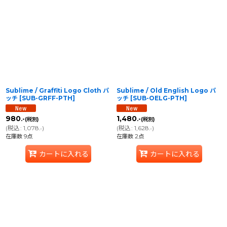
Sublime / Graffiti Logo Cloth パ
Sublime / Old English Logo パ
ッチ
[
SUB-GRFF-PTH
]
ッチ
[
SUB-OELG-PTH
]
980
1,480
.-
.-
(税別)
(税別)
(
税込
:
1,078
)
(
税込
:
1,628
)
.-
.-
在庫数 9点
在庫数 2点
カートに入れる
カートに入れる