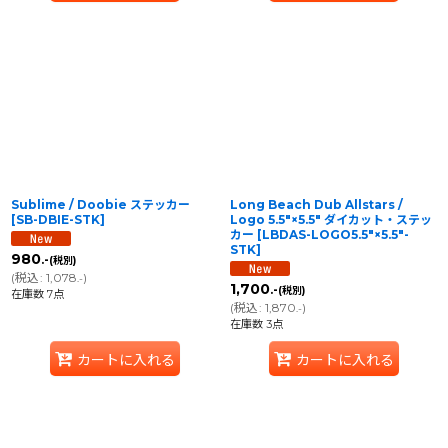
Sublime / Doobie ステッカー
Long Beach Dub Allstars /
[
SB-DBIE-STK
]
Logo 5.5″×5.5″ ダイカット・ステッ
カー
[
LBDAS-LOGO5.5″×5.5″-
STK
]
980
.-
(税別)
(
税込
:
1,078
)
.-
1,700
.-
(税別)
在庫数 7点
(
税込
:
1,870
)
.-
在庫数 3点
カートに入れる
カートに入れる