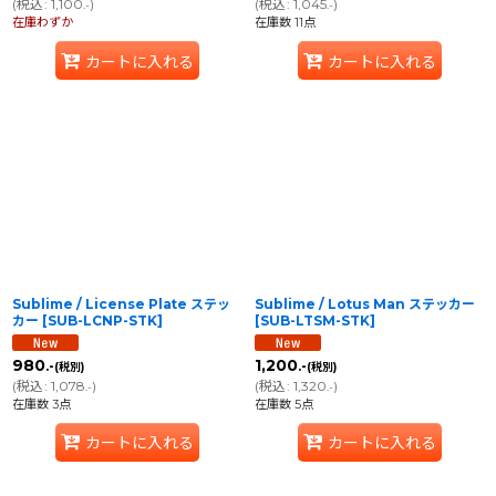
(
税込
:
1,100
)
(
税込
:
1,045
)
.-
.-
在庫わずか
在庫数 11点
カートに入れる
カートに入れる
Sublime / License Plate ステッ
Sublime / Lotus Man ステッカー
カー
[
SUB-LCNP-STK
]
[
SUB-LTSM-STK
]
980
1,200
.-
.-
(税別)
(税別)
(
税込
:
1,078
)
(
税込
:
1,320
)
.-
.-
在庫数 3点
在庫数 5点
カートに入れる
カートに入れる