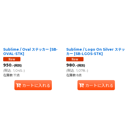
Sublime / Oval ステッカー
[
SB-
Sublime / Logo On Silver ステッ
OVAL-STK
]
カー
[
SB-LGOS-STK
]
950
980
.-
.-
(税別)
(税別)
(
税込
:
1,045
)
(
税込
:
1,078
)
.-
.-
在庫数 17点
在庫数 8点
カートに入れる
カートに入れる