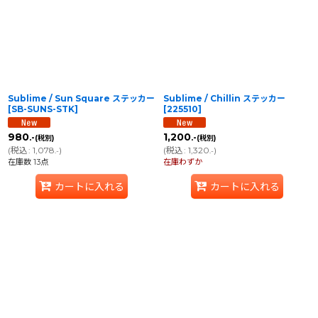
並び順
:
絞り込む
Sublime / Sun Square ステッカー
Sublime / Chillin ステッカー
[
SB-SUNS-STK
]
[
225510
]
980
1,200
.-
.-
(税別)
(税別)
(
税込
:
1,078
)
(
税込
:
1,320
)
.-
.-
在庫数 13点
在庫わずか
カートに入れる
カートに入れる