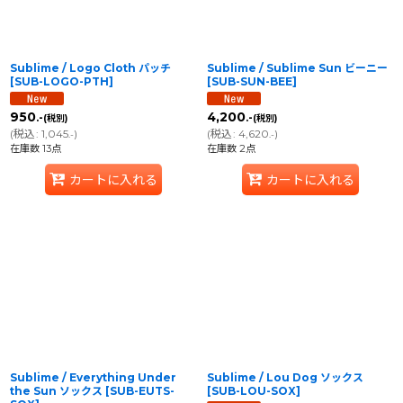
Sublime / Logo Cloth パッチ
Sublime / Sublime Sun ビーニー
[
SUB-LOGO-PTH
]
[
SUB-SUN-BEE
]
950
4,200
.-
.-
(税別)
(税別)
(
税込
:
1,045
)
(
税込
:
4,620
)
.-
.-
在庫数 13点
在庫数 2点
カートに入れる
カートに入れる
Sublime / Everything Under
Sublime / Lou Dog ソックス
the Sun ソックス
[
SUB-EUTS-
[
SUB-LOU-SOX
]