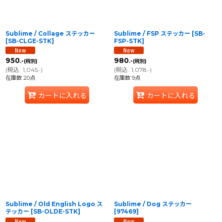
Sublime / Collage ステッカー
Sublime / FSP ステッカー
[
SB-
[
SB-CLGE-STK
]
FSP-STK
]
950
980
.-
.-
(税別)
(税別)
(
税込
:
1,045
)
(
税込
:
1,078
)
.-
.-
在庫数 20点
在庫数 9点
カートに入れる
カートに入れる
Sublime / Old English Logo ス
Sublime / Dog ステッカー
テッカー
[
SB-OLDE-STK
]
[
97469
]