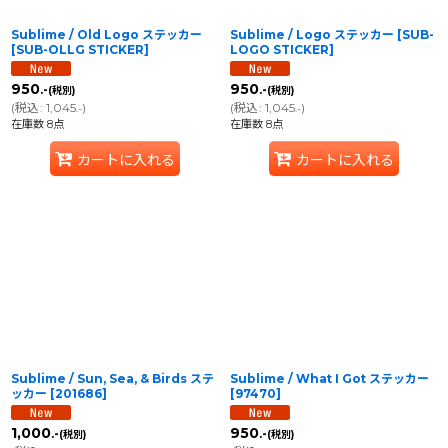
Sublime / Old Logo ステッカー
Sublime / Logo ステッカー
[
SUB-
[
SUB-OLLG STICKER
]
LOGO STICKER
]
950
950
.-
.-
(税別)
(税別)
(
税込
:
1,045
)
(
税込
:
1,045
)
.-
.-
在庫数 8点
在庫数 8点
カートに入れる
カートに入れる
Sublime / Sun, Sea, & Birds ステ
Sublime / What I Got ステッカー
ッカー
[
201686
]
[
97470
]
1,000
950
.-
.-
(税別)
(税別)