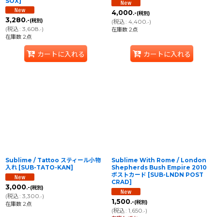
SOX
]
4,000
.-
(税別)
3,280
.-
(税別)
(
税込
:
4,400
)
.-
(
税込
:
3,608
)
.-
在庫数 2点
在庫数 2点
カートに入れる
カートに入れる
Sublime / Tattoo スティール小物
Sublime With Rome / London
入れ
[
SUB-TATO-KAN
]
Shepherds Bush Empire 2010
ポストカード
[
SUB-LNDN POST
CRAD
]
3,000
.-
(税別)
(
税込
:
3,300
)
.-
1,500
.-
(税別)
在庫数 2点
(
税込
:
1,650
)
.-