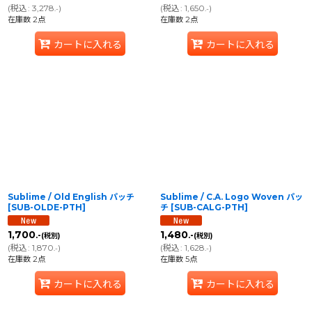
(
税込
:
3,278
)
(
税込
:
1,650
)
.-
.-
在庫数 2点
在庫数 2点
カートに入れる
カートに入れる
Sublime / Old English パッチ
Sublime / C.A. Logo Woven パッ
[
SUB-OLDE-PTH
]
チ
[
SUB-CALG-PTH
]
1,700
1,480
.-
.-
(税別)
(税別)
(
税込
:
1,870
)
(
税込
:
1,628
)
.-
.-
在庫数 2点
在庫数 5点
カートに入れる
カートに入れる