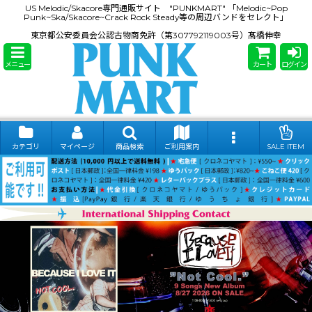
US Melodic/Skacore専門通販サイト "PUNKMART" 「Melodic~Pop
Punk~Ska/Skacore~Crack Rock Steady等の周辺バンドをセレクト」
東京都公安委員会公認古物商免許（第307792119003号）髙橋伸幸
メニュー
カート
ログイン
カテゴリ
マイページ
商品検索
ご利用案内
SALE ITEM