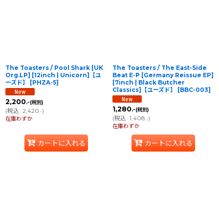
並び順
:
絞り込む
The Toasters / Pool Shark [UK
The Toasters / The East-Side
Org.LP] [12inch | Unicorn]【ユ
Beat E-P [Germany Reissue EP]
ーズド】
[
PHZA-5
]
[7inch | Black Butcher
Classics]【ユーズド】
[
BBC-003
]
2,200
.-
(税別)
1,280
.-
(税別)
(
税込
:
2,420
)
.-
(
税込
:
1,408
)
在庫わずか
.-
在庫わずか
カートに入れる
カートに入れる