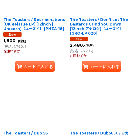
The Toasters / Recriminations
The Toasters / Don't Let The
[UK Reissue EP] [12inch |
Bastards Grind You Down
Unicorn]【ユーズド】
[
PHZA-18
]
[12inch アナログ]【ユーズド】
[
GRO-LP 020
]
1,600
.-
(税別)
2,480
.-
(税別)
(
税込
:
1,760
)
.-
(
税込
:
2,728
)
在庫わずか
.-
在庫わずか
カートに入れる
カートに入れる
The Toasters / Dub 56
The Toasters / Dub56 ステッカー