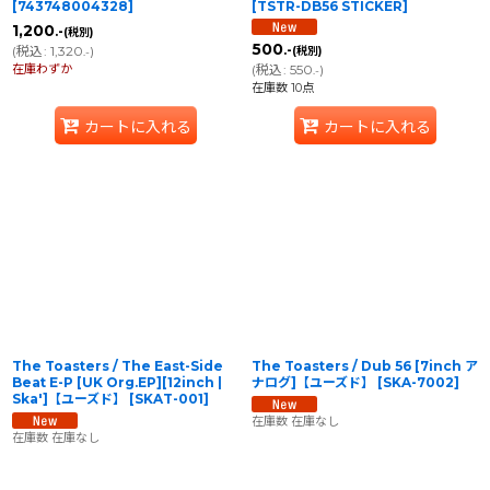
[
743748004328
]
[
TSTR-DB56 STICKER
]
1,200
.-
(税別)
500
(
税込
:
1,320
)
.-
(税別)
.-
在庫わずか
(
税込
:
550
)
.-
在庫数 10点
カートに入れる
カートに入れる
The Toasters / The East-Side
The Toasters / Dub 56 [7inch ア
Beat E-P [UK Org.EP][12inch |
ナログ]【ユーズド】
[
SKA-7002
]
Ska']【ユーズド】
[
SKAT-001
]
在庫数 在庫なし
在庫数 在庫なし