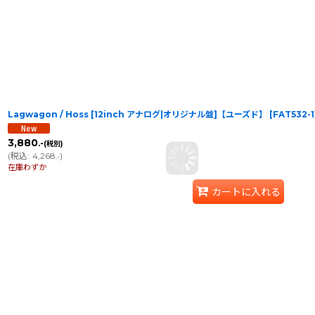
Lagwagon / Hoss [12inch アナログ|オリジナル盤]【ユーズド】
[
FAT532-1
3,880
.-
(税別)
(
税込
:
4,268
)
.-
在庫わずか
カートに入れる