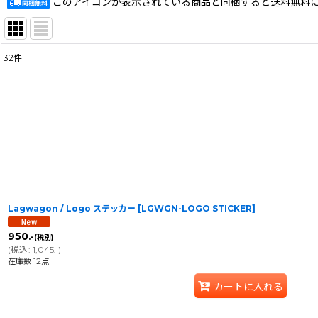
このアイコンが表示されている商品と同梱すると送料無料
32
件
表示数
:
在庫あり
並び順
:
Lagwagon / Logo ステッカー
[
LGWGN-LOGO STICKER
]
950
.-
(税別)
(
税込
:
1,045
)
.-
在庫数 12点
カートに入れる