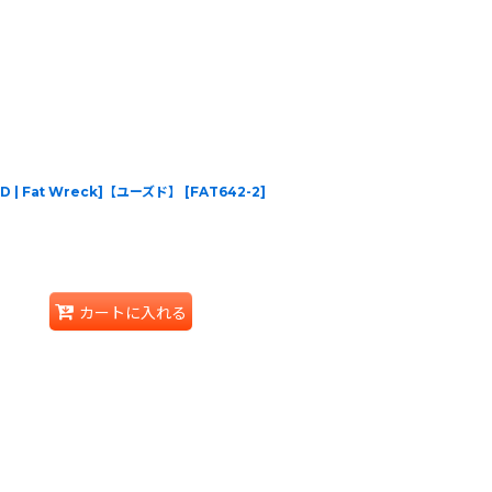
[CD | Fat Wreck]【ユーズド】
[
FAT642-2
]
カートに入れる