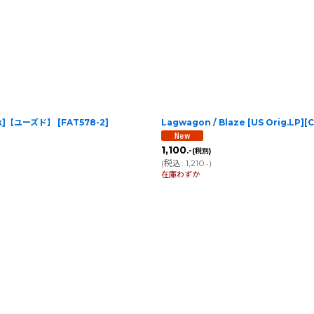
reck]【ユーズド】
[
FAT578-2
]
Lagwagon / Blaze [US Orig.LP]
1,100
.-
(税別)
(
税込
:
1,210
)
.-
在庫わずか