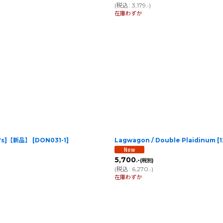
(
税込
:
3,179
)
.-
在庫わずか
on's]【新品】
[
DON031-1
]
Lagwagon / Double Plaidin
5,700
.-
(税別)
(
税込
:
6,270
)
.-
在庫わずか