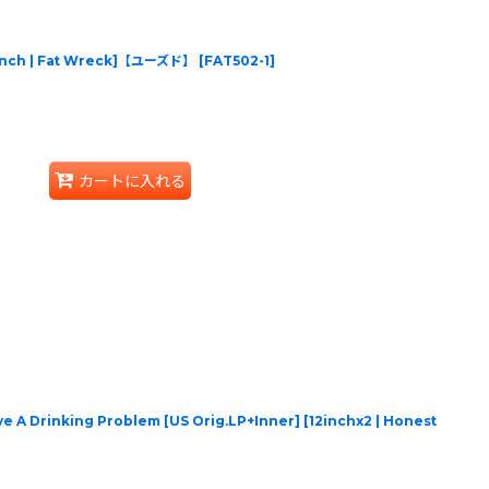
2inch | Fat Wreck]【ユーズド】
[
FAT502-1
]
カートに入れる
e A Drinking Problem [US Orig.LP+Inner] [12inchx2 | Honest