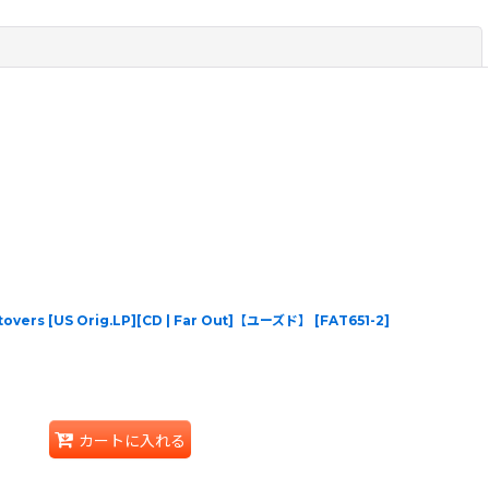
閉じる
ftovers [US Orig.LP][CD | Far Out]【ユーズド】
[
FAT651-2
]
カートに入れる