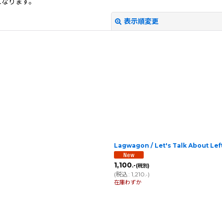
になります。
表示順変更
絞り込む
Lagwagon / Let's Talk About Le
1,100
.-
(税別)
(
税込
:
1,210
)
.-
在庫わずか