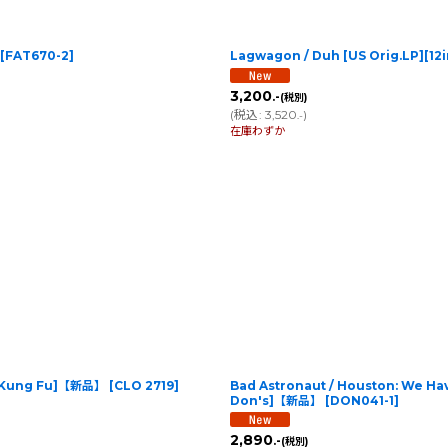
[
FAT670-2
]
Lagwagon / Duh [US Orig.LP][1
3,200
.-
(税別)
(
税込
:
3,520
)
.-
在庫わずか
h | Kung Fu]【新品】
[
CLO 2719
]
Bad Astronaut / Houston: We Hav
Don's]【新品】
[
DON041-1
]
2,890
.-
(税別)