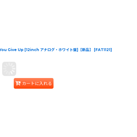
en You Give Up [12inch アナログ・ホワイト盤]【新品】
[
FAT1121
]
カートに入れる