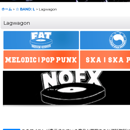
ホーム
>
☆ BAND: L
>
Lagwagon
Lagwagon