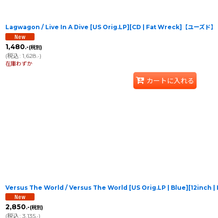
Lagwagon / Live In A Dive [US Orig.LP][CD | Fat Wreck]【ユーズド】
1,480
.-
(税別)
(
税込
:
1,628
)
.-
在庫わずか
カートに入れる
Versus The World / Versus The World [US Orig.LP | Blue][12inc
2,850
.-
(税別)
(
税込
:
3,135
)
.-