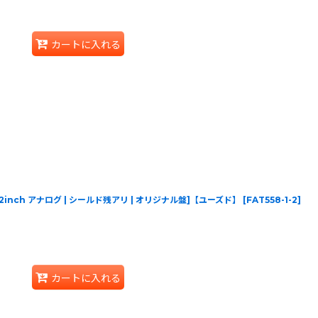
カートに入れる
um [12inch アナログ | シールド残アリ | オリジナル盤]【ユーズド】
[
FAT558-1-2
]
カートに入れる