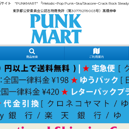
門通販サイト "PUNKMART" 「Melodic~Pop Punk~Ska/Skacore~Crack Rock
東京都公安委員会公認古物商免許（第307792119003号）髙橋伸幸
商品検索
ご利用案内