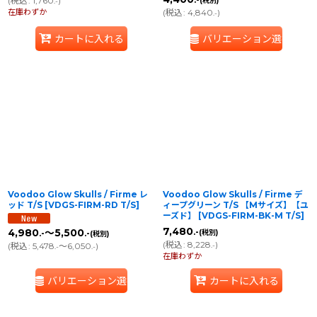
(
税込
:
1,760
)
(税別)
.-
在庫わずか
(
税込
:
4,840
)
.-
カートに入れる
バリエーション選択
Voodoo Glow Skulls / Firme レ
Voodoo Glow Skulls / Firme デ
ッド T/S
[
VDGS-FIRM-RD T/S
]
ィープグリーン T/S 【Mサイズ】【ユ
ーズド】
[
VDGS-FIRM-BK-M T/S
]
7,480
.-
4,980
～5,500
(税別)
.-
.-
(税別)
(
税込
:
8,228
)
.-
(
税込
:
5,478
～6,050
)
.-
.-
在庫わずか
バリエーション選択
カートに入れる