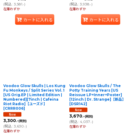
(
税込
:
3,581
)
(
税込
:
3,938
)
.-
.-
在庫わずか
在庫わずか
カートに入れる
カートに入れる
Voodoo Glow Skulls | Los Kung
Voodoo Glow Skulls / The
Fu Monkeys / Split Series Vol. 1
Potty Training Years [US
[US Orig.EP | Limited Edition |
Reissue LP+Inner+Poster]
Numbered][7inch | Cafeina
[12inch | Dr. Strange]【新品】
Riot Radio]【ユーズド】
[
DSR142
]
[
CRRR006
]
3,670
.-
(税別)
3,300
.-
(税別)
(
税込
:
4,037
)
.-
(
税込
:
3,630
)
.-
在庫わずか
在庫わずか