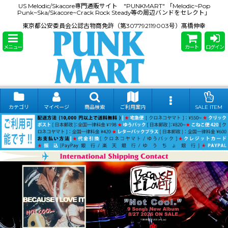
US Melodic/Skacore専門通販サイト "PUNKMART" 「Melodic~Pop
Punk~Ska/Skacore~Crack Rock Steady等の周辺バンドをセレクト」
東京都公安委員会公認古物商免許（第307792119003号）髙橋伸幸
メニュー
カート
ログイン
カテゴリ
マイページ
商品検索
ご利用案内
SALE ITEM