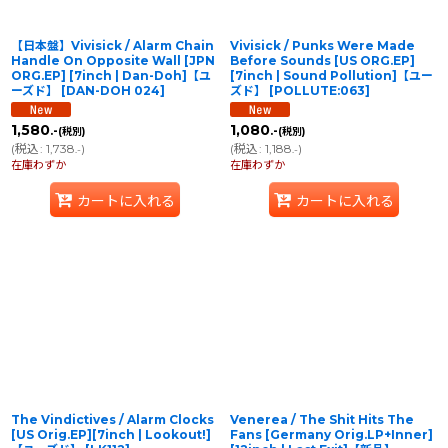
【日本盤】Vivisick / Alarm Chain
Vivisick / Punks Were Made
Handle On Opposite Wall [JPN
Before Sounds [US ORG.EP]
ORG.EP] [7inch | Dan-Doh]【ユ
[7inch | Sound Pollution]【ユー
ーズド】
[
DAN-DOH 024
]
ズド】
[
POLLUTE:063
]
1,580
1,080
.-
.-
(税別)
(税別)
(
税込
:
1,738
)
(
税込
:
1,188
)
.-
.-
在庫わずか
在庫わずか
カートに入れる
カートに入れる
The Vindictives / Alarm Clocks
Venerea / The Shit Hits The
[US Orig.EP][7inch | Lookout!]
Fans [Germany Orig.LP+Inner]