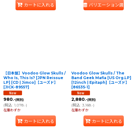
カートに入れる
バリエーション選択
【日本盤】Voodoo Glow Skulls /
Voodoo Glow Skulls / The
Who Is, This Is? [JPN Reissue
Band Geek Mafia [US Org.LP]
LP] [CD | Jimco]【ユーズド】
[12inch | Epitaph]【ユーズド】
[
JICK-89557
]
[
86535-1
]
980
2,880
.-
.-
(税別)
(税別)
(
税込
:
1,078
)
(
税込
:
3,168
)
.-
.-
在庫わずか
在庫わずか
カートに入れる
カートに入れる