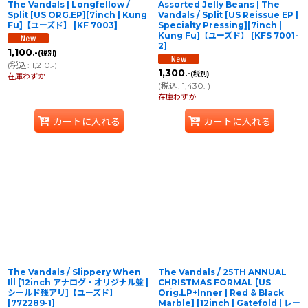
The Vandals | Longfellow /
Assorted Jelly Beans | The
Split [US ORG.EP][7inch | Kung
Vandals / Split [US Reissue EP |
Fu]【ユーズド】
[
KF 7003
]
Specialty Pressing][7inch |
Kung Fu]【ユーズド】
[
KFS 7001-
2
]
1,100
.-
(税別)
(
税込
:
1,210
)
.-
1,300
.-
(税別)
在庫わずか
(
税込
:
1,430
)
.-
在庫わずか
カートに入れる
カートに入れる
The Vandals / Slippery When
The Vandals / 25TH ANNUAL
Ill [12inch アナログ・オリジナル盤 |
CHRISTMAS FORMAL [US
シールド残アリ]【ユーズド】
Orig.LP+Inner | Red & Black
[
772289-1
]
Marble] [12inch | Gatefold | レー