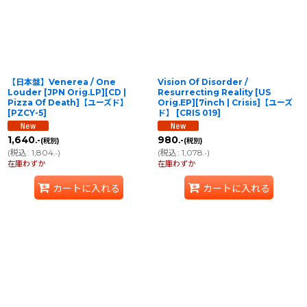
【日本盤】Venerea / One
Vision Of Disorder /
Louder [JPN Orig.LP][CD |
Resurrecting Reality [US
Pizza Of Death]【ユーズド】
Orig.EP][7inch | Crisis]【ユーズ
[
PZCY-5
]
ド】
[
CRIS 019
]
1,640
980
.-
.-
(税別)
(税別)
(
税込
:
1,804
)
(
税込
:
1,078
)
.-
.-
在庫わずか
在庫わずか
カートに入れる
カートに入れる