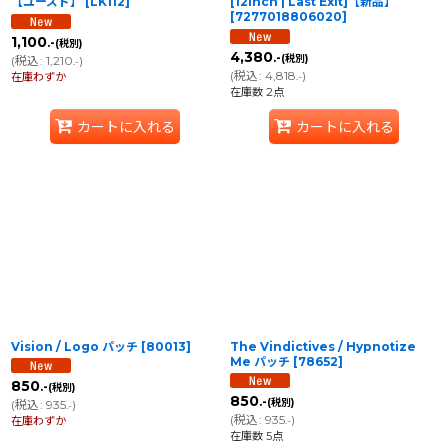
【ユーズド】
[
LK112
]
[12inch | Last Exit]【新品】
[
7277018806020
]
1,100
.-
(税別)
4,380
.-
(税別)
(
税込
:
1,210
)
.-
(
税込
:
4,818
)
在庫わずか
.-
在庫数 2点
カートに入れる
カートに入れる
Vision / Logo パッチ
[
80013
]
The Vindictives / Hypnotize
Me パッチ
[
78652
]
850
.-
(税別)
850
.-
(税別)
(
税込
:
935
)
.-
(
税込
:
935
)
在庫わずか
.-
在庫数 5点