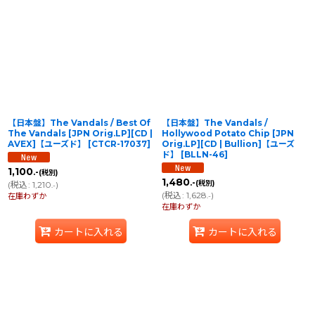
【日本盤】The Vandals / Best Of
【日本盤】The Vandals /
The Vandals [JPN Orig.LP][CD |
Hollywood Potato Chip [JPN
AVEX]【ユーズド】
[
CTCR-17037
]
Orig.LP][CD | Bullion]【ユーズ
ド】
[
BLLN-46
]
1,100
.-
(税別)
1,480
.-
(税別)
(
税込
:
1,210
)
.-
(
税込
:
1,628
)
在庫わずか
.-
在庫わずか
カートに入れる
カートに入れる