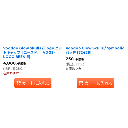
Voodoo Glow Skulls / Logo ニッ
Voodoo Glow Skulls / Symbolic
トキャップ【ユーズド】
[
VDGS-
バッヂ
[
72429
]
LOGO BEENIE
]
250
.-
(税別)
4,800
.-
(税別)
(
税込
:
275
)
.-
(
税込
:
5,280
)
.-
在庫数 2点
在庫わずか
カートに入れる
カートに入れる