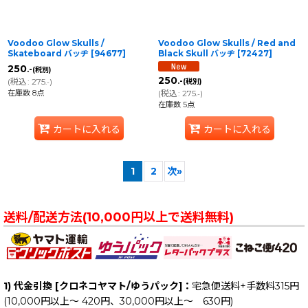
Voodoo Glow Skulls /
Voodoo Glow Skulls / Red and
Skateboard バッヂ
[
94677
]
Black Skull バッヂ
[
72427
]
250
.-
(税別)
250
(
税込
:
275
)
.-
(税別)
.-
在庫数 8点
(
税込
:
275
)
.-
在庫数 5点
カートに入れる
カートに入れる
1
2
次
»
送料/配送方法(10,000円以上で送料無料)
1) 代金引換 [クロネコヤマト/ゆうパック]：
宅急便送料+手数料315円
(10,000円以上～ 420円、30,000円以上～ 630円)