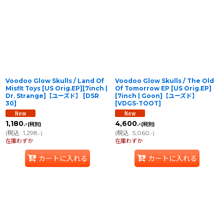
Voodoo Glow Skulls / Land Of
Voodoo Glow Skulls / The Old
Misfit Toys [US Orig.EP][7inch |
Of Tomorrow EP [US Orig.EP]
Dr. Strange]【ユーズド】
[
DSR
[7inch | Goon]【ユーズド】
30
]
[
VDGS-TOOT
]
1,180
4,600
.-
.-
(税別)
(税別)
(
税込
:
1,298
)
(
税込
:
5,060
)
.-
.-
在庫わずか
在庫わずか
カートに入れる
カートに入れる