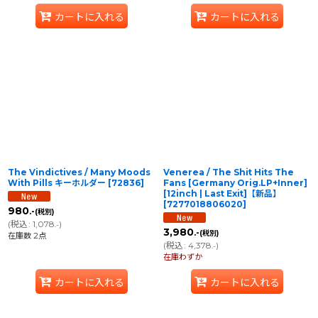
カートに入れる
カートに入れる
The Vindictives / Many Moods
Venerea / The Shit Hits The
With Pills キーホルダー
[
72836
]
Fans [Germany Orig.LP+Inner]
[12inch | Last Exit]【新品】
[
7277018806020
]
980
.-
(税別)
(
税込
:
1,078
)
.-
3,980
.-
(税別)
在庫数 2点
(
税込
:
4,378
)
.-
在庫わずか
カートに入れる
カートに入れる