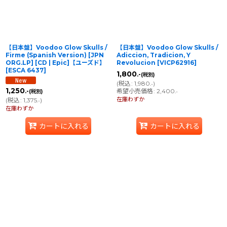
【日本盤】Voodoo Glow Skulls ‎/
【日本盤】Voodoo Glow Skulls /
Firme (Spanish Version) [JPN
Adiccion, Tradicion, Y
ORG.LP] [CD | Epic]【ユーズド】
Revolucion
[
VICP62916
]
[
ESCA 6437
]
1,800
.-
(税別)
(
税込
:
1,980
)
.-
1,250
希望小売価格
:
2,400
.-
(税別)
.-
在庫わずか
(
税込
:
1,375
)
.-
在庫わずか
カートに入れる
カートに入れる