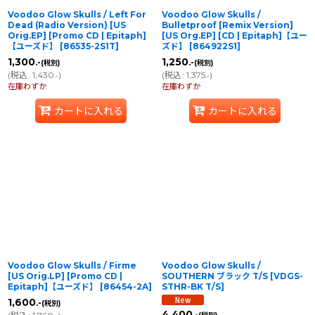
Voodoo Glow Skulls ‎/ Left For
Voodoo Glow Skulls /
Dead (Radio Version) [US
Bulletproof [Remix Version]
Orig.EP] [Promo CD | Epitaph]
[US Org.EP] [CD | Epitaph]【ユー
【ユーズド】
[
86535-2S1T
]
ズド】
[
864922S1
]
1,300
1,250
.-
.-
(税別)
(税別)
(
税込
:
1,430
)
(
税込
:
1,375
)
.-
.-
在庫わずか
在庫わずか
カートに入れる
カートに入れる
Voodoo Glow Skulls ‎/ Firme
Voodoo Glow Skulls /
[US Orig.LP] [Promo CD |
SOUTHERN ブラック T/S
[
VDGS-
Epitaph]【ユーズド】
[
86454-2A
]
STHR-BK T/S
]
1,600
.-
(税別)
4,400
.-