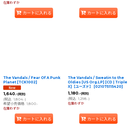
在庫わずか
カートに入れる
カートに入れる
The Vandals / Fear Of A Punk
The Vandals / Sweatin to the
Planet
[
TCK1002
]
Oldies [US Org.LP] [CD | Triple
X]【ユーズド】
[
021075115420
]
1,180
.-
1,640
(税別)
.-
(税別)
(
税込
:
1,298
)
.-
(
税込
:
1,804
)
.-
在庫わずか
希望小売価格
:
1,800
.-
在庫わずか
カートに入れる
カートに入れる