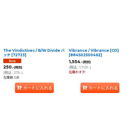
The Vindictives / B/W Divide バ
Vibrance / Vibrance [CD]
ッヂ
[
72723
]
[
884502500462
]
1,554
.-
(税別)
250
(
税込
:
1,709
)
.-
(税別)
.-
在庫わずか
(
税込
:
275
)
.-
在庫数 5点
カートに入れる
カートに入れる