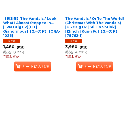
【日本盤】The Vandals / Look
The Vandals / Oi To The World!
What I Almost Stepped In...
(Christmas With The Vandals)
[JPN Orig.LP][CD |
[US Orig.LP | Still in Shrink]
Gianormous]【ユーズド】
[
ORA-
[12inch | Kung Fu]【ユーズド】
1026
]
[
78762-1
]
1,480
3,980
.-
.-
(税別)
(税別)
(
税込
:
1,628
)
(
税込
:
4,378
)
.-
.-
在庫わずか
在庫わずか
カートに入れる
カートに入れる