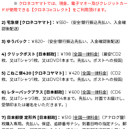
※
クロネコヤマトでは、現金、電子マネー及びクレジットカー
ドが使用できる【クロネコeコレクト】をご利用頂けます。
2) 宅急便 [クロネコヤマト]：
￥550~（安全!銀行振込先払い、入金確
認後配送）
3) ゆうパック：
￥820~（安全!銀行振込先払い、入金確認後配送）
4) クリックポスト [日本郵政]：
￥198
[全国一律料金]
（最安!CD2
枚、又はTシャツ1枚、又はDVD1本まで。先払い。ポストへの投函)
5) こねこ便420 [クロネコヤマト]：
￥420
[全国一律料金]
（CD2
枚、又はTシャツ1枚、又はDVD1本まで。先払い。ポストへの投函)
6) レターパックプラス [日本郵政]：
￥600
[全国一律料金]
（CD6
枚、又はTシャツ3枚、又はDVD4本まで。先払い。対面でお届けし、
受領印または署名をいただきます。)
7) 日本郵便 定形外 [日本郵政]：
￥510
[全国一律料金]
（アナログ盤1
枚購入専用。先払い。保証、追跡番号ナシ。到着日時の指定ナシ。郵