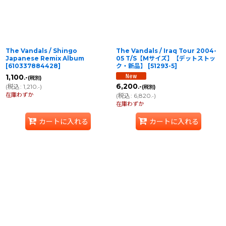
The Vandals / Shingo
The Vandals / Iraq Tour 2004-
Japanese Remix Album
05 T/S【Mサイズ】【デットストッ
[
610337884428
]
ク・新品】
[
51293-5
]
1,100
.-
(税別)
6,200
(
税込
:
1,210
)
.-
(税別)
.-
在庫わずか
(
税込
:
6,820
)
.-
在庫わずか
カートに入れる
カートに入れる