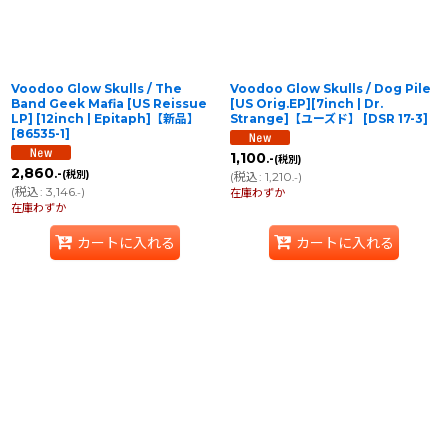
Voodoo Glow Skulls / The
Voodoo Glow Skulls / Dog Pile
Band Geek Mafia [US Reissue
[US Orig.EP][7inch | Dr.
LP] [12inch | Epitaph]【新品】
Strange]【ユーズド】
[
DSR 17-3
]
[
86535-1
]
1,100
.-
(税別)
2,860
.-
(税別)
(
税込
:
1,210
)
.-
(
税込
:
3,146
)
.-
在庫わずか
在庫わずか
カートに入れる
カートに入れる