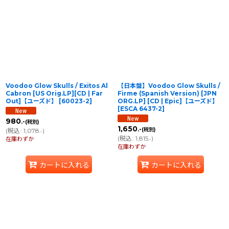
Voodoo Glow Skulls / Exitos Al
【日本盤】Voodoo Glow Skulls ‎/
Cabron [US Orig.LP][CD | Far
Firme (Spanish Version) [JPN
Out]【ユーズド】
[
60023-2
]
ORG.LP] [CD | Epic]【ユーズド】
[
ESCA 6437-2
]
980
.-
(税別)
1,650
.-
(税別)
(
税込
:
1,078
)
.-
(
税込
:
1,815
)
在庫わずか
.-
在庫わずか
カートに入れる
カートに入れる