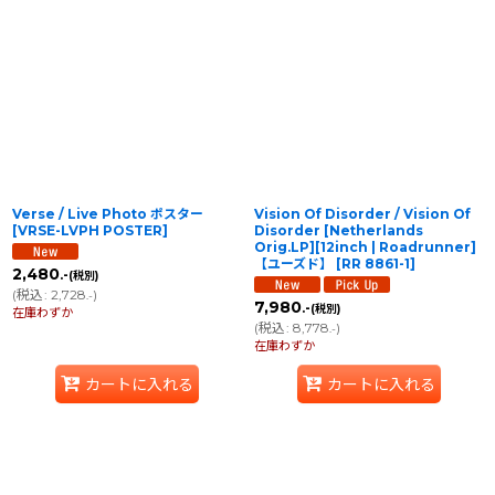
表示数
:
在庫あり
並び順
:
絞り込む
Verse / Live Photo ポスター
Vision Of Disorder / Vision Of
[
VRSE-LVPH POSTER
]
Disorder [Netherlands
Orig.LP][12inch | Roadrunner]
【ユーズド】
[
RR 8861-1
]
2,480
.-
(税別)
(
税込
:
2,728
)
.-
7,980
.-
(税別)
在庫わずか
(
税込
:
8,778
)
.-
在庫わずか
カートに入れる
カートに入れる