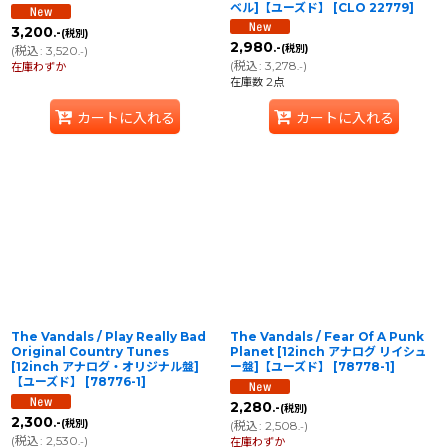
ベル]【ユーズド】
[
CLO 22779
]
3,200
.-
(税別)
2,980
.-
(税別)
(
税込
:
3,520
)
.-
(
税込
:
3,278
)
在庫わずか
.-
在庫数 2点
カートに入れる
カートに入れる
The Vandals / Play Really Bad
The Vandals / Fear Of A Punk
Original Country Tunes
Planet [12inch アナログ リイシュ
[12inch アナログ・オリジナル盤]
ー盤]【ユーズド】
[
78778-1
]
【ユーズド】
[
78776-1
]
2,280
.-
(税別)
2,300
.-
(税別)
(
税込
:
2,508
)
.-
(
税込
:
2,530
)
.-
在庫わずか