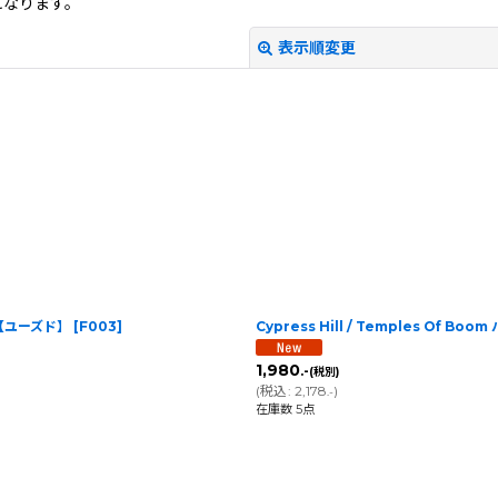
になります。
表示順変更
絞り込む
ss]【ユーズド】
[
F003
]
Cypress Hill / Temples Of B
1,980
.-
(税別)
(
税込
:
2,178
)
.-
在庫数 5点