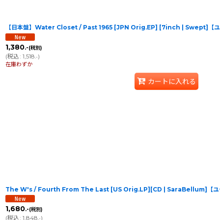
【日本盤】Water Closet / Past 1965 [JPN Orig.EP] [7inch | Swept
1,380
.-
(税別)
(
税込
:
1,518
)
.-
在庫わずか
カートに入れる
The W's / Fourth From The Last [US Orig.LP][CD | SaraBellum
1,680
.-
(税別)
(
税込
:
1,848
)
.-