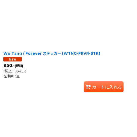
Wu Tang / Forever ステッカー
[
WTNG-FRVR-STK
]
950
.-
(税別)
(
税込
:
1,045
)
.-
在庫数 3点
カートに入れる