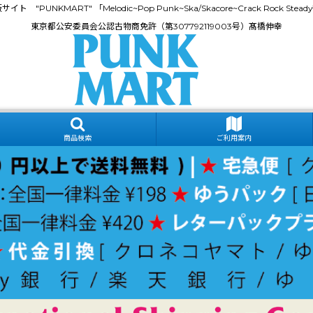
門通販サイト "PUNKMART" 「Melodic~Pop Punk~Ska/Skacore~Crack Rock
東京都公安委員会公認古物商免許（第307792119003号）髙橋伸幸
商品検索
ご利用案内