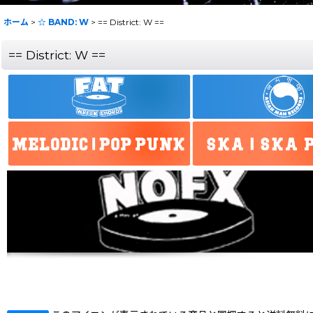
ホーム
>
☆ BAND: W
>
== District: W ==
== District: W ==