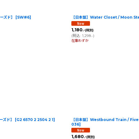
]【ユーズド】
[
SW#6
]
【日本盤】Water Closet / Moon Step
1,180
.-
(税別)
(
税込
:
1,298
)
.-
在庫わずか
]【ユーズド】
[
G2 6570 2 2504 2 1
]
【日本盤】Westbound Train / Five 
036
]
1,680
.-
(税別)