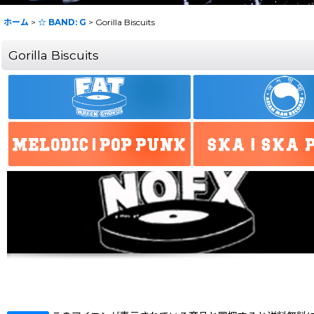
ホーム
>
☆ BAND: G
>
Gorilla Biscuits
Gorilla Biscuits