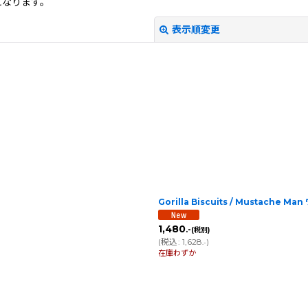
になります。
表示順変更
絞り込む
Gorilla Biscuits / Mustache M
1,480
.-
(税別)
(
税込
:
1,628
)
.-
在庫わずか