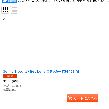
このアイコンが表示されている商品と同梱すると送料無料
11
件
表示数
:
在庫あり
並び順
:
Gorilla Biscuits / Red Logo ステッカー
[
134422-R
]
950
.-
(税別)
(
税込
:
1,045
)
.-
在庫数 5点
カートに入れる