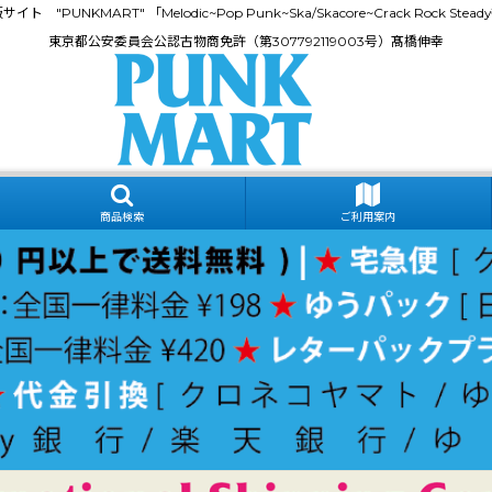
門通販サイト "PUNKMART" 「Melodic~Pop Punk~Ska/Skacore~Crack Rock
東京都公安委員会公認古物商免許（第307792119003号）髙橋伸幸
商品検索
ご利用案内