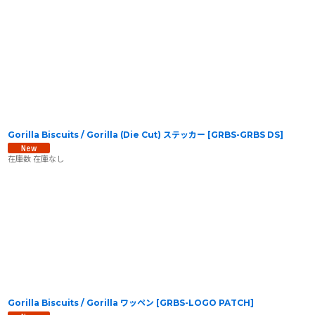
Gorilla Biscuits / Gorilla (Die Cut) ステッカー
[
GRBS-GRBS DS
]
在庫数 在庫なし
Gorilla Biscuits / Gorilla ワッペン
[
GRBS-LOGO PATCH
]