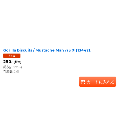
Gorilla Biscuits / Mustache Man バッチ
[
134421
]
250
.-
(税別)
(
税込
:
275
)
.-
在庫数 2点
カートに入れる