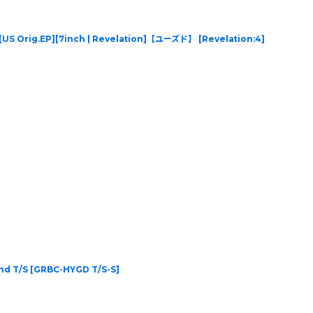
its [US Orig.EP][7inch | Revelation]【ユーズド】
[
Revelation:4
]
und T/S
[
GRBC-HYGD T/S-S
]