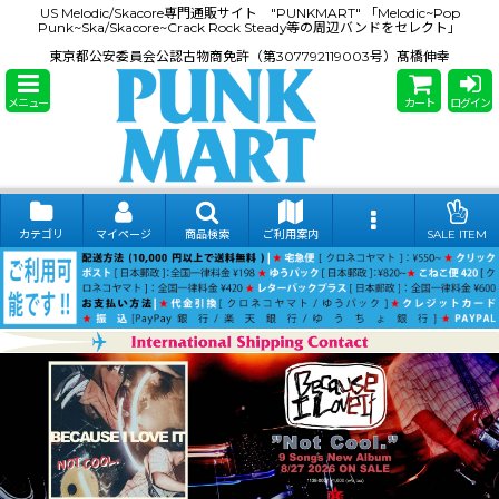
US Melodic/Skacore専門通販サイト "PUNKMART" 「Melodic~Pop
Punk~Ska/Skacore~Crack Rock Steady等の周辺バンドをセレクト」
東京都公安委員会公認古物商免許（第307792119003号）髙橋伸幸
メニュー
カート
ログイン
カテゴリ
マイページ
商品検索
ご利用案内
SALE ITEM