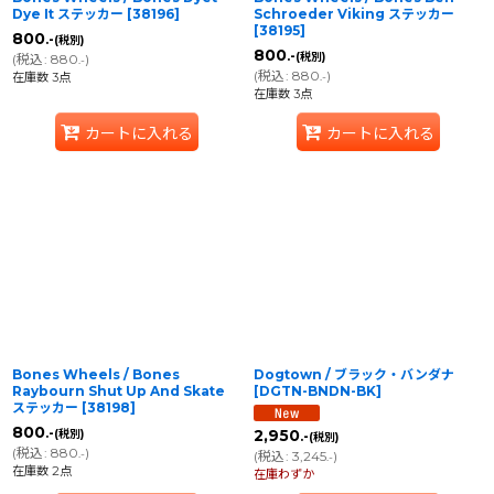
Dye It ステッカー
[
38196
]
Schroeder Viking ステッカー
[
38195
]
800
.-
(税別)
800
.-
(税別)
(
税込
:
880
)
.-
(
税込
:
880
)
在庫数 3点
.-
在庫数 3点
カートに入れる
カートに入れる
Bones Wheels / Bones
Dogtown / ブラック・バンダナ
Raybourn Shut Up And Skate
[
DGTN-BNDN-BK
]
ステッカー
[
38198
]
800
.-
2,950
(税別)
.-
(税別)
(
税込
:
880
)
.-
(
税込
:
3,245
)
.-
在庫数 2点
在庫わずか