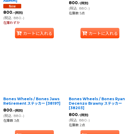
ABMM
]
800
.-
(税別)
(
税込
:
880
)
.-
800
.-
(税別)
在庫数 5点
(
税込
:
880
)
.-
在庫わずか
カートに入れる
カートに入れる
Bones Wheels / Bones Jaws
Bones Wheels / Bones Ryan
Retirement ステッカー
[
38197
]
Decenzo Brawny ステッカー
[
38203
]
800
.-
(税別)
800
.-
(税別)
(
税込
:
880
)
.-
(
税込
:
880
)
在庫数 3点
.-
在庫数 2点