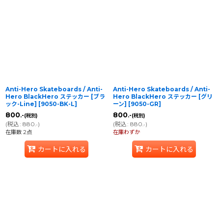
在庫あり
並び順
:
絞り込む
Anti-Hero Skateboards / Anti-
Anti-Hero Skateboards / Anti-
Hero BlackHero ステッカー [ブラ
Hero BlackHero ステッカー [グリ
ック-Line]
[
9050-BK-L
]
ーン]
[
9050-GR
]
800
800
.-
.-
(税別)
(税別)
(
税込
:
880
)
(
税込
:
880
)
.-
.-
在庫数 2点
在庫わずか
カートに入れる
カートに入れる