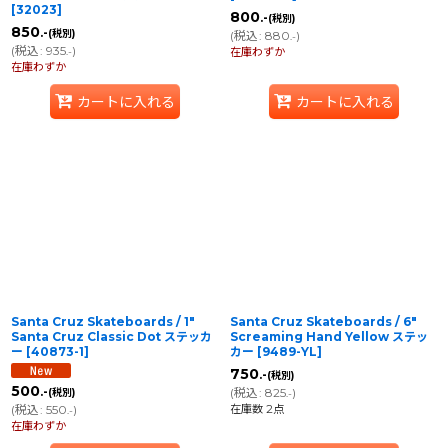
[
32023
]
800
.-
(税別)
850
.-
(税別)
(
税込
:
880
)
.-
(
税込
:
935
)
.-
在庫わずか
在庫わずか
カートに入れる
カートに入れる
Santa Cruz Skateboards / 1"
Santa Cruz Skateboards / 6"
Santa Cruz Classic Dot ステッカ
Screaming Hand Yellow ステッ
ー
[
40873-1
]
カー
[
9489-YL
]
750
.-
(税別)
500
(
税込
:
825
)
.-
(税別)
.-
在庫数 2点
(
税込
:
550
)
.-
在庫わずか