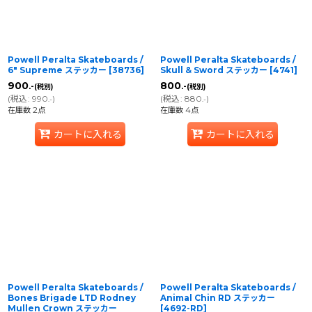
Powell Peralta Skateboards /
Powell Peralta Skateboards /
6" Supreme ステッカー
[
38736
]
Skull & Sword ステッカー
[
4741
]
900
800
.-
.-
(税別)
(税別)
(
税込
:
990
)
(
税込
:
880
)
.-
.-
在庫数 2点
在庫数 4点
カートに入れる
カートに入れる
Powell Peralta Skateboards /
Powell Peralta Skateboards /
Bones Brigade LTD Rodney
Animal Chin RD ステッカー
Mullen Crown ステッカー
[
4692-RD
]