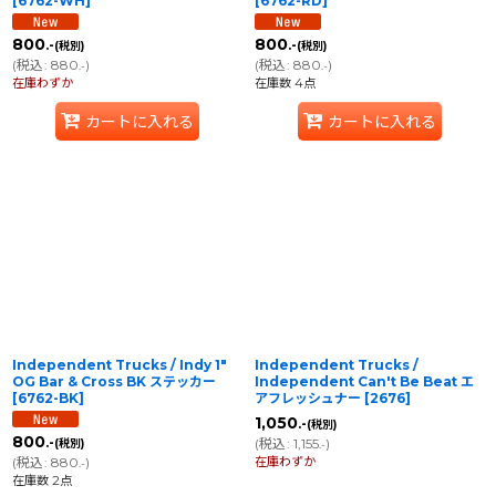
[
6762-WH
]
[
6762-RD
]
800
800
.-
.-
(税別)
(税別)
(
税込
:
880
)
(
税込
:
880
)
.-
.-
在庫わずか
在庫数 4点
カートに入れる
カートに入れる
Independent Trucks / Indy 1"
Independent Trucks /
OG Bar & Cross BK ステッカー
Independent Can't Be Beat エ
[
6762-BK
]
アフレッシュナー
[
2676
]
1,050
.-
(税別)
800
(
税込
:
1,155
)
.-
(税別)
.-
在庫わずか
(
税込
:
880
)
.-
在庫数 2点