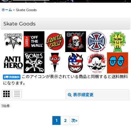
ホーム
>
Skate Goods
Skate Goods
このアイコンが表示されている商品と同梱すると送料無料
になります。
表示順変更
閉じる
118
件
サブカテゴリ
:
1
2
次
»
表示数
: