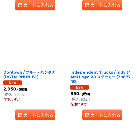
カートに入れる
カートに入れる
Dogtown / ブルー・バンダナ
Independent Trucks / Indy 3"
[
DGTN-BNDN-BL
]
AMI Logo RD ステッカー
[
39877-
RD
]
2,950
.-
(税別)
850
.-
(税別)
(
税込
:
3,245
)
.-
(
税込
:
935
)
在庫わずか
.-
在庫わずか
カートに入れる
カートに入れる