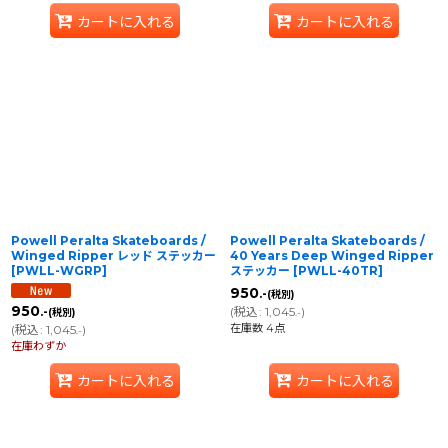
カートに入れる
カートに入れる
Powell Peralta Skateboards /
Powell Peralta Skateboards /
Winged Ripper レッド ステッカー
40 Years Deep Winged Ripper
[
PWLL-WGRP
]
ステッカー
[
PWLL-40TR
]
950
.-
(税別)
950
(
税込
:
1,045
)
.-
(税別)
.-
在庫数 4点
(
税込
:
1,045
)
.-
在庫わずか
カートに入れる
カートに入れる