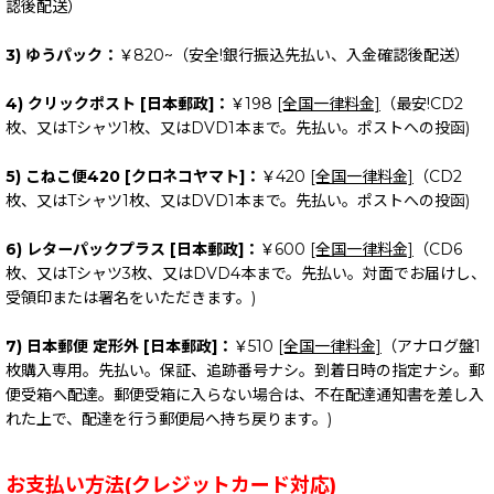
認後配送）
3) ゆうパック：
￥820~（安全!銀行振込先払い、入金確認後配送）
4) クリックポスト [日本郵政]：
￥198
[全国一律料金]
（最安!CD2
枚、又はTシャツ1枚、又はDVD1本まで。先払い。ポストへの投函)
5) こねこ便420 [クロネコヤマト]：
￥420
[全国一律料金]
（CD2
枚、又はTシャツ1枚、又はDVD1本まで。先払い。ポストへの投函)
6) レターパックプラス [日本郵政]：
￥600
[全国一律料金]
（CD6
枚、又はTシャツ3枚、又はDVD4本まで。先払い。対面でお届けし、
受領印または署名をいただきます。)
7) 日本郵便 定形外 [日本郵政]：
￥510
[全国一律料金]
（アナログ盤1
枚購入専用。先払い。保証、追跡番号ナシ。到着日時の指定ナシ。郵
便受箱へ配達。郵便受箱に入らない場合は、不在配達通知書を差し入
れた上で、配達を行う郵便局へ持ち戻ります。)
お支払い方法(クレジットカード対応)