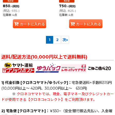
850
750
.-
.-
(税別)
(税別)
(
税込
:
935
)
(
税込
:
825
)
.-
.-
在庫数 4点
在庫数 4点
カートに入れる
カートに入れる
1
2
次
»
送料/配送方法(10,000円以上で送料無料)
1) 代金引換 [クロネコヤマト/ゆうパック]：
宅急便送料+手数料315円
(10,000円以上～ 420円、30,000円以上～ 630円)
※
クロネコヤマトでは、現金、電子マネー及びクレジットカー
ドが使用できる【クロネコeコレクト】をご利用頂けます。
2) 宅急便 [クロネコヤマト]：
￥550~（安全!銀行振込先払い、入金確