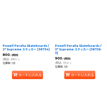
Powell Peralta Skateboards /
Powell Peralta Skateboards /
2" Supreme ステッカー
[
38734
]
3" Supreme ステッカー
[
38736-
3
]
800
.-
(税別)
900
.-
(税別)
(
税込
:
880
)
.-
(
税込
:
990
)
在庫数 3点
.-
在庫数 3点
カートに入れる
カートに入れる