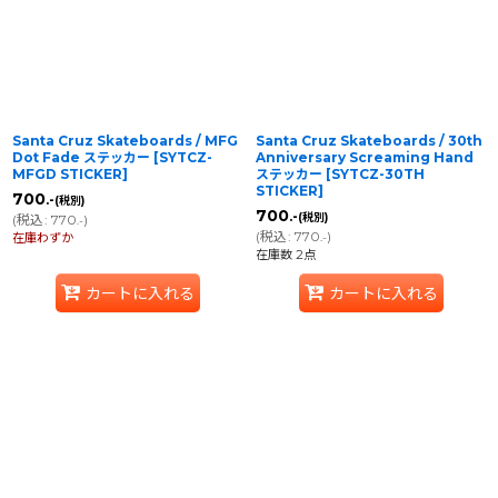
Santa Cruz Skateboards / MFG
Santa Cruz Skateboards / 30th
Dot Fade ステッカー
[
SYTCZ-
Anniversary Screaming Hand
MFGD STICKER
]
ステッカー
[
SYTCZ-30TH
STICKER
]
700
.-
(税別)
700
.-
(税別)
(
税込
:
770
)
.-
(
税込
:
770
)
在庫わずか
.-
在庫数 2点
カートに入れる
カートに入れる