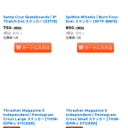
Santa Cruz Skateboards / 6"
Spitfire Wheels / Burn Four-
Thatch Dot ステッカー
[
33719
]
Ever ステッカー
[
SPTF-BNFE
]
750
850
.-
.-
(税別)
(税別)
(
税込
:
825
)
(
税込
:
935
)
.-
.-
在庫数 5点
在庫数 3点
カートに入れる
カートに入れる
Thrasher Magazine X
Thrasher Magazine X
Independent / Pentagram
Independent / Pentagram
Cross Large ステッカー
[
THSR-
Cross Small ステッカー
[
THSR-
IDPN-L STICKER
]
IDPN-L STICKER
]