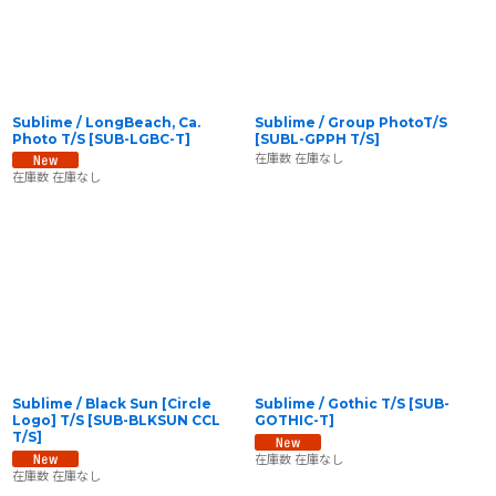
Sublime / LongBeach, Ca.
Sublime / Group PhotoT/S
Photo T/S
[
SUB-LGBC-T
]
[
SUBL-GPPH T/S
]
在庫数 在庫なし
在庫数 在庫なし
Sublime / Black Sun [Circle
Sublime / Gothic T/S
[
SUB-
Logo] T/S
[
SUB-BLKSUN CCL
GOTHIC-T
]
T/S
]
在庫数 在庫なし
在庫数 在庫なし