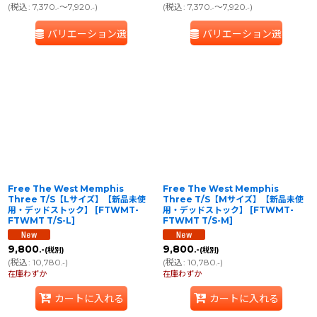
(
税込
:
7,370
～7,920
)
(
税込
:
7,370
～7,920
)
.-
.-
.-
.-
バリエーション選択
バリエーション選択
Free The West Memphis
Free The West Memphis
Three T/S【Lサイズ】【新品未使
Three T/S【Mサイズ】【新品未使
用・デッドストック】
[
FTWMT-
用・デッドストック】
[
FTWMT-
FTWMT T/S-L
]
FTWMT T/S-M
]
9,800
9,800
.-
.-
(税別)
(税別)
(
税込
:
10,780
)
(
税込
:
10,780
)
.-
.-
在庫わずか
在庫わずか
カートに入れる
カートに入れる