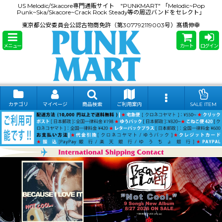
US Melodic/Skacore専門通販サイト "PUNKMART" 「Melodic~Pop
Punk~Ska/Skacore~Crack Rock Steady等の周辺バンドをセレクト」
東京都公安委員会公認古物商免許（第307792119003号）髙橋伸幸
メニュー
カート
ログイン
カテゴリ
マイページ
商品検索
ご利用案内
SALE ITEM