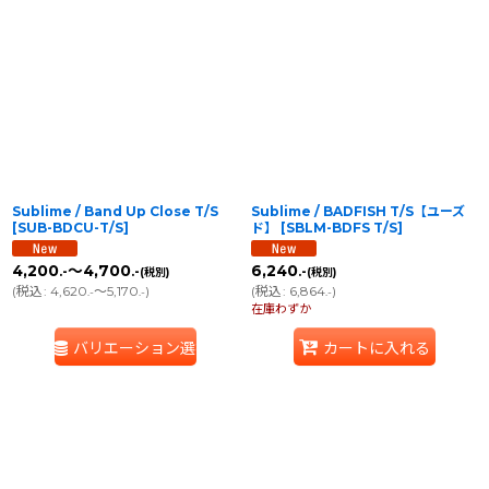
Sublime / Band Up Close T/S
Sublime / BADFISH T/S【ユーズ
[
SUB-BDCU-T/S
]
ド】
[
SBLM-BDFS T/S
]
4,200
～4,700
6,240
.-
.-
.-
(税別)
(税別)
(
税込
:
4,620
～5,170
)
(
税込
:
6,864
)
.-
.-
.-
在庫わずか
バリエーション選択
カートに入れる