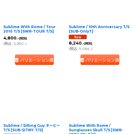
Sublime With Rome / Tour
Sublime / 10th Anniversary T/S
2010 T/S
[
SWR-TOUR T/S
]
[
SUB-OnlyT
]
4,800
.-
(税別)
8,240
(
税込
:
5,280
)
.-
(税別)
.-
(
税込
:
9,064
)
.-
バリエーション選択
バリエーション選択
Sublime / Sitting Guy ネービー
Sublime With Rome /
T/S
[
SUB-SITNY-T/S
]
Sunglasses Skull T/S
[
SWR-