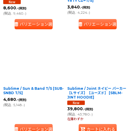
YRTY CD+T/S
]
3,840
.-
8,600
(税別)
.-
(税別)
(
税込
:
4,224
)
.-
(
税込
:
9,460
)
.-
バリエーション選択
バリエーション選択
Sublime / Sun & Band T/S
[
SUB-
Sublime / Joint ネイビー パーカー
SNBD T/S
]
【Lサイズ】【ユーズド】
[
SBLM-
JINT HOODIE
]
4,680
.-
(税別)
(
税込
:
5,148
)
.-
39,800
.-
(税別)
(
税込
:
43,780
)
.-
在庫わずか
バリエーション選択
カートに入れる