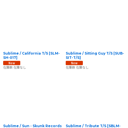
Sublime / California T/S
[
SLM-
Sublime / Sitting Guy T/S
[
SUB-
SH-017
]
SIT-T/S
]
在庫数 在庫なし
在庫数 在庫なし
Sublime / Sun - Skunk Records
Sublime / Tribute T/S
[
SBLM-