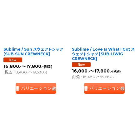
在庫あり
並び順
:
絞り込む
Sublime / Sun スウェツトシャツ
Sublime / Love Is What I Got ス
[
SUB-SUN CREWNECK
]
ウェツトシャツ
[
SUB-LIWIG
CREWNECK
]
16,800
～17,800
.-
.-
(税別)
16,800
～17,800
.-
.-
(税別)
(
税込
:
18,480
～19,580
)
.-
.-
(
税込
:
18,480
～19,580
)
.-
.-
バリエーション選択
バリエーション選択