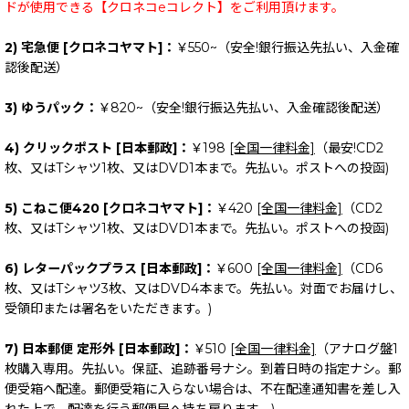
ドが使用できる【クロネコeコレクト】をご利用頂けます。
2) 宅急便 [クロネコヤマト]：
￥550~（安全!銀行振込先払い、入金確
認後配送）
3) ゆうパック：
￥820~（安全!銀行振込先払い、入金確認後配送）
4) クリックポスト [日本郵政]：
￥198
[全国一律料金]
（最安!CD2
枚、又はTシャツ1枚、又はDVD1本まで。先払い。ポストへの投函)
5) こねこ便420 [クロネコヤマト]：
￥420
[全国一律料金]
（CD2
枚、又はTシャツ1枚、又はDVD1本まで。先払い。ポストへの投函)
6) レターパックプラス [日本郵政]：
￥600
[全国一律料金]
（CD6
枚、又はTシャツ3枚、又はDVD4本まで。先払い。対面でお届けし、
受領印または署名をいただきます。)
7) 日本郵便 定形外 [日本郵政]：
￥510
[全国一律料金]
（アナログ盤1
枚購入専用。先払い。保証、追跡番号ナシ。到着日時の指定ナシ。郵
便受箱へ配達。郵便受箱に入らない場合は、不在配達通知書を差し入
れた上で、配達を行う郵便局へ持ち戻ります。)