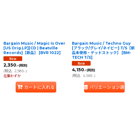
並び順
:
絞り込む
Bargain Music / Magic Is Over
Bargain Music / Techno Guy
[US Orig.LP][CD | Beatville
[ブラック/グレイ/ネイビー] T/S【新
Records]【新品】
[
BVR 1022
]
品未使用・デッドストック】
[
BM-
TECH T/S
]
2,350
.-
(税別)
4,150
.-
(税別)
(
税込
:
2,585
)
.-
(
税込
:
4,565
)
在庫わずか
.-
カートに入れる
バリエーション選択