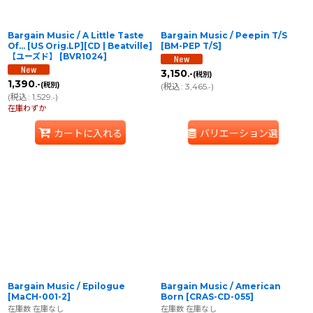
Bargain Music / A Little Taste
Bargain Music / Peepin T/S
Of... [US Orig.LP][CD | Beatville]
[
BM-PEP T/S
]
【ユーズド】
[
BVR1024
]
3,150
.-
(税別)
1,390
.-
(税別)
(
税込
:
3,465
)
.-
(
税込
:
1,529
)
.-
在庫わずか
カートに入れる
バリエーション選択
Bargain Music / Epilogue
Bargain Music / American
[
MaCH-001-2
]
Born
[
CRAS-CD-055
]
在庫数 在庫なし
在庫数 在庫なし