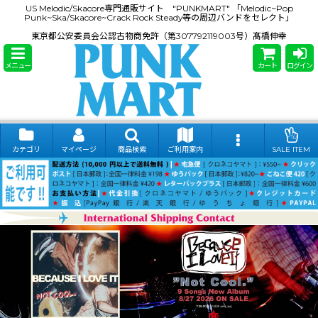
US Melodic/Skacore専門通販サイト "PUNKMART" 「Melodic~Pop
Punk~Ska/Skacore~Crack Rock Steady等の周辺バンドをセレクト」
東京都公安委員会公認古物商免許（第307792119003号）髙橋伸幸
メニュー
カート
ログイン
カテゴリ
マイページ
商品検索
ご利用案内
SALE ITEM