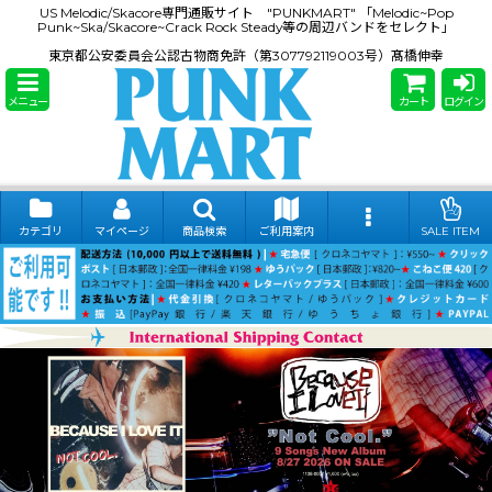
US Melodic/Skacore専門通販サイト "PUNKMART" 「Melodic~Pop
Punk~Ska/Skacore~Crack Rock Steady等の周辺バンドをセレクト」
東京都公安委員会公認古物商免許（第307792119003号）髙橋伸幸
メニュー
カート
ログイン
カテゴリ
マイページ
商品検索
ご利用案内
SALE ITEM