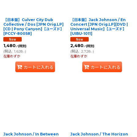
【日本盤】Culver City Dub
【日本盤】Jack Johnson / En
Collective / Dos [JPN Orig.LP]
Concert [JPN Orig.LP][DVD |
[CD | Pony Canyon]【ユーズド】
Universal Music]【ユーズド】
[
PCCY-80058
]
[
UIBU-1011
]
1,480
2,480
.-
.-
(税別)
(税別)
(
税込
:
1,628
)
(
税込
:
2,728
)
.-
.-
在庫わずか
在庫わずか
カートに入れる
カートに入れる
Jack Johnson / In Between
Jack Johnson / The Horizon