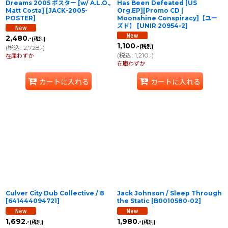
Dreams 2005 ポスター [w/ A.L.O.,
Has Been Defeated [US
Matt Costa]
[
JACK-2005-
Org.EP][Promo CD |
POSTER
]
Moonshine Conspiracy]【ユー
ズド】
[
UNIR 20954-2
]
2,480
.-
(税別)
1,100
.-
(税別)
(
税込
:
2,728
)
.-
(
税込
:
1,210
)
在庫わずか
.-
在庫わずか
カートに入れる
カートに入れる
Culver City Dub Collective / 8
Jack Johnson / Sleep Through
[
641444094721
]
the Static
[
B0010580-02
]
1,692
1,980
.-
.-
(税別)
(税別)