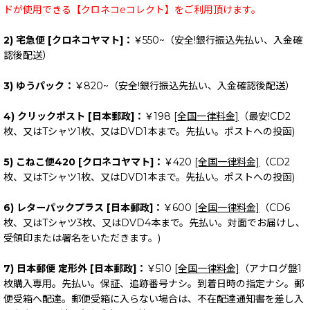
ドが使用できる【クロネコeコレクト】をご利用頂けます。
2) 宅急便 [クロネコヤマト]：
￥550~（安全!銀行振込先払い、入金確
認後配送）
3) ゆうパック：
￥820~（安全!銀行振込先払い、入金確認後配送）
4) クリックポスト [日本郵政]：
￥198
[全国一律料金]
（最安!CD2
枚、又はTシャツ1枚、又はDVD1本まで。先払い。ポストへの投函)
5) こねこ便420 [クロネコヤマト]：
￥420
[全国一律料金]
（CD2
枚、又はTシャツ1枚、又はDVD1本まで。先払い。ポストへの投函)
6) レターパックプラス [日本郵政]：
￥600
[全国一律料金]
（CD6
枚、又はTシャツ3枚、又はDVD4本まで。先払い。対面でお届けし、
受領印または署名をいただきます。)
7) 日本郵便 定形外 [日本郵政]：
￥510
[全国一律料金]
（アナログ盤1
枚購入専用。先払い。保証、追跡番号ナシ。到着日時の指定ナシ。郵
便受箱へ配達。郵便受箱に入らない場合は、不在配達通知書を差し入