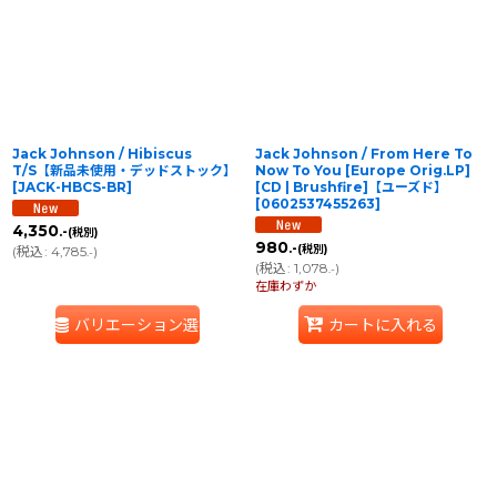
並び順
:
絞り込む
Jack Johnson / Hibiscus
Jack Johnson / From Here To
T/S【新品未使用・デッドストック】
Now To You [Europe Orig.LP]
[
JACK-HBCS-BR
]
[CD | Brushfire]【ユーズド】
[
0602537455263
]
4,350
.-
(税別)
980
.-
(税別)
(
税込
:
4,785
)
.-
(
税込
:
1,078
)
.-
在庫わずか
バリエーション選択
カートに入れる