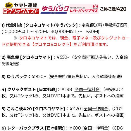
1) 代金引換 [クロネコヤマト/ゆうパック]：
宅急便送料+手数料315円
(10,000円以上～ 420円、30,000円以上～ 630円)
※
クロネコヤマトでは、現金、電子マネー及びクレジットカー
ドが使用できる【クロネコeコレクト】をご利用頂けます。
2) 宅急便 [クロネコヤマト]：
￥550~（安全!銀行振込先払い、入金確
認後配送）
3) ゆうパック：
￥820~（安全!銀行振込先払い、入金確認後配送）
4) クリックポスト [日本郵政]：
￥198
[全国一律料金]
（最安!CD2
枚、又はTシャツ1枚、又はDVD1本まで。先払い。ポストへの投函)
5) こねこ便420 [クロネコヤマト]：
￥420
[全国一律料金]
（CD2
枚、又はTシャツ1枚、又はDVD1本まで。先払い。ポストへの投函)
6) レターパックプラス [日本郵政]：
￥600
[全国一律料金]
（CD6