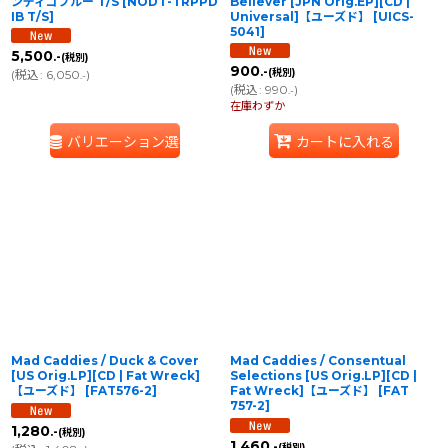
ンディゴブルー T/S
[
NODT-TRPPD
Believer [JPN Orig.EP][CD |
IB T/S
]
Universal]【ユーズド】
[
UICS-
5041
]
5,500
.-
(税別)
900
.-
(税別)
(
税込
:
6,050
)
.-
(
税込
:
990
)
.-
在庫わずか
バリエーション選択
カートに入れる
Mad Caddies / Duck & Cover
Mad Caddies / Consentual
[US Orig.LP][CD | Fat Wreck]
Selections [US Orig.LP][CD |
【ユーズド】
[
FAT576-2
]
Fat Wreck]【ユーズド】
[
FAT
757-2
]
1,280
.-
(税別)
1,460
.-
(税別)