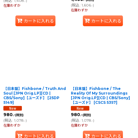
(
税込
:
1,408
)
.-
(
税込
:
1,606
)
在庫わずか
.-
在庫わずか
カートに入れる
カートに入れる
【日本盤】Fishbone / Truth And
【日本盤】Fishbone / The
Soul [JPN Orig.LP][CD |
Reality Of My Surroundings
CBS/Sony]【ユーズド】
[
25DP
[JPN Orig.LP][CD | CBS/Sony]
5149
]
【ユーズド】
[
CSCS 5357
]
980
980
.-
.-
(税別)
(税別)
(
税込
:
1,078
)
(
税込
:
1,078
)
.-
.-
在庫わずか
在庫わずか
カートに入れる
カートに入れる