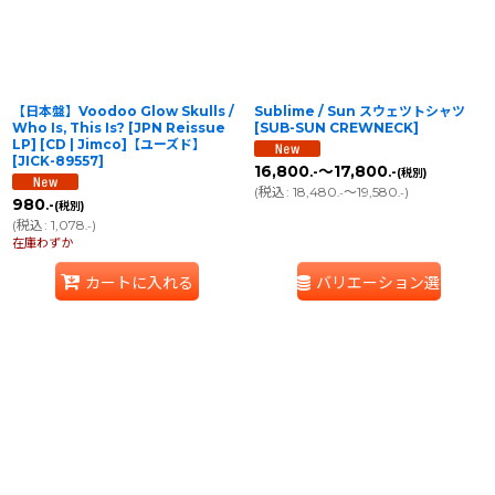
【日本盤】Voodoo Glow Skulls /
Sublime / Sun スウェツトシャツ
Who Is, This Is? [JPN Reissue
[
SUB-SUN CREWNECK
]
LP] [CD | Jimco]【ユーズド】
[
JICK-89557
]
16,800
～17,800
.-
.-
(税別)
(
税込
:
18,480
～19,580
)
.-
.-
980
.-
(税別)
(
税込
:
1,078
)
.-
在庫わずか
カートに入れる
バリエーション選択