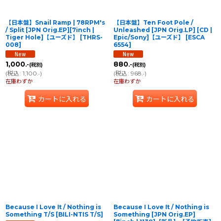
【日本盤】Snail Ramp | 78RPM's
【日本盤】Ten Foot Pole /
/ Split [JPN Orig.EP][7inch |
Unleashed [JPN Orig.LP] [CD |
Tiger Hole]【ユーズド】
[
THRS-
Epic/Sony]【ユーズド】
[
ESCA
008
]
6554
]
1,000
880
.-
.-
(税別)
(税別)
(
税込
:
1,100
)
(
税込
:
968
)
.-
.-
在庫わずか
在庫わずか
カートに入れる
カートに入れる
Because I Love It / Nothing is
Because I Love It / Nothing is
Something T/S
[
BILI-NTIS T/S
]
Something [JPN Orig.EP]