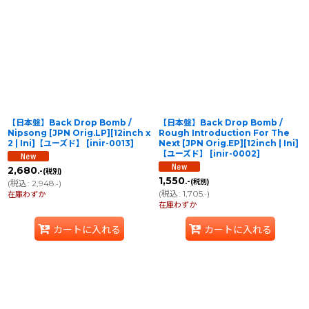
【日本盤】Back Drop Bomb /
【日本盤】Back Drop Bomb /
Nipsong [JPN Orig.LP][12inch x
Rough Introduction For The
2 | Ini]【ユーズド】
[
inir-0013
]
Next [JPN Orig.EP][12inch | Ini]
【ユーズド】
[
inir-0002
]
2,680
.-
(税別)
1,550
.-
(税別)
(
税込
:
2,948
)
.-
(
税込
:
1,705
)
在庫わずか
.-
在庫わずか
カートに入れる
カートに入れる