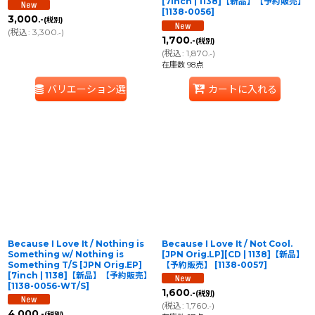
[7inch | 1138]【新品】【予約販売】
[
1138-0056
]
3,000
.-
(税別)
(
税込
:
3,300
)
.-
1,700
.-
(税別)
(
税込
:
1,870
)
.-
在庫数 98点
バリエーション選択
カートに入れる
Because I Love It / Nothing is
Because I Love It / Not Cool.
Something w/ Nothing is
[JPN Orig.LP][CD | 1138]【新品】
Something T/S [JPN Orig.EP]
【予約販売】
[
1138-0057
]
[7inch | 1138]【新品】【予約販売】
[
1138-0056-WT/S
]
1,600
.-
(税別)
(
税込
:
1,760
)
.-
4,000
.-
(税別)