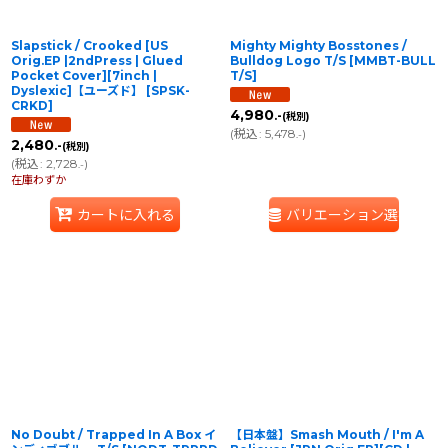
Slapstick / Crooked [US
Mighty Mighty Bosstones /
Orig.EP |2ndPress | Glued
Bulldog Logo T/S
[
MMBT-BULL
Pocket Cover][7inch |
T/S
]
Dyslexic]【ユーズド】
[
SPSK-
CRKD
]
4,980
.-
(税別)
(
税込
:
5,478
)
.-
2,480
.-
(税別)
(
税込
:
2,728
)
.-
在庫わずか
カートに入れる
バリエーション選択
No Doubt / Trapped In A Box イ
【日本盤】Smash Mouth ‎/ I'm A