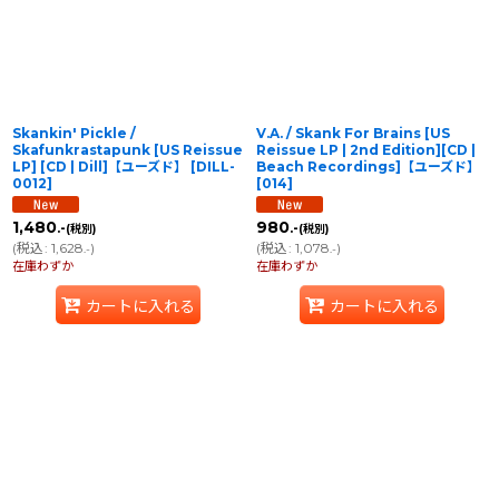
Skankin' Pickle /
V.A. / Skank For Brains [US
Skafunkrastapunk [US Reissue
Reissue LP | 2nd Edition][CD |
LP] [CD | Dill]【ユーズド】
[
DILL-
Beach Recordings]【ユーズド】
0012
]
[
014
]
1,480
980
.-
.-
(税別)
(税別)
(
税込
:
1,628
)
(
税込
:
1,078
)
.-
.-
在庫わずか
在庫わずか
カートに入れる
カートに入れる