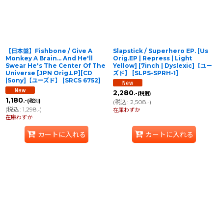
【日本盤】Fishbone / Give A
Slapstick / Superhero EP. [Us
Monkey A Brain… And He'll
Orig.EP | Repress | Light
Swear He's The Center Of The
Yellow] [7inch | Dyslexic]【ユー
Universe [JPN Orig.LP][CD
ズド】
[
SLPS-SPRH-1
]
|Sony]【ユーズド】
[
SRCS 6752
]
2,280
.-
(税別)
1,180
.-
(税別)
(
税込
:
2,508
)
.-
(
税込
:
1,298
)
.-
在庫わずか
在庫わずか
カートに入れる
カートに入れる