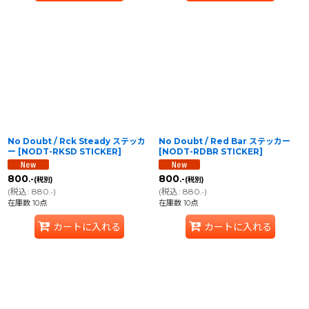
No Doubt / Rck Steady ステッカ
No Doubt / Red Bar ステッカー
ー
[
NODT-RKSD STICKER
]
[
NODT-RDBR STICKER
]
800
800
.-
.-
(税別)
(税別)
(
税込
:
880
)
(
税込
:
880
)
.-
.-
在庫数 10点
在庫数 10点
カートに入れる
カートに入れる