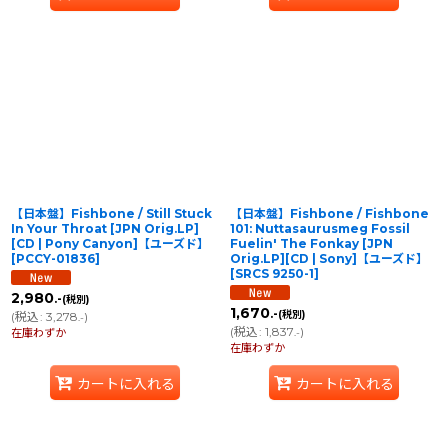
【日本盤】Fishbone / Still Stuck
【日本盤】Fishbone / Fishbone
In Your Throat [JPN Orig.LP]
101: Nuttasaurusmeg Fossil
[CD | Pony Canyon]【ユーズド】
Fuelin' The Fonkay [JPN
[
PCCY-01836
]
Orig.LP][CD | Sony]【ユーズド】
[
SRCS 9250-1
]
2,980
.-
(税別)
1,670
.-
(税別)
(
税込
:
3,278
)
.-
(
税込
:
1,837
)
在庫わずか
.-
在庫わずか
カートに入れる
カートに入れる