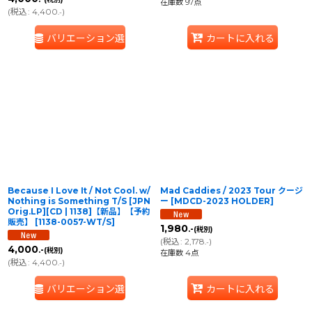
在庫数 97点
(
税込
:
4,400
)
.-
バリエーション選択
カートに入れる
Because I Love It / Not Cool. w/
Mad Caddies / 2023 Tour クージ
Nothing is Something T/S [JPN
ー
[
MDCD-2023 HOLDER
]
Orig.LP][CD | 1138]【新品】【予約
販売】
[
1138-0057-WT/S
]
1,980
.-
(税別)
(
税込
:
2,178
)
.-
4,000
.-
(税別)
在庫数 4点
(
税込
:
4,400
)
.-
バリエーション選択
カートに入れる