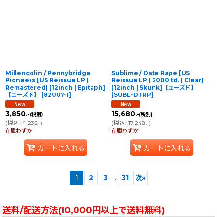
Millencolin / Pennybridge
Sublime / Date Rape [US
Pioneers [US Reissue LP |
Reissue LP | 2000ltd. | Clear]
Remastered] [12inch | Epitaph]
[12inch | Skunk]【ユーズド】
【ユーズド】
[
82007-1
]
[
SUBL-DTRP
]
3,850
15,680
.-
.-
(税別)
(税別)
(
税込
:
4,235
)
(
税込
:
17,248
)
.-
.-
在庫わずか
在庫わずか
カートに入れる
カートに入れる
1
2
3
...
31
次
»
送料/配送方法(10,000円以上で送料無料)