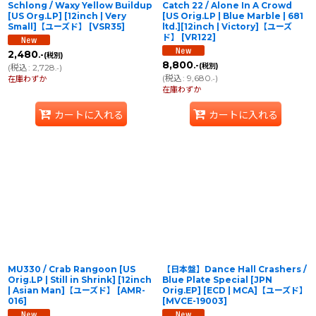
Schlong / Waxy Yellow Buildup
Catch 22 / Alone In A Crowd
[US Org.LP] [12inch | Very
[US Orig.LP | Blue Marble | 681
Small]【ユーズド】
[
VSR35
]
ltd.][12inch | Victory]【ユーズ
ド】
[
VR122
]
2,480
.-
(税別)
8,800
.-
(税別)
(
税込
:
2,728
)
.-
(
税込
:
9,680
)
在庫わずか
.-
在庫わずか
カートに入れる
カートに入れる
MU330 / Crab Rangoon [US
【日本盤】Dance Hall Crashers /
Orig.LP | Still in Shrink] [12inch
Blue Plate Special [JPN
| Asian Man]【ユーズド】
[
AMR-
Orig.EP] [ECD | MCA]【ユーズド】
016
]
[
MVCE-19003
]