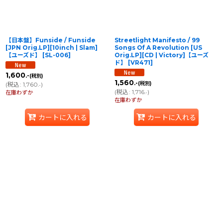
【日本盤】Funside / Funside
Streetlight Manifesto / 99
[JPN Orig.LP][10inch | Slam]
Songs Of A Revolution [US
【ユーズド】
[
SL-006
]
Orig.LP][CD | Victory]【ユーズ
ド】
[
VR471
]
1,600
.-
(税別)
1,560
.-
(税別)
(
税込
:
1,760
)
.-
(
税込
:
1,716
)
在庫わずか
.-
在庫わずか
カートに入れる
カートに入れる