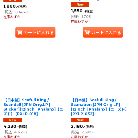
1,860
.-
(税別)
1,550
.-
(税別)
(
税込
:
2,046
)
.-
(
税込
:
1,705
)
在庫わずか
.-
在庫わずか
カートに入れる
カートに入れる
【日本盤】Scafull King /
【日本盤】Scafull King /
Scandal! [JPN Orig.LP |
Scanation [JPN Orig.LP]
Sticker][12inch | Phalanx]【ユー
[12inch | Phalanx]【ユーズド】
ズド】
[
PXLP-018
]
[
PXLP-032
]
4,230
2,180
.-
.-
(税別)
(税別)
(
税込
:
4,653
)
(
税込
:
2,398
)
.-
.-
在庫わずか
在庫わずか