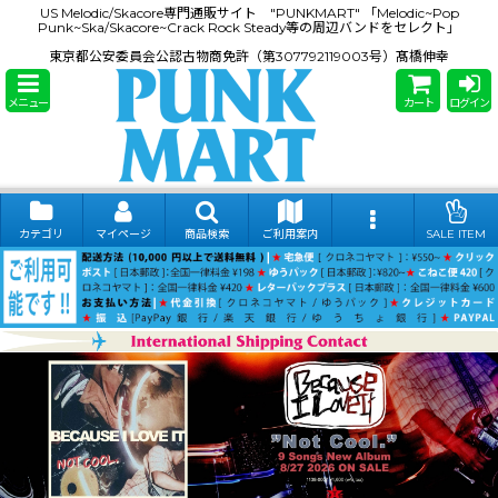
US Melodic/Skacore専門通販サイト "PUNKMART" 「Melodic~Pop
Punk~Ska/Skacore~Crack Rock Steady等の周辺バンドをセレクト」
東京都公安委員会公認古物商免許（第307792119003号）髙橋伸幸
メニュー
カート
ログイン
カテゴリ
マイページ
商品検索
ご利用案内
SALE ITEM