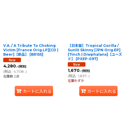
V.A. / A Tribute To Choking
【日本盤】Tropical Gorilla /
Victim [France Orig.LP][CD |
Sunlit Skinny [JPN Orig.EP]
Beer]【新品】
[
BR155
]
[7inch | Diwphalanx]【ユーズ
ド】
[
PXEP-097
]
4,280
.-
(税別)
1,670
.-
(税別)
(
税込
:
4,708
)
.-
(
税込
:
1,837
)
在庫数 2点
.-
在庫わずか
カートに入れる
カートに入れる