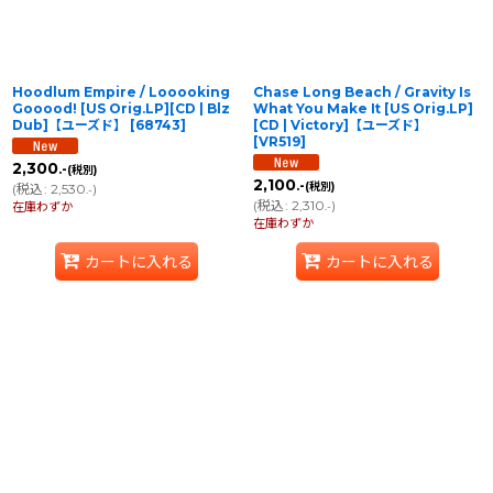
Hoodlum Empire / Looooking
Chase Long Beach / Gravity Is
Gooood! [US Orig.LP][CD | Blz
What You Make It [US Orig.LP]
Dub]【ユーズド】
[
68743
]
[CD | Victory]【ユーズド】
[
VR519
]
2,300
.-
(税別)
2,100
.-
(税別)
(
税込
:
2,530
)
.-
(
税込
:
2,310
)
在庫わずか
.-
在庫わずか
カートに入れる
カートに入れる