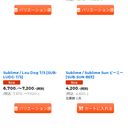
バリエーション選択
バリエーション選択
Sublime / Lou Dog T/S
[
SUB-
Sublime / Sublime Sun ビーニー
LUDG-T/S
]
[
SUB-SUN-BEE
]
6,700
～7,200
4,200
.-
.-
.-
(税別)
(税別)
(
税込
:
7,370
～7,920
)
(
税込
:
4,620
)
.-
.-
.-
在庫数 2点
バリエーション選択
カートに入れる