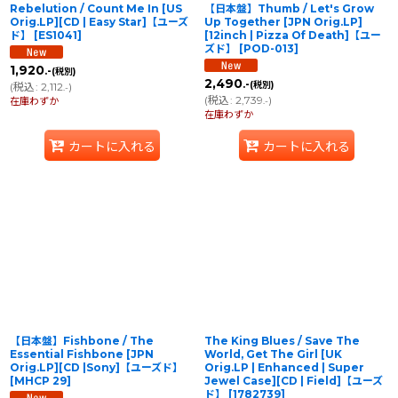
Rebelution / Count Me In [US
【日本盤】Thumb / Let's Grow
Orig.LP][CD | Easy Star]【ユーズ
Up Together [JPN Orig.LP]
ド】
[
ES1041
]
[12inch | Pizza Of Death]【ユー
ズド】
[
POD-013
]
1,920
.-
(税別)
2,490
.-
(税別)
(
税込
:
2,112
)
.-
(
税込
:
2,739
)
在庫わずか
.-
在庫わずか
カートに入れる
カートに入れる
【日本盤】Fishbone / The
The King Blues / Save The
Essential Fishbone [JPN
World, Get The Girl [UK
Orig.LP][CD |Sony]【ユーズド】
Orig.LP | Enhanced | Super
[
MHCP 29
]
Jewel Case][CD | Field]【ユーズ
ド】
[
1782739
]