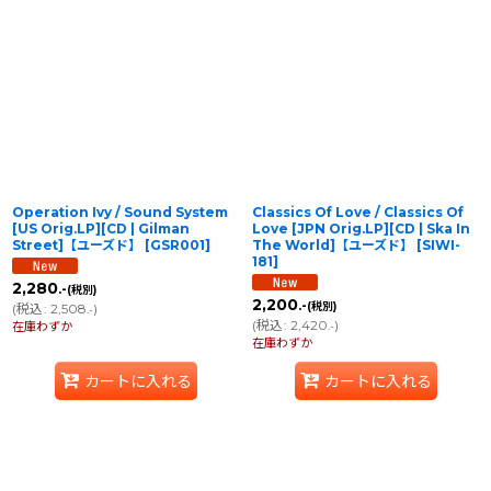
並び順
:
絞り込む
Operation Ivy / Sound System
Classics Of Love / Classics Of
[US Orig.LP][CD | Gilman
Love [JPN Orig.LP][CD | Ska In
Street]【ユーズド】
[
GSR001
]
The World]【ユーズド】
[
SIWI-
181
]
2,280
.-
(税別)
2,200
.-
(税別)
(
税込
:
2,508
)
.-
(
税込
:
2,420
)
在庫わずか
.-
在庫わずか
カートに入れる
カートに入れる