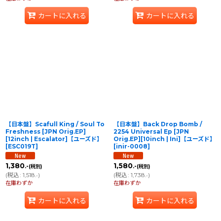
カートに入れる
カートに入れる
【日本盤】Scafull King / Soul To
【日本盤】Back Drop Bomb /
Freshness [JPN Orig.EP]
2254 Universal Ep [JPN
[12inch | Escalator]【ユーズド】
Orig.EP][10inch | Ini]【ユーズド】
[
ESC019T
]
[
inir-0008
]
1,380
1,580
.-
.-
(税別)
(税別)
(
税込
:
1,518
)
(
税込
:
1,738
)
.-
.-
在庫わずか
在庫わずか
カートに入れる
カートに入れる