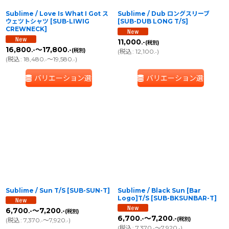
Sublime / Love Is What I Got ス
Sublime / Dub ロングスリーブ
ウェツトシャツ
[
SUB-LIWIG
[
SUB-DUB LONG T/S
]
CREWNECK
]
11,000
.-
(税別)
16,800
～17,800
.-
.-
(税別)
(
税込
:
12,100
)
.-
(
税込
:
18,480
～19,580
)
.-
.-
バリエーション選択
バリエーション選択
Sublime / Sun T/S
[
SUB-SUN-T
]
Sublime / Black Sun [Bar
Logo]T/S
[
SUB-BKSUNBAR-T
]
6,700
～7,200
.-
.-
(税別)
6,700
～7,200
.-
.-
(税別)
(
税込
:
7,370
～7,920
)
.-
.-
(
税込
:
7,370
～7,920
)
.-
.-