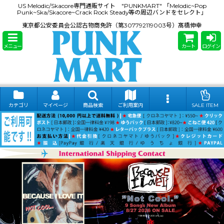
US Melodic/Skacore専門通販サイト "PUNKMART" 「Melodic~Pop
Punk~Ska/Skacore~Crack Rock Steady等の周辺バンドをセレクト」
東京都公安委員会公認古物商免許（第307792119003号）髙橋伸幸
メニュー
カート
ログイン
カテゴリ
マイページ
商品検索
ご利用案内
SALE ITEM