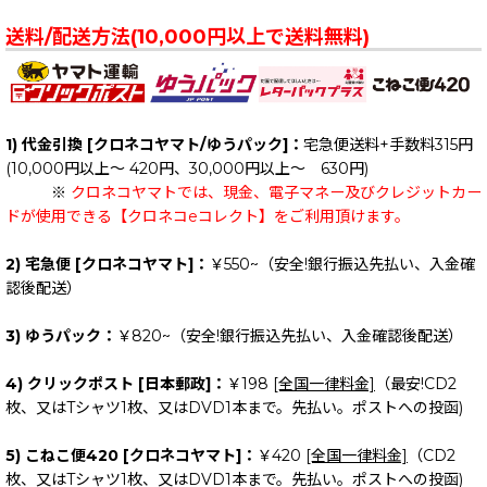
送料/配送方法(10,000円以上で送料無料)
1) 代金引換 [クロネコヤマト/ゆうパック]：
宅急便送料+手数料315円
(10,000円以上～ 420円、30,000円以上～ 630円)
※
クロネコヤマトでは、現金、電子マネー及びクレジットカー
ドが使用できる【クロネコeコレクト】をご利用頂けます。
2) 宅急便 [クロネコヤマト]：
￥550~（安全!銀行振込先払い、入金確
認後配送）
3) ゆうパック：
￥820~（安全!銀行振込先払い、入金確認後配送）
4) クリックポスト [日本郵政]：
￥198
[全国一律料金]
（最安!CD2
枚、又はTシャツ1枚、又はDVD1本まで。先払い。ポストへの投函)
5) こねこ便420 [クロネコヤマト]：
￥420
[全国一律料金]
（CD2
枚、又はTシャツ1枚、又はDVD1本まで。先払い。ポストへの投函)