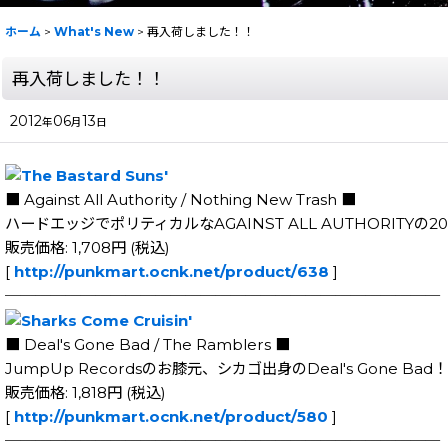
ホーム
>
What's New
>
再入荷しました！！
再入荷しました！！
2012
06
13
年
月
日
■ Against All Authority / Nothing New Trash ■
ハードエッジでポリティカルなAGAINST ALL AUTHORITYの
販売価格: 1,708円 (税込)
[
http://punkmart.ocnk.net/product/638
]
─────────────────────────────
■ Deal's Gone Bad / The Ramblers ■
JumpUp Recordsのお膝元、シカゴ出身のDeal's G
販売価格: 1,818円 (税込)
[
http://punkmart.ocnk.net/product/580
]
─────────────────────────────