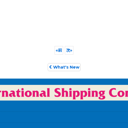
«
前
次
»
What's New