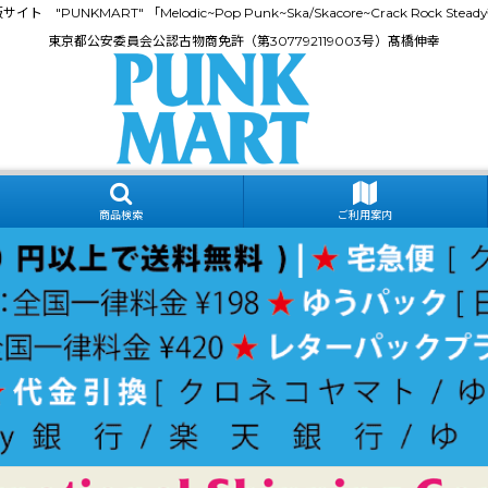
門通販サイト "PUNKMART" 「Melodic~Pop Punk~Ska/Skacore~Crack Rock
東京都公安委員会公認古物商免許（第307792119003号）髙橋伸幸
商品検索
ご利用案内