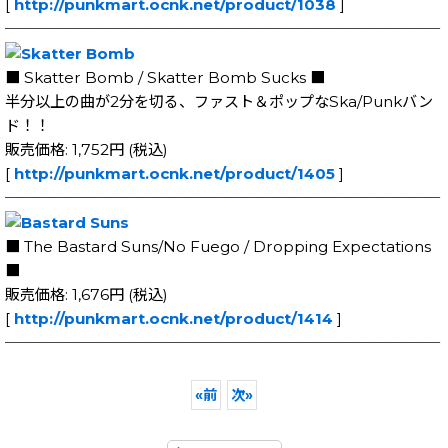
[
http://punkmart.ocnk.net/product/1038
]
─────────────────────────────
■ Skatter Bomb / Skatter Bomb Sucks ■
半分以上の曲が2分を切る、ファスト＆ポップなSka/Punkバン
ド！！
販売価格: 1,752円 (税込)
[
http://punkmart.ocnk.net/product/1405
]
─────────────────────────────
■ The Bastard Suns/No Fuego / Dropping Expectations
■
販売価格: 1,676円 (税込)
[
http://punkmart.ocnk.net/product/1414
]
─────────────────────────────
«
前
次
»