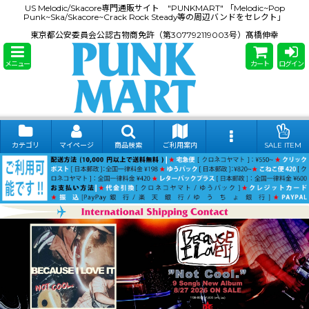
US Melodic/Skacore専門通販サイト "PUNKMART" 「Melodic~Pop
Punk~Ska/Skacore~Crack Rock Steady等の周辺バンドをセレクト」
東京都公安委員会公認古物商免許（第307792119003号）髙橋伸幸
メニュー
カート
ログイン
カテゴリ
マイページ
商品検索
ご利用案内
SALE ITEM