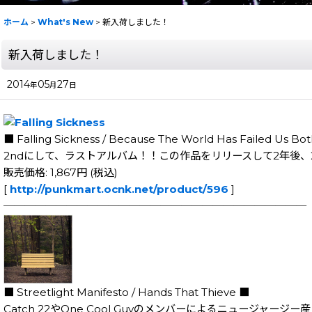
ホーム
>
What's New
>
新入荷しました！
新入荷しました！
2014
05
27
年
月
日
■ Falling Sickness / Because The World Has Failed Us Bo
2ndにして、ラストアルバム！！この作品をリリースして2年後、2000
販売価格: 1,867円 (税込)
[
http://punkmart.ocnk.net/product/596
]
─────────────────────────────
■ Streetlight Manifesto / Hands That Thieve ■
Catch 22やOne Cool Guyのメンバーによるニュージャージ