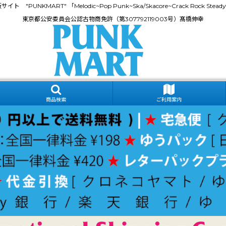
門通販サイト "PUNKMART" 「Melodic~Pop Punk~Ska/Skacore~Crack Rock
東京都公安委員会公認古物商免許（第307792119003号）髙橋伸幸
商品検索
ご利用案内