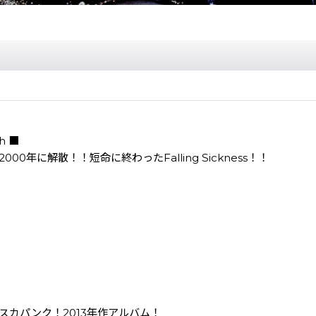
th ■
年に解散！！短命に終わったFalling Sickness！！
ー産スカパンク！2013年作アルバム！