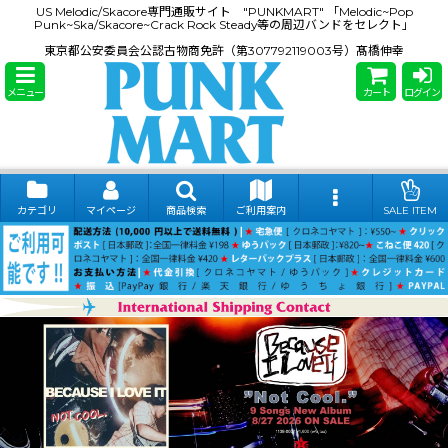
US Melodic/Skacore専門通販サイト "PUNKMART" 「Melodic~Pop
Punk~Ska/Skacore~Crack Rock Steady等の周辺バンドをセレクト」
東京都公安委員会公認古物商免許（第307792119003号）髙橋伸幸
メニュー
カート
ログイン
カテゴリ
マイページ
商品検索
ご利用案内
SALE ITEM